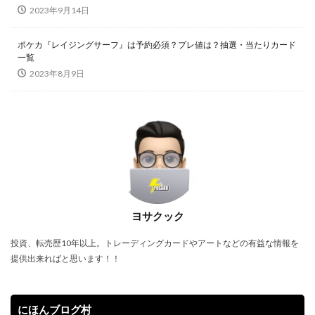
2023年9月14日
SPECIAL RED Ver.
StockX
TIME DILATION
TOKYO DOME GREEN Ver.
VMAXクライマックス
ポケカ『レイジングサーフ』は予約必須？プレ値は？抽選・当たりカード
一覧
VSTARユニバース
Vジャンプ7月号
2023年8月9日
WORLD PREMIERE PACK 2021
YU NAGABA
YU NAGABA×イーブイズ スペシャルBOX
yu-gi-oh
yugioh
ZHEN.
かぐや様は告らせたい
まぎ
まとめ
アジア限定
アメイジング・ディフェンダーズ
アルセウスV
アーカイブエディション
イラスト違い
イーブイズセット
イーブイヒーローズ
ヨサクック
ウィッチクラフト
ウマ娘
投資、転売歴10年以上。トレーディングカードやアートなどの有益な情報を
ウマ娘 プリティーダービー
ウルトラシャイニー
提供出来ればと思います！！
ウルトラレア SPECIAL ILLUST Ver.
オシリスの天空竜
オススメスリーブ
オススメ未開封BOX
にほんブログ村
オススメ遊戯王カード
オベリスクの巨神兵