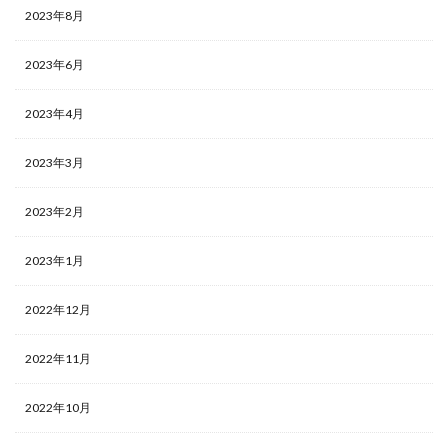
遊戯王デュエルモンスターズ ミレニアムシーンズ
2023年8月
遊戯王マンチョコ
遊戯王ラッシュデュエル
2023年6月
過去 COLLECTION PACK 一覧
過去一覧
過去比較
釣り
長場雄
閃刀姫
限定10
限定250枚
2023年4月
青眼の白龍
青眼の白龍 シークレットレア SPECIAL BLUE Ver.
2023年3月
高額な理由
高額カード
高額カードランキング
2023年2月
高額スリーブ
高額ランキング
高騰
高騰カード
魔妖
黒炎の支配者
２５周年
2023年1月
検索
2022年12月
2022年11月
2022年10月