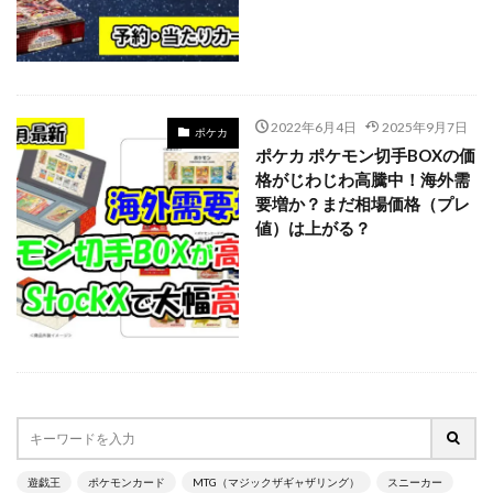
700本限定
A Ripple in Time（時の波紋）
ANIMATION CHRONICLE 2021
ANIMATION CHRONICLE 2022
ART WORKS MONSTERS
BATTLE OF CHAOS
BE@RBRICK
2022年6月4日
2025年9月7日
ポケカ
ポケカ ポケモン切手BOXの価
BURST OF DESTINY
Charizard Card
格がじわじわ高騰中！海外需
Crystalized Charmander
CRYSTALIZED SQUIRTLE
要増か？まだ相場価格（プレ
CYBERSTORM ACCESS
daniel arsham
値）は上がる？
DARKWING BLAST
DAWN OF MAJESTY
DIMENSION FORCE
DUELIST NEXUS
DUNK
DVD
ebay
Evil★Twin デュエルセット
figma
Ghosts From the Past
Ghosts From The Past:The 2nd Haunting
GXウルトラシャイニー
HISTORY ARCHIVE COLLECTION
HYPEBEAST
jeweled lotus
遊戯王
ポケモンカード
MTG（マジックザギャザリング）
スニーカー
KAIBA CORPORATION STORE
kantostarter