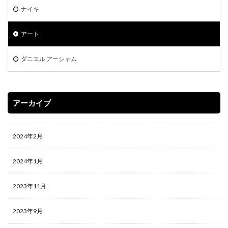
当たりランキング
当たるカード
ナイキ
応募者全員サービス
応募者全員大サービス
抽選
アート
抽選販売
摩天パーフェクト
数量限定
新作予約情報
旧枠
早期購入特典
ダニエル アーシャム
時のらせんリマスター
最強バトルロイヤル
最新パック
最新予約情報
最新情報
未来の一閃
未開封BOX
東京ドーム
死者蘇生
アーカイブ
決闘者伝説 QUARTER CENTURY
海外版
海外通販マニュアル
海馬コーポレーションストア
2024年2月
海馬セット
深淵のデュエリスト編
発売スケジュール
発売一週間後
相場価格
2024年1月
真紅眼の黒竜
福袋
秘蔵レア
第二弾
2023年11月
蒼空ストリーム
複製原画
見返り美人
買取価格
超速のラッシュロード
転売
2023年9月
転売価格
遊戯王