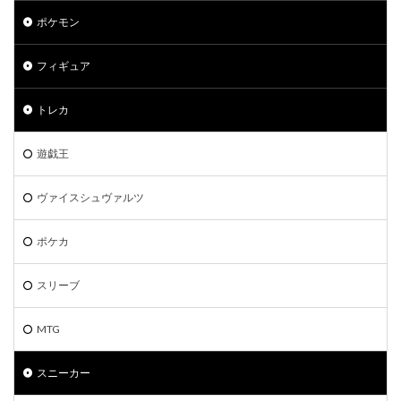
ポケモン切手BOX
マジックザギャザリング
マリィ
ポケモン
ミステリーボックス
ミュウ
モダンホライゾン2
ライトニングオーバードライブ
ラグ
フィギュア
ラッシュデュエル
トレカ
ラッシュデュエル オーバーラッシュパック
ラティアス
ラプラス
ランキング一覧
ラーの翼神竜
遊戯王
リザードン
リザードン1ed
リザードン ポスター
リーバイス
リーリエプレイマット
ルアー
ヴァイスシュヴァルツ
ルギア
ルリナ
レアコレ
レイジングサーフ
ポケカ
ヴァイスシュヴァルツ
一花
一覧
三幻神
三玖
予約必須
二乃
五等分の花嫁
スリーブ
初回限定版
受注生産
古代の咆哮
四葉
女の子
女キャラ
宝石の睡蓮
封入カード
MTG
年末BOX
強欲な壺
当たりカード
スニーカー
当たりカードまとめ
当たりカード一覧