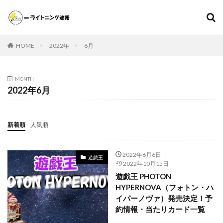
遊戯王
ポケモンカード
MTG（マジックザギャザリング）
HOME
2022年
6月
スニーカー
ファッション
カテゴリー
MONTH
2022年6月
タグ
新着順
人気順
000個
1ヵ月後の価格推移
1週間後のプレ値
2020～2021年
2020～2021年版
2021年下半期
2022年6月6日
遊戯王
20thシク
20thシークレット
20周年記念
25th
2022年10月15日
25th ANNIVERSARY COLLECTION
遊戯王 PHOTON
HYPERNOVA（フォトン・ハ
25th ANNIVERSARY COLLECTION スペシャルセット
イパーノヴァ）発売決定！予
25th ANNIVERSARY ULTIMATE KAIBA SET
25thシク
約情報・当たりカード一覧
25thシークレット
25周年
25周年記念
5つ目