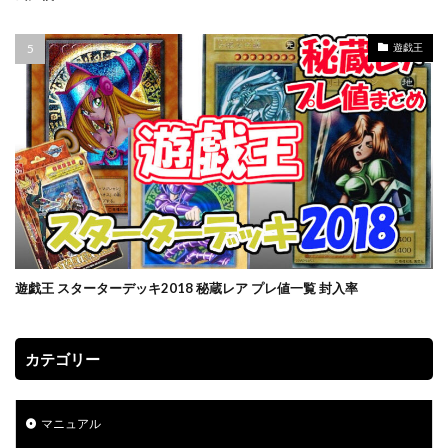
プリズマティックシークレットレアGETキャンペーン
プレミアムトレーナーボックス VSTAR
遊戯王
プレミアムトレーナーボックス ソード＆シールド
プレミアムトーナメントコレクション
プレミアムパック2022
プレミアムフレーム切手セット
プレ値
プレ値ランキング
プロモカード
ベアブリック
ホログラム座標
ボイスロイド
ボーナスシート
ポケカ
ポケカスペシャルBOX一覧
ポケマス
ポケモン
ポケモンGO
ポケモンカード
ポケモンカード151
遊戯王 スターターデッキ2018 秘蔵レア プレ値一覧 封入率
ポケモンカードゲーム Classic
ポケモンセンター20周年
ポケモンセンター25周年
ポケモンセンターオンライン
カテゴリー
ポケモンデー記念
ポケモンフィッシング
ポケモンマスターズ EX
マニュアル
ポケモンワールドチャンピオンシップス 2023横浜