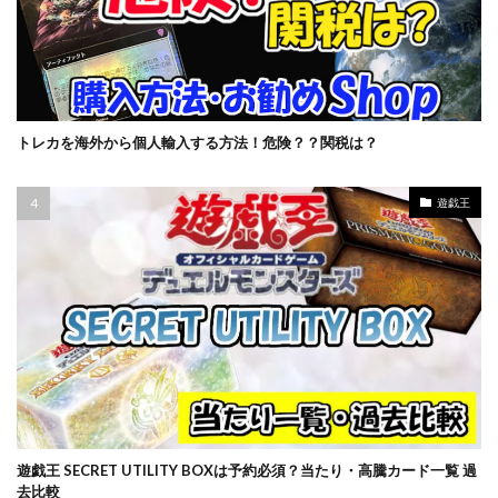
バブル崩壊
バースト・オブ・デスティニー
パラダイムトリガー
パワプロ
パワーオブジエレメンツ
ヒスコレ
ヒストリー アーカイブ コレクション
ヒトカゲ
ビックリマン
ビッグタオル
ピカチュウ
トレカを海外から個人輸入する方法！危険？？関税は？
ピカチュウ プロモ
ピカピカボックス2022
フィギュア
フォトンハイパーノヴァ
遊戯王
フュージョンアーツ
ブラックマジシャン
ブラックロータス
ブラック・マジシャン
ブラック・マジシャン スペシャルカード（ステンレス製）
ブラック・マジシャン・ガール
ブルシク
ブースターパック
プリシク
プリズマ
プリズマティックアートコレクション
プリズマティックシークレット
遊戯王 SECRET UTILITY BOXは予約必須？当たり・高騰カード一覧 過
プリズマティックシークレットGETキャンペーン
去比較