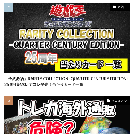
スターバース
ストックX
ストックエックス抽選
遊戯王
ストリクスヘイヴン:魔法学院
スニーカー投資
スノーハザード
スペシャルBOX
スペシャルデッキセット
スペースジャグラー
スリーブ
セイコー
ゼニガメ
タイムゲイザー
ダニエルアーシャム
ダンデ
ダークウィング ブラスト
ディメンション・フォース
デュエマ
デュエリストパック
デュエルディスク
デュエルフィールド
デュエル・マスターズ
『予約必須』RARITY COLLECTION -QUARTER CENTURY EDITION-
トリプレットビート
トレカ保管方法
トレカ売買
25周年記念レアコレ発売！当たりカード一覧
トレカ専用フリマサイト
トレカ投資
トレカ海外通販
トレーナーカードコレクション
マニュアル
ナイキ
ナンジャモ
ナンジャモセット
ハイクラスパック
ハイプビースト
バイオレットex
バトルオブカオス
バブル
バブル再来