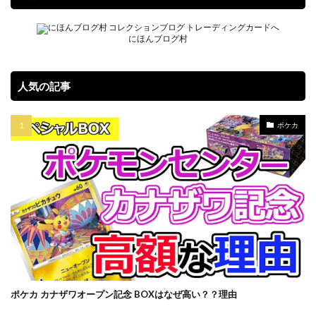
オリパ販売
オーバーラッシュレア
カイオーガ
にほんブログ村
カオス・ソルジャー
カナザワオープン記念
カミツレ
カメックス
カントースターター
キバナ
クレイバースト
コトブキヤ
人気の記事
コラボウォッチ
コラボ商品
コラボ記念カード
ポケカ
コレクターブースター
コンセプトパック
コンプリートファイル
ゴースツフロムザパスト
ゴーストレア
サイトウ
サイバーストーム アクセス
サーチ済み
ザシアン
ザマゼンタ
シャイニースターV
シャイニートレジャーex
シークレットシャイニーボックス
シール
ジャンボカードコレクション
スカーレット&バイオレット
スカーレットex
ポケカ カナザワオープン記念 BOXはなぜ高い？？理由
スクラッチチャレンジ
スターターデッキ2018