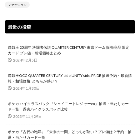
ファッション
Legendary Collection 25th Anniversary Edition
LEGENDARY MONSTERS PACK
magi
最近の投稿
Marnie Premium Tournament Collection
MTG
NIKE
No. COMPLETE FILE -PIECE OF MEMORIES
NY限定
Obelisk the Tormentor
PERROTIN
遊戯王 25周年 決闘者伝説 QUARTER CENTURY 東京ドーム 販売商品 限定
カード プレ値・相場価格まとめ
PHARAONIC LEGEND PACK
PHOTON HYPERNOVA
2024年2月5日
pokemon
Pokémon LEGENDS アルセウス
POWER OF THE ELEMENTS
遊戯王OCG QUARTER CENTURY side:UNITY side:PRIDE 抽選予約・最新情
報・相場価格!どちらが熱い？
PRECIOUS COLLECTOR BOX
PREMIUM PACK 2023
2024年1月30日
PRISMATIC ART COLLECTION
PSA
PSA10
QUARTER CENTURY デュエルセット ラーの翼神竜
ポケカ ハイクラスパック『シャイニートレジャーex』抽選・当たりカー
ド一覧 過去ハイクラスパック比較
RARITY COLLECTION -QUARTER CENTURY EDITION-
2023年11月29日
RestockX
SECRET SHINY BOX
SECRET UTILITY BOX
SELECTION 5
SGC10
ポケカ『古代の咆哮』『未来の一閃』どっちが熱い？プレ値は？予約・抽
選・当たりカード一覧
side:PRIDE
side:UNITY
Slifer the Sky Dragon