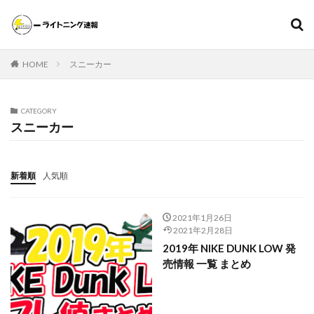
遊戯王
ポケモンカード
MTG（マジックザギャザリング）
HOME
スニーカー
スニーカー
ファッション
カテゴリー
CATEGORY
スニーカー
タグ
新着順
人気順
000個
1ヵ月後の価格推移
1週間後のプレ値
2020～2021年
2020～2021年版
2021年下半期
2021年1月26日
20thシク
20thシークレット
20周年記念
25th
2021年2月28日
25th ANNIVERSARY COLLECTION
2019年 NIKE DUNK LOW 発
売情報 一覧 まとめ
25th ANNIVERSARY COLLECTION スペシャルセット
25th ANNIVERSARY ULTIMATE KAIBA SET
25thシク
25thシークレット
25周年
25周年記念
5つ目