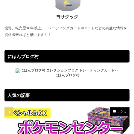
SPECIAL RED Ver.
StockX
TIME DILATION
ヨサクック
TOKYO DOME GREEN Ver.
VMAXクライマックス
VSTARユニバース
Vジャンプ7月号
投資、転売歴10年以上。トレーディングカードやアートなどの有益な情報を
提供出来ればと思います！！
WORLD PREMIERE PACK 2021
YU NAGABA
YU NAGABA×イーブイズ スペシャルBOX
yu-gi-oh
yugioh
ZHEN.
かぐや様は告らせたい
まぎ
にほんブログ村
まとめ
アジア限定
アメイジング・ディフェンダーズ
アルセウスV
にほんブログ村
アーカイブエディション
イラスト違い
イーブイズセット
イーブイヒーローズ
人気の記事
ウィッチクラフト
ウマ娘
ウマ娘 プリティーダービー
ウルトラシャイニー
ポケカ
ウルトラレア SPECIAL ILLUST Ver.
オシリスの天空竜
オススメスリーブ
オススメ未開封BOX
オススメ遊戯王カード
オベリスクの巨神兵