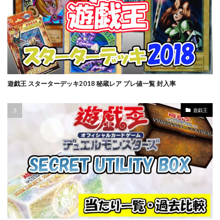
バブル崩壊
バースト・オブ・デスティニー
パラダイムトリガー
パワプロ
パワーオブジエレメンツ
ヒスコレ
ヒストリー アーカイブ コレクション
ヒトカゲ
ビックリマン
ビッグタオル
ピカチュウ
ピカチュウ プロモ
ピカピカボックス2022
遊戯王 スターターデッキ2018 秘蔵レア プレ値一覧 封入率
フィギュア
フォトンハイパーノヴァ
フュージョンアーツ
ブラックマジシャン
遊戯王
ブラックロータス
ブラック・マジシャン
ブラック・マジシャン スペシャルカード（ステンレス製）
ブラック・マジシャン・ガール
ブルシク
ブースターパック
プリシク
プリズマ
プリズマティックアートコレクション
プリズマティックシークレット
プリズマティックシークレットGETキャンペーン