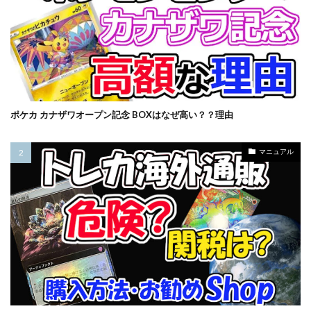
オリパ販売
オーバーラッシュレア
カイオーガ
カオス・ソルジャー
カナザワオープン記念
カミツレ
カメックス
カントースターター
キバナ
クレイバースト
コトブキヤ
コラボウォッチ
コラボ商品
コラボ記念カード
ポケカ カナザワオープン記念 BOXはなぜ高い？？理由
コレクターブースター
コンセプトパック
コンプリートファイル
ゴースツフロムザパスト
マニュアル
ゴーストレア
サイトウ
サイバーストーム アクセス
サーチ済み
ザシアン
ザマゼンタ
シャイニースターV
シャイニートレジャーex
シークレットシャイニーボックス
シール
ジャンボカードコレクション
スカーレット&バイオレット
スカーレットex
スクラッチチャレンジ
スターターデッキ2018