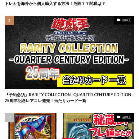
スターバース
ストックX
ストックエックス抽選
トレカを海外から個人輸入する方法！危険？？関税は？
ストリクスヘイヴン:魔法学院
スニーカー投資
スノーハザード
スペシャルBOX
遊戯王
スペシャルデッキセット
スペースジャグラー
スリーブ
セイコー
ゼニガメ
タイムゲイザー
ダニエルアーシャム
ダンデ
ダークウィング ブラスト
ディメンション・フォース
デュエマ
デュエリストパック
デュエルディスク
デュエルフィールド
デュエル・マスターズ
トリプレットビート
トレカ保管方法
トレカ売買
トレカ専用フリマサイト
トレカ投資
『予約必須』RARITY COLLECTION -QUARTER CENTURY EDITION-
25周年記念レアコレ発売！当たりカード一覧
トレカ海外通販
トレーナーカードコレクション
ナイキ
ナンジャモ
ナンジャモセット
遊戯王
ハイクラスパック
ハイプビースト
バイオレットex
バトルオブカオス
バブル
バブル再来