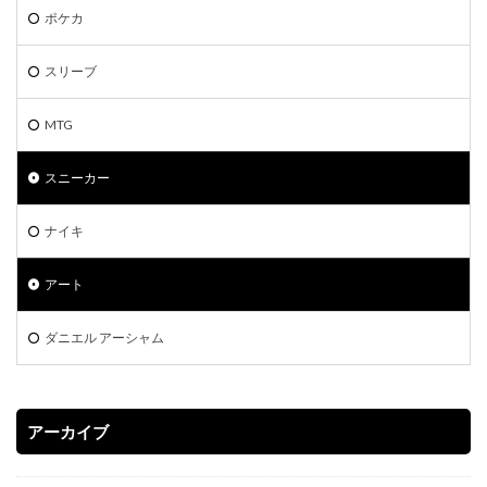
ポケモン切手BOX
マジックザギャザリング
マリィ
ポケカ
ミステリーボックス
ミュウ
モダンホライゾン2
スリーブ
ライトニングオーバードライブ
ラグ
ラッシュデュエル
MTG
ラッシュデュエル オーバーラッシュパック
ラティアス
ラプラス
ランキング一覧
ラーの翼神竜
スニーカー
リザードン
リザードン1ed
リザードン ポスター
ナイキ
リーバイス
リーリエプレイマット
ルアー
ルギア
ルリナ
レアコレ
レイジングサーフ
アート
ヴァイスシュヴァルツ
一花
一覧
三幻神
三玖
予約必須
二乃
五等分の花嫁
ダニエル アーシャム
初回限定版
受注生産
古代の咆哮
四葉
女の子
女キャラ
宝石の睡蓮
封入カード
アーカイブ
年末BOX
強欲な壺
当たりカード
当たりカードまとめ
当たりカード一覧