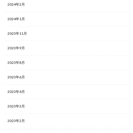
当たりランキング
当たるカード
2024年2月
応募者全員サービス
応募者全員大サービス
抽選
2024年1月
抽選販売
摩天パーフェクト
数量限定
新作予約情報
旧枠
早期購入特典
2023年11月
時のらせんリマスター
最強バトルロイヤル
最新パック
最新予約情報
最新情報
2023年9月
未来の一閃
未開封BOX
東京ドーム
死者蘇生
2023年8月
決闘者伝説 QUARTER CENTURY
海外版
海外通販マニュアル
海馬コーポレーションストア
2023年6月
海馬セット
深淵のデュエリスト編
発売スケジュール
発売一週間後
相場価格
2023年4月
真紅眼の黒竜
福袋
秘蔵レア
第二弾
2023年3月
蒼空ストリーム
複製原画
見返り美人
買取価格
超速のラッシュロード
転売
2023年2月
転売価格
遊戯王