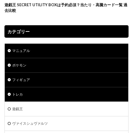
プリズマティックシークレットレアGETキャンペーン
遊戯王 SECRET UTILITY BOXは予約必須？当たり・高騰カード一覧 過
プレミアムトレーナーボックス VSTAR
去比較
プレミアムトレーナーボックス ソード＆シールド
プレミアムトーナメントコレクション
カテゴリー
プレミアムパック2022
プレミアムフレーム切手セット
プレ値
プレ値ランキング
プロモカード
マニュアル
ベアブリック
ホログラム座標
ボイスロイド
ボーナスシート
ポケカ
ポケカスペシャルBOX一覧
ポケモン
ポケマス
ポケモン
ポケモンGO
フィギュア
ポケモンカード
ポケモンカード151
ポケモンカードゲーム Classic
ポケモンセンター20周年
トレカ
ポケモンセンター25周年
ポケモンセンターオンライン
ポケモンデー記念
ポケモンフィッシング
遊戯王
ポケモンマスターズ EX
ヴァイスシュヴァルツ
ポケモンワールドチャンピオンシップス 2023横浜