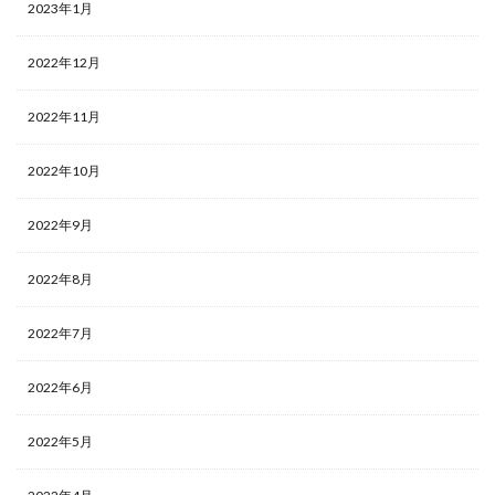
2023年1月
遊戯王デュエルモンスターズ ミレニアムシーンズ
遊戯王マンチョコ
遊戯王ラッシュデュエル
2022年12月
過去 COLLECTION PACK 一覧
過去一覧
過去比較
釣り
長場雄
閃刀姫
限定10
限定250枚
2022年11月
青眼の白龍
2022年10月
青眼の白龍 シークレットレア SPECIAL BLUE Ver.
高額な理由
高額カード
高額カードランキング
2022年9月
高額スリーブ
高額ランキング
高騰
高騰カード
魔妖
黒炎の支配者
２５周年
2022年8月
2022年7月
検索
2022年6月
2022年5月