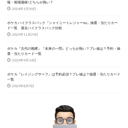
報・相場価格!どちらが熱い？
Legendary Collection 25th Anniversary Edition
2024年1月30日
LEGENDARY MONSTERS PACK
magi
ポケカ ハイクラスパック『シャイニートレジャーex』抽選・当たりカー
Marnie Premium Tournament Collection
MTG
ド一覧 過去ハイクラスパック比較
NIKE
No. COMPLETE FILE -PIECE OF MEMORIES
2023年11月29日
NY限定
Obelisk the Tormentor
PERROTIN
ポケカ『古代の咆哮』『未来の一閃』どっちが熱い？プレ値は？予約・抽
PHARAONIC LEGEND PACK
PHOTON HYPERNOVA
選・当たりカード一覧
pokemon
Pokémon LEGENDS アルセウス
2023年9月14日
POWER OF THE ELEMENTS
ポケカ『レイジングサーフ』は予約必須？プレ値は？抽選・当たりカード
PRECIOUS COLLECTOR BOX
PREMIUM PACK 2023
一覧
PRISMATIC ART COLLECTION
PSA
PSA10
2023年8月9日
QUARTER CENTURY デュエルセット ラーの翼神竜
RARITY COLLECTION -QUARTER CENTURY EDITION-
RestockX
SECRET SHINY BOX
SECRET UTILITY BOX
SELECTION 5
SGC10
side:PRIDE
side:UNITY
Slifer the Sky Dragon