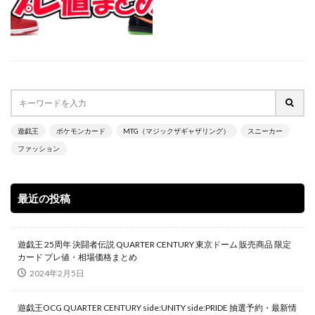
700本限定
A Ripple in Time（時の波紋）
ANIMATION CHRONICLE 2021
ANIMATION CHRONICLE 2022
ART WORKS MONSTERS
BATTLE OF CHAOS
BE@RBRICK
BURST OF DESTINY
Charizard Card
Crystalized Charmander
CRYSTALIZED SQUIRTLE
遊戯王
ポケモンカード
MTG（マジックザギャザリング）
スニーカー
CYBERSTORM ACCESS
daniel arsham
ファッション
DARKWING BLAST
DAWN OF MAJESTY
DIMENSION FORCE
DUELIST NEXUS
DUNK
最近の投稿
DVD
ebay
Evil★Twin デュエルセット
figma
Ghosts From the Past
遊戯王 25周年 決闘者伝説 QUARTER CENTURY 東京ドーム 販売商品 限定
Ghosts From The Past:The 2nd Haunting
カード プレ値・相場価格まとめ
GXウルトラシャイニー
HISTORY ARCHIVE COLLECTION
2024年2月5日
HYPEBEAST
jeweled lotus
遊戯王OCG QUARTER CENTURY side:UNITY side:PRIDE 抽選予約・最新情
KAIBA CORPORATION STORE
kantostarter