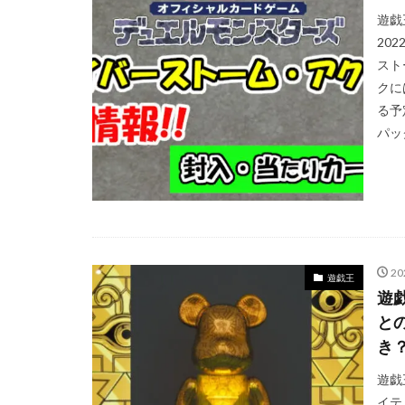
遊戯
Evil★Twin デュ
20
GXウルトラシャ
スト
KAIBA CORPORAT
クに
LEGENDARY MONS
る予
パッ
No. COMPLETE FI
PHARAONIC LEGE
POWER OF THE E
PRISMATIC ART C
RARITY COLLECTI
SELECTION 5
2
遊戯王
遊戯
StockX
TIME
と
Vジャンプ7月号
き
yu-gi-oh
yug
アメイジング・デ
遊戯
イテ
イーブイズセット