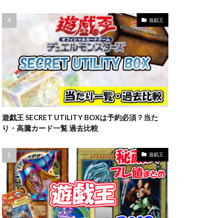
ラッシュデュエル
限定10
遊戯王
高額カード
妖
遊戯王 SECRET UTILITY BOXは予約必須？当た
り・高騰カード一覧 過去比較
遊戯王