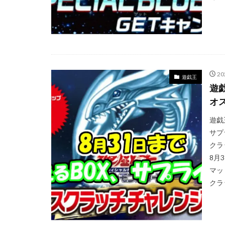
トレカ海外通販
ハイクラスパック
バブル崩壊
ヒスコレ
ヒ
ピカチュウ
2
フュージョンアー
遊戯王
遊
ブラック・マジシ
オ
ブースターパック
遊戯
プリズマティック
サプ
プリズマティック
クラ
プレミアムトレー
8月
プレミアムフレー
マッ
ホログラム座標
クラ
ポケモン
ポ
ポケモンセンター2