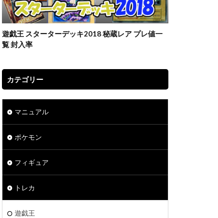
遊戯王 スターターデッキ2018 秘蔵レア プレ値一
覧 封入率
カテゴリー
マニュアル
ポケモン
フィギュア
トレカ
遊戯王