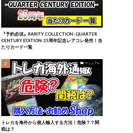
23横浜
ウ
ラーの翼神竜
『予約必須』RARITY COLLECTION -QUARTER
マット
ルアー
CENTURY EDITION-25周年記念レアコレ発売！当
一覧
三幻神
たりカード一覧
四葉
カード
マニュアル
全員サービス
約情報
旧枠
情報
最新情報
海外版
第二弾
トレカを海外から個人輸入する方法！危険？？関
売
転売価格
税は？