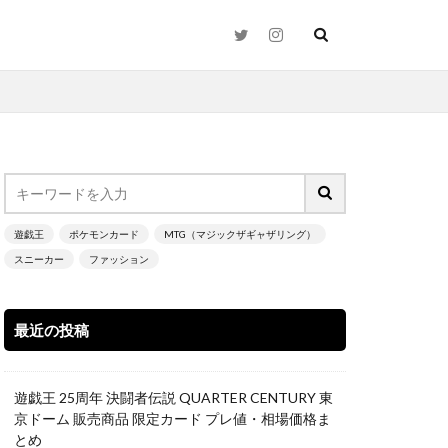
2021年下半期
遊戯王
ポケモンカード
MTG（マジックザギャザリング）
スニーカー
ファッション
N
25thシク
Time（時の波紋）
最近の投稿
zed Charmander
遊戯王 25周年 決闘者伝説 QUARTER CENTURY 東
京ドーム 販売商品 限定カード プレ値・相場価格ま
とめ
ay