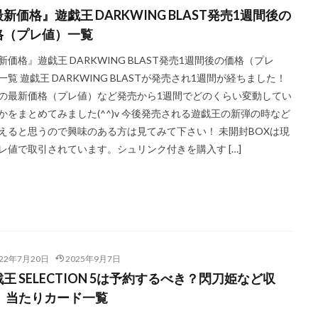
王デュエルモンスターズ ミレニアムシーンズ
遊戯王マンチョコ
遊戯王
新価格』遊戯王 DARKWING BLAST発売1週間後の
 PACK 一覧
過去一覧
過去比較
釣り
長場雄
閃刀姫
格（プレ値）一覧
青眼の白龍
青眼の白龍 シークレットレア SPECIAL BLUE Ver.
高額な理由
新価格』遊戯王 DARKWING BLAST発売1週間後の価格（プレ
ング
高額スリーブ
高額ランキング
高騰
高騰カード
魔
一覧 遊戯王 DARKWING BLASTが発売され1週間が経ちました！
２５周年
の最新価格（プレ値）など発売から1週間でどのくらい変動してい
かをまとめてみました(^^)v 今後発売される遊戯王の新弾の時など
検索
えると思うので興味のある方は見てみて下さい！ 未開封BOXは現
レ値で取引されています。シュリンク付きを購入す […]
022年7月20日
2025年9月7日
王 SELECTION 5は予約するべき？閃刀姫など収
！ 当たりカード一覧