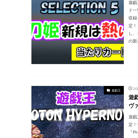
遊戯
ド一
収録
定！
し、
の新
2
遊戯王
遊戯
ヴ
遊戯
定！
『P