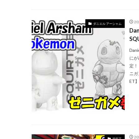
ポケモンフィッシ
ポケモン切手BOX
モダンホライゾン
2
ダニエル アーシャム
ラッシュデュエル
Da
SQ
リザードン
ルギア
ルリ
Dan
三玖
予約必
にが
定！
女の子
女キ
ニガメ
当たりカードまと
ET】
応募者全員大サー
早期購入特典
未来の一閃
海外通販マニュア
発売スケジュール
蒼空ストリーム
2
遊戯王