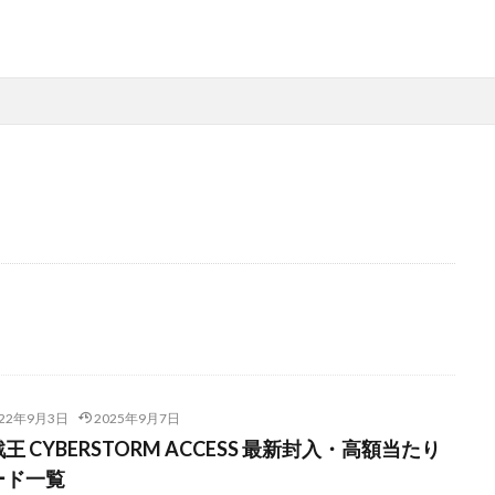
ド
MTG（マジックザギャザリング）
スニーカー
ファッション
月後の価格推移
1週間後のプレ値
2020～2021年
2020～2021年版
0thシークレット
20周年記念
25th
25th ANNIVERSARY COLLECTIO
SARY COLLECTION スペシャルセット
25th ANNIVERSARY ULTIMATE KAIBA SET
25周年
25周年記念
5つ目
700本限定
A Ripple in 
NICLE 2021
ANIMATION CHRONICLE 2022
ART WORKS MONSTERS
022年9月3日
2025年9月7日
S
BE@RBRICK
BURST OF DESTINY
Charizard Card
Crystali
王 CYBERSTORM ACCESS 最新封入・高額当たり
IRTLE
CYBERSTORM ACCESS
daniel arsham
DARKWING BLAST
ード一覧
Y
DIMENSION FORCE
DUELIST NEXUS
DUNK
DVD
eb