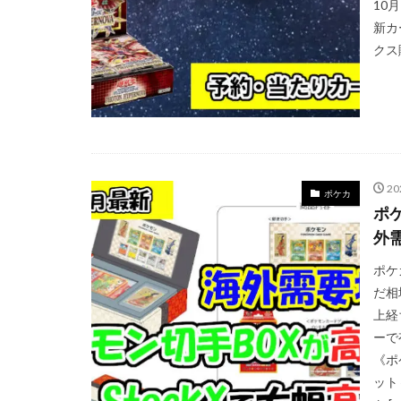
10
新カ
クス
2
ポケカ
ポ
外
ポケ
だ相
上経
ーで
《ポ
ット