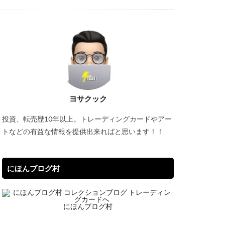
スリーブ
オーバーラッシュレア
コラボ商品
サーチ済み
ヨサクック
トシャイニーボックス
投資、転売歴10年以上。トレーディングカードやアー
トなどの有益な情報を提供出来ればと思います！！
クエックス抽選
タイムゲイザー
にほんブログ村
デュエマ
にほんブログ村
カ投資