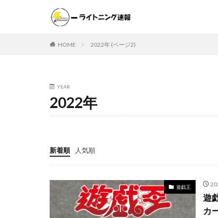
遊戯王
ポケモンカー
HOME
2022年 (ページ2)
カテゴリー
YEAR
2022年
タグ
000個
1ヵ
20thシク
2
25th ANNIVER
新着順
人気順
25thシークレット
ANIMATION CHRO
2
BATTLE OF CHAO
遊戯王
遊戯
CRYSTALIZED SQU
カ
DAWN OF MAJEST