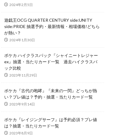
2024年2月5日
nd Haunting
遊戯王OCG QUARTER CENTURY side:UNITY
side:PRIDE 抽選予約・最新情報・相場価格!どちら
が熱い？
NIKE
2024年1月30日
N
 アルセウス
ポケカ ハイクラスパック『シャイニートレジャー
ex』抽選・当たりカード一覧 過去ハイクラスパ
ック比較
ーの翼神竜
2023年11月29日
SECRET UTILITY BOX
L RED Ver.
ポケカ『古代の咆哮』『未来の一閃』どっちが熱
い？プレ値は？予約・抽選・当たりカード一覧
TARユニバース
2023年9月14日
イズ スペシャルBOX
限定
ポケカ『レイジングサーフ』は予約必須？プレ値
い
は？抽選・当たりカード一覧
2023年8月9日
ティーダービー