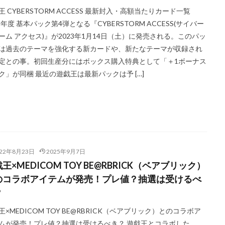
王 CYBERSTORM ACCESS 最新封入・高額当たりカード一覧
エルセット
figma
Ghosts From the Past
Ghosts From The Past:The 2
22年度 基本パック第4弾となる『CYBERSTORM ACCESS(サイバー
イニー
HISTORY ARCHIVE COLLECTION
HYPEBEAST
jeweled lotus
ーム アクセス)』が2023年1月14日（土）に発売される。このパッ
ION STORE
kantostarter
Legendary Collection 25th Anniversary Edition
は過去のテーマを強化する新カードや、新たなテーマが収録され
TERS PACK
magi
Marnie Premium Tournament Collection
MTG
定との事。初回生産分にはボックス購入特典として「＋1ボーナス
ク」が同梱 最近の遊戯王は最新パックは予 […]
LE -PIECE OF MEMORIES
NY限定
Obelisk the Tormentor
PERROTI
ND PACK
PHOTON HYPERNOVA
pokemon
Pokémon LEGENDS
LEMENTS
PRECIOUS COLLECTOR BOX
PREMIUM PACK 2023
OLLECTION
PSA
PSA10
QUARTER CENTURY デュエルセット ラ
ON -QUARTER CENTURY EDITION-
RestockX
SECRET SHINY BOX
SGC10
side:PRIDE
side:UNITY
Slifer the Sky Dragon
SPECIA
022年8月23日
2025年9月7日
王×MEDICOM TOY BE@RBRICK（ベアブリック）
 DILATION
TOKYO DOME GREEN Ver.
VMAXクライマックス
VS
のコラボアイテムが発売！プレ値？抽選は受けるべ
WORLD PREMIERE PACK 2021
YU NAGABA
YU NAGABA×イーブ
？
ioh
ZHEN.
かぐや様は告らせたい
まぎ
まとめ
アジア
ィフェンダーズ
アルセウスV
アーカイブエディション
イラスト違
王×MEDICOM TOY BE@RBRICK（ベアブリック）とのコラボア
ムが発売！プレ値？抽選は受けるべき？ 遊戯王とコラボした
イーブイヒーローズ
ウィッチクラフト
ウマ娘
ウマ娘 プリ