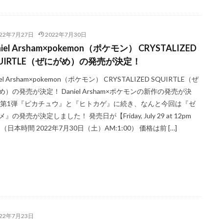
ング
ポケモンマスターズ EX
ポケモンワールドチャンピオンシップス 20
マジックザギャザリング
マリィ
ミステリーボックス
ミュ
2
ライトニングオーバードライブ
ラグ
ラッシュデュエル
022年7月27日
2022年7月30日
 オーバーラッシュパック
ラティアス
ラプラス
ランキング一覧
niel Arsham×pokemon（ポケモン） CRYSTALIZED
UIRTLE（ぜにがめ）の発売が決定！
リザードン1ed
リザードン ポスター
リーバイス
リーリエプレイ
ナ
レアコレ
レイジングサーフ
ヴァイスシュヴァルツ
一花
iel Arsham×pokemon（ポケモン） CRYSTALIZED SQUIRTLE（ぜ
須
二乃
五等分の花嫁
初回限定版
受注生産
古代の咆哮
め）の発売が決定！ Daniel Arsham×ポケモンの新作の発売が決
 第1弾『ピカチュウ』と『ヒトカゲ』に続き、なんと今回は『ゼ
ャラ
宝石の睡蓮
封入カード
年末BOX
強欲な壺
当たり
』の発売が決定しました！ 発売日が【Friday, July 29 at 12pm
め
当たりカード一覧
当たりランキング
当たるカード
応募者
（日本時間 2022年7月30日（土）AM:1:00） 価格は前 […]
ビス
抽選
抽選販売
摩天パーフェクト
数量限定
新作予
時のらせんリマスター
最強バトルロイヤル
最新パック
最新予約
未開封BOX
東京ドーム
死者蘇生
決闘者伝説 QUARTER CENTURY
ル
海馬コーポレーションストア
海馬セット
深淵のデュエリスト編
発売一週間後
相場価格
真紅眼の黒竜
福袋
秘蔵レア
複製原画
見返り美人
買取価格
超速のラッシュロード
転
022年7月23日