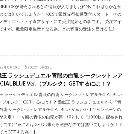
@RBRICKが発売されるとの情報が入りました(^^)v これはなかなか
ー
ウルトラレア SPECIAL ILLUST Ver.
オシリスの天空竜
オススメ
のでは無いでしょうか？ KCSで最速先行抽選受付スタート！その
X
オススメ遊戯王カード
オベリスクの巨神兵
オリパ販売
メディコム・トイ直営サイトにて受注開始との事です。 受注アイ
カオス・ソルジャー
カナザワオープン記念
カミツレ
カメックス
ですが、数量限定生産となる為、どの程度の受注を受ける […]
ー
キバナ
クレイバースト
コトブキヤ
コラボウォッチ
コレクターブースター
コンセプトパック
コンプリートファイル
パスト
ゴーストレア
サイトウ
サイバーストーム アクセス
マゼンタ
シャイニースターV
シャイニートレジャーex
シークレッ
022年8月19日
2022年8月22日
ンボカードコレクション
スカーレット&バイオレット
スカーレットex
戯王 ラッシュデュエル 青眼の白龍 シークレットレア
ンジ
スターターデッキ2018
スターバース
ストックX
ストッ
ECIAL BLUE Ver.（ブルシク）GETするには！？
ン:魔法学院
スニーカー投資
スノーハザード
スペシャルBOX
王 ラッシュデュエル 青眼の白龍 シークレットレア SPECIAL BLUE
セット
スペースジャグラー
スリーブ
セイコー
ゼニガメ
r.（ブルシク）GETするには！？ 遊戯王 ラッシュデュエルから『青
ム
ダンデ
ダークウィング ブラスト
ディメンション・フォース
白龍 シークレットレア SPECIAL BLUE Ver.』GETキャンペーンの
ク
デュエルディスク
デュエルフィールド
デュエル・マスターズ
が決定！！ 今回の青眼の白龍が第一弾として『1000枚』配布され
うです(^^)v これはGET出来たら激熱なのでは無いでしょうか！？
ト
トレカ保管方法
トレカ売買
トレカ専用フリマサイト
トレ
ではGETする為 […]