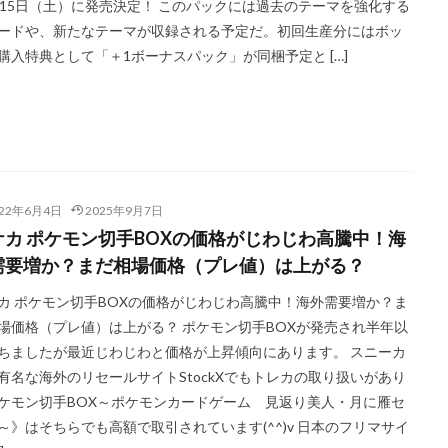
月15日（土）に発売決定！ このパックには過去のテーマを強化する
ードや、新たなテーマが収録される予定だ。初回生産分にはボッ
購入特典として「＋1ボーナスパック」が同梱予定と […]
022年6月4日
2025年9月7日
ケカ ポケモン切手BOXの価格がじわじわ高騰中！海
需要増か？まだ相場価格（プレ値）は上がる？
カ ポケモン切手BOXの価格がじわじわ高騰中！海外需要増か？ま
場価格（プレ値）は上がる？ ポケモン切手BOXが発売され半年以
ちましたが最近じわじわと価格が上昇傾向にあります。 スニーカ
有名な海外のリセールサイトStockXでもトレカの取り扱いがあり
ケモン切手BOX～ポケモンカードゲーム 見返り美人・月に雁セ
～》はそちらでも高額で取引されています(^^)v 日本のフリマサイ