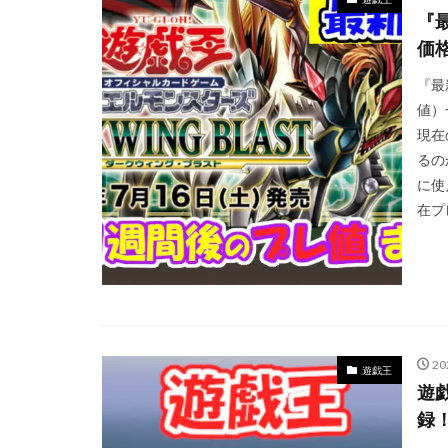
遊戯王
遊戯
『最
過去 COLLECTION
価
限定250枚
『最
高額カードランキ
値）
黒炎の支配者
現在
るの
に使
在プ
2
遊戯王
遊戯
録