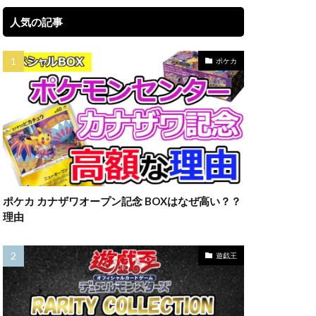
セット
人気の記事
バブル再来
ーオブジエレメンツ
ポケカ
タオル
イパーノヴァ
ブルシク
ポケカ カナザワオープン記念 BOXはなぜ高い？？
プレミアムパック2022
理由
リック
一覧
ポケマス
遊戯王
Classic
ケモンデー記念