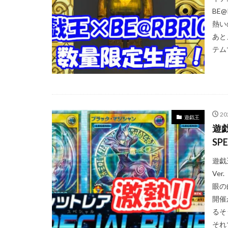
BE
ウルトラシャイニ
熱い
オススメ未開封BO
あと
カイオーガ
テム
カントースタータ
コラボ記念カード
ゴースツフロムザ
ザシアン
ザ
2
遊戯王
シール
ジャ
遊
スクラッチチャレ
SP
ストリクスヘイヴ
遊戯
スペシャルデッキ
Ve
ダニエルアーシャ
眼の
デュエリストパッ
開催
るそ
トリプレットビー
それ