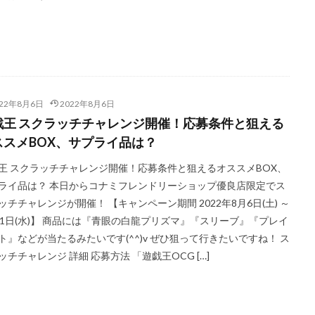
トレーナーカードコレクション
ナイキ
ナンジャモ
ナンジャモ
ハイプビースト
バイオレットex
バトルオブカオス
バブル
バースト・オブ・デスティニー
パラダイムトリガー
パワプロ
パワ
ストリー アーカイブ コレクション
ヒトカゲ
ビックリマン
ビッグ
ピカチュウ プロモ
ピカピカボックス2022
フィギュア
フォトンハ
022年8月6日
2022年8月6日
ツ
ブラックマジシャン
ブラックロータス
ブラック・マジシャン
戯王 スクラッチチャレンジ開催！応募条件と狙える
ャン スペシャルカード（ステンレス製）
ブラック・マジシャン・ガール
ススメBOX、サプライ品は？
プリシク
プリズマ
プリズマティックアートコレクション
王 スクラッチチャレンジ開催！応募条件と狙えるオススメBOX、
シークレット
プリズマティックシークレットGETキャンペーン
ライ品は？ 本日からコナミフレンドリーショップ優良店限定でス
シークレットレアGETキャンペーン
プレミアムトレーナーボックス VSTAR
ッチチャレンジが開催！ 【キャンペーン期間 2022年8月6日(土) ～
ナーボックス ソード＆シールド
プレミアムトーナメントコレクション
31日(水)】 商品には『青眼の白龍プリズマ』『スリーブ』『プレイ
ム切手セット
プレ値
プレ値ランキング
プロモカード
ベアブ
ト』などが当たるみたいです(^^)v ぜひ狙って行きたいですね！ ス
ボイスロイド
ボーナスシート
ポケカ
ポケカスペシャルBOX
ッチチャレンジ 詳細 応募方法 「遊戯王OCG […]
ケモンGO
ポケモンカード
ポケモンカード151
ポケモンカードゲーム 
0周年
ポケモンセンター25周年
ポケモンセンターオンライン
ポ