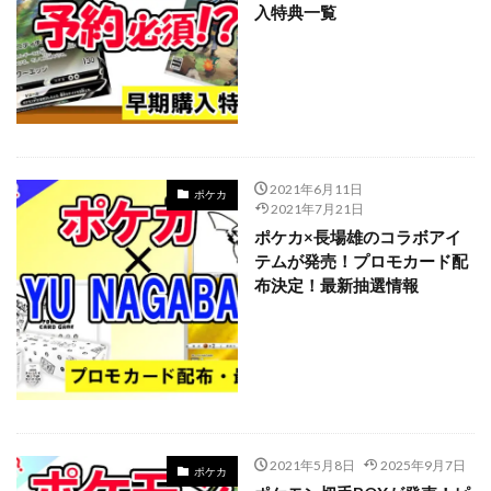
入特典一覧
Legendary Collection 25th Anniversary Edition
LEGENDARY MONSTERS PACK
magi
Marnie Premium Tournament Collection
MTG
NIKE
No. COMPLETE FILE -PIECE OF MEMORIES
NY限定
Obelisk the Tormentor
PERROTIN
2021年6月11日
PHARAONIC LEGEND PACK
PHOTON HYPERNOVA
ポケカ
2021年7月21日
pokemon
Pokémon LEGENDS アルセウス
ポケカ×長場雄のコラボアイ
POWER OF THE ELEMENTS
テムが発売！プロモカード配
布決定！最新抽選情報
PRECIOUS COLLECTOR BOX
PREMIUM PACK 2023
PRISMATIC ART COLLECTION
PSA
PSA10
QUARTER CENTURY デュエルセット ラーの翼神竜
RARITY COLLECTION -QUARTER CENTURY EDITION-
RestockX
SECRET SHINY BOX
SECRET UTILITY BOX
SELECTION 5
SGC10
2021年5月8日
2025年9月7日
ポケカ
side:PRIDE
side:UNITY
Slifer the Sky Dragon