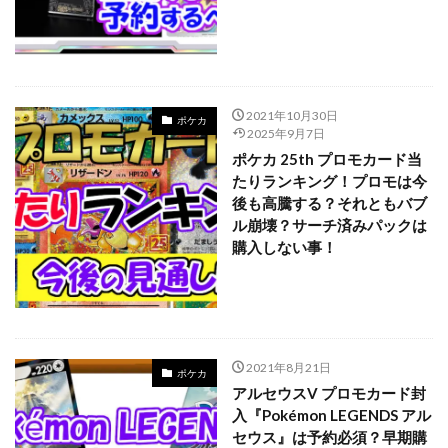
700本限定
A Ripple in Time（時の波紋）
ANIMATION CHRONICLE 2021
ANIMATION CHRONICLE 2022
ART WORKS MONSTERS
BATTLE OF CHAOS
BE@RBRICK
2021年10月30日
ポケカ
2025年9月7日
BURST OF DESTINY
Charizard Card
ポケカ 25th プロモカード当
Crystalized Charmander
CRYSTALIZED SQUIRTLE
たりランキング！プロモは今
後も高騰する？それともバブ
CYBERSTORM ACCESS
daniel arsham
ル崩壊？サーチ済みパックは
DARKWING BLAST
DAWN OF MAJESTY
購入しない事！
DIMENSION FORCE
DUELIST NEXUS
DUNK
DVD
ebay
Evil★Twin デュエルセット
figma
Ghosts From the Past
Ghosts From The Past:The 2nd Haunting
2021年8月21日
ポケカ
GXウルトラシャイニー
HISTORY ARCHIVE COLLECTION
アルセウスV プロモカード封
HYPEBEAST
jeweled lotus
入『Pokémon LEGENDS アル
セウス』は予約必須？早期購
KAIBA CORPORATION STORE
kantostarter