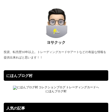
スターバース
ストックX
ストックエックス抽選
ストリクスヘイヴン:魔法学院
スニーカー投資
スノーハザード
スペシャルBOX
スペシャルデッキセット
スペースジャグラー
スリーブ
セイコー
ゼニガメ
タイムゲイザー
ダニエルアーシャム
ダンデ
ヨサクック
ダークウィング ブラスト
ディメンション・フォース
投資、転売歴10年以上。トレーディングカードやアートなどの有益な情報を
デュエマ
デュエリストパック
デュエルディスク
提供出来ればと思います！！
デュエルフィールド
デュエル・マスターズ
トリプレットビート
トレカ保管方法
トレカ売買
にほんブログ村
トレカ専用フリマサイト
トレカ投資
トレカ海外通販
トレーナーカードコレクション
ナイキ
ナンジャモ
ナンジャモセット
にほんブログ村
ハイクラスパック
ハイプビースト
バイオレットex
バトルオブカオス
バブル
バブル再来
人気の記事