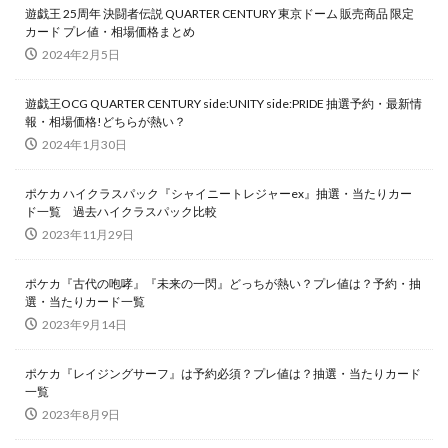
遊戯王 25周年 決闘者伝説 QUARTER CENTURY 東京ドーム 販売商品 限定
オリパ販売
オーバーラッシュレア
カイオーガ
カード プレ値・相場価格まとめ
2024年2月5日
カオス・ソルジャー
カナザワオープン記念
カミツレ
カメックス
カントースターター
遊戯王OCG QUARTER CENTURY side:UNITY side:PRIDE 抽選予約・最新情
キバナ
クレイバースト
コトブキヤ
報・相場価格!どちらが熱い？
2024年1月30日
コラボウォッチ
コラボ商品
コラボ記念カード
コレクターブースター
コンセプトパック
ポケカ ハイクラスパック『シャイニートレジャーex』抽選・当たりカー
コンプリートファイル
ゴースツフロムザパスト
ド一覧 過去ハイクラスパック比較
2023年11月29日
ゴーストレア
サイトウ
サイバーストーム アクセス
サーチ済み
ザシアン
ザマゼンタ
ポケカ『古代の咆哮』『未来の一閃』どっちが熱い？プレ値は？予約・抽
シャイニースターV
シャイニートレジャーex
選・当たりカード一覧
2023年9月14日
シークレットシャイニーボックス
シール
ジャンボカードコレクション
ポケカ『レイジングサーフ』は予約必須？プレ値は？抽選・当たりカード
スカーレット&バイオレット
スカーレットex
一覧
2023年8月9日
スクラッチチャレンジ
スターターデッキ2018