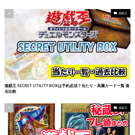
ポケモン切手BOX
マジックザギャザリング
マリィ
ミステリーボックス
ミュウ
モダンホライゾン2
遊戯王
ライトニングオーバードライブ
ラグ
ラッシュデュエル
ラッシュデュエル オーバーラッシュパック
ラティアス
ラプラス
ランキング一覧
ラーの翼神竜
リザードン
リザードン1ed
リザードン ポスター
リーバイス
リーリエプレイマット
ルアー
ルギア
ルリナ
レアコレ
レイジングサーフ
ヴァイスシュヴァルツ
一花
一覧
三幻神
遊戯王 SECRET UTILITY BOXは予約必須？当たり・高騰カード一覧 過
去比較
三玖
予約必須
二乃
五等分の花嫁
初回限定版
受注生産
古代の咆哮
四葉
遊戯王
女の子
女キャラ
宝石の睡蓮
封入カード
年末BOX
強欲な壺
当たりカード
当たりカードまとめ
当たりカード一覧