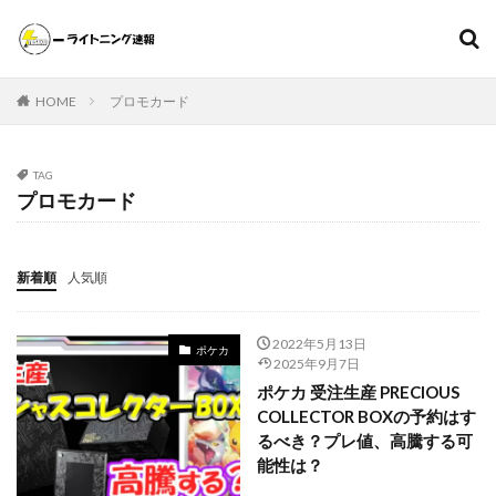
遊戯王
ポケモンカード
MTG（マジックザギャザリング）
HOME
プロモカード
スニーカー
ファッション
カテゴリー
TAG
プロモカード
タグ
新着順
人気順
000個
1ヵ月後の価格推移
1週間後のプレ値
2020～2021年
2020～2021年版
2021年下半期
2022年5月13日
ポケカ
20thシク
20thシークレット
20周年記念
25th
2025年9月7日
25th ANNIVERSARY COLLECTION
ポケカ 受注生産 PRECIOUS
COLLECTOR BOXの予約はす
25th ANNIVERSARY COLLECTION スペシャルセット
るべき？プレ値、高騰する可
25th ANNIVERSARY ULTIMATE KAIBA SET
25thシク
能性は？
25thシークレット
25周年
25周年記念
5つ目