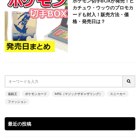
ポケモン切手BOXが発売！ピ
カチュウ・ウッウのプロモカ
SPECIAL RED Ver.
StockX
TIME DILATION
ードも封入！販売方法・価
TOKYO DOME GREEN Ver.
VMAXクライマックス
格・発売日は？
VSTARユニバース
Vジャンプ7月号
WORLD PREMIERE PACK 2021
YU NAGABA
YU NAGABA×イーブイズ スペシャルBOX
yu-gi-oh
yugioh
ZHEN.
かぐや様は告らせたい
まぎ
まとめ
アジア限定
アメイジング・ディフェンダーズ
アルセウスV
アーカイブエディション
イラスト違い
イーブイズセット
イーブイヒーローズ
遊戯王
ポケモンカード
MTG（マジックザギャザリング）
スニーカー
ファッション
ウィッチクラフト
ウマ娘
ウマ娘 プリティーダービー
ウルトラシャイニー
ウルトラレア SPECIAL ILLUST Ver.
オシリスの天空竜
最近の投稿
オススメスリーブ
オススメ未開封BOX
オススメ遊戯王カード
オベリスクの巨神兵