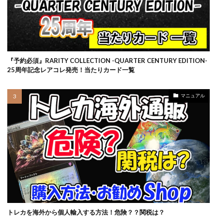
プリズマティックシークレットレアGETキャンペーン
プレミアムトレーナーボックス VSTAR
プレミアムトレーナーボックス ソード＆シールド
プレミアムトーナメントコレクション
『予約必須』RARITY COLLECTION -QUARTER CENTURY EDITION-
プレミアムパック2022
プレミアムフレーム切手セット
25周年記念レアコレ発売！当たりカード一覧
プレ値
プレ値ランキング
プロモカード
ベアブリック
ホログラム座標
ボイスロイド
マニュアル
ボーナスシート
ポケカ
ポケカスペシャルBOX一覧
ポケマス
ポケモン
ポケモンGO
ポケモンカード
ポケモンカード151
ポケモンカードゲーム Classic
ポケモンセンター20周年
ポケモンセンター25周年
ポケモンセンターオンライン
ポケモンデー記念
ポケモンフィッシング
ポケモンマスターズ EX
ポケモンワールドチャンピオンシップス 2023横浜
トレカを海外から個人輸入する方法！危険？？関税は？