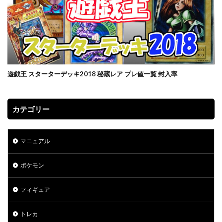
当たりランキング
当たるカード
応募者全員サービス
応募者全員大サービス
抽選
抽選販売
摩天パーフェクト
数量限定
新作予約情報
旧枠
早期購入特典
時のらせんリマスター
最強バトルロイヤル
遊戯王 スターターデッキ2018 秘蔵レア プレ値一覧 封入率
最新パック
最新予約情報
最新情報
未来の一閃
未開封BOX
東京ドーム
死者蘇生
決闘者伝説 QUARTER CENTURY
海外版
カテゴリー
海外通販マニュアル
海馬コーポレーションストア
海馬セット
深淵のデュエリスト編
マニュアル
発売スケジュール
発売一週間後
相場価格
ポケモン
真紅眼の黒竜
福袋
秘蔵レア
第二弾
蒼空ストリーム
複製原画
見返り美人
フィギュア
買取価格
超速のラッシュロード
転売
転売価格
遊戯王
トレカ