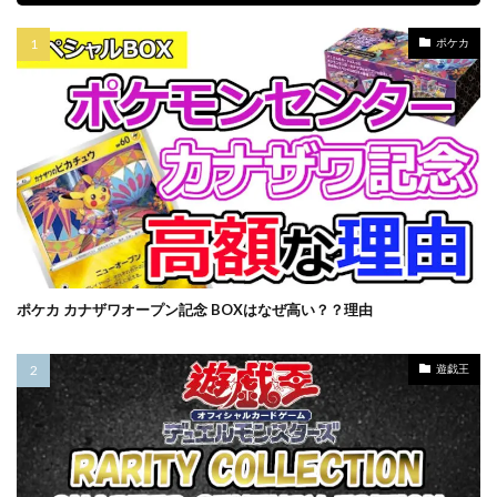
バブル崩壊
バースト・オブ・デスティニー
パラダイムトリガー
パワプロ
ポケカ
パワーオブジエレメンツ
ヒスコレ
ヒストリー アーカイブ コレクション
ヒトカゲ
ビックリマン
ビッグタオル
ピカチュウ
ピカチュウ プロモ
ピカピカボックス2022
フィギュア
フォトンハイパーノヴァ
フュージョンアーツ
ブラックマジシャン
ブラックロータス
ブラック・マジシャン
ブラック・マジシャン スペシャルカード（ステンレス製）
ポケカ カナザワオープン記念 BOXはなぜ高い？？理由
ブラック・マジシャン・ガール
ブルシク
ブースターパック
プリシク
プリズマ
遊戯王
プリズマティックアートコレクション
プリズマティックシークレット
プリズマティックシークレットGETキャンペーン