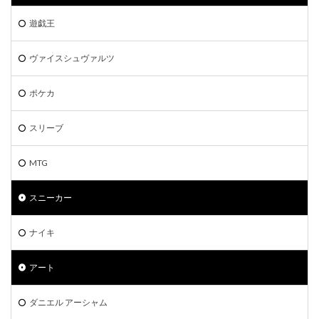
遊戯王デュエルモンスターズ ミレニアムシーンズ
遊戯王
遊戯王マンチョコ
遊戯王ラッシュデュエル
過去 COLLECTION PACK 一覧
過去一覧
過去比較
ヴァイスシュヴァルツ
釣り
長場雄
閃刀姫
限定10
限定250枚
青眼の白龍
ポケカ
青眼の白龍 シークレットレア SPECIAL BLUE Ver.
スリーブ
高額な理由
高額カード
高額カードランキング
高額スリーブ
高額ランキング
高騰
MTG
高騰カード
魔妖
黒炎の支配者
２５周年
スニーカー
検索
ナイキ
アート
ダニエル アーシャム