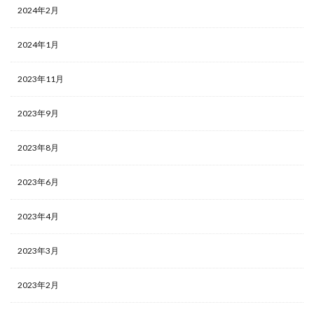
当たりランキング
当たるカード
2024年2月
応募者全員サービス
応募者全員大サービス
抽選
2024年1月
抽選販売
摩天パーフェクト
数量限定
新作予約情報
旧枠
早期購入特典
2023年11月
時のらせんリマスター
最強バトルロイヤル
最新パック
最新予約情報
最新情報
2023年9月
未来の一閃
未開封BOX
東京ドーム
死者蘇生
2023年8月
決闘者伝説 QUARTER CENTURY
海外版
海外通販マニュアル
海馬コーポレーションストア
2023年6月
海馬セット
深淵のデュエリスト編
発売スケジュール
発売一週間後
相場価格
2023年4月
真紅眼の黒竜
福袋
秘蔵レア
第二弾
2023年3月
蒼空ストリーム
複製原画
見返り美人
買取価格
超速のラッシュロード
転売
2023年2月
転売価格
遊戯王