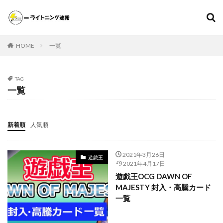
遊戯王
ポケモンカード
MTG（マジックザギャザリング）
HOME
一覧
スニーカー
ファッション
カテゴリー
TAG
一覧
タグ
新着順
人気順
000個
1ヵ月後の価格推移
1週間後のプレ値
2020～2021年
2020～2021年版
2021年下半期
2021年3月26日
遊戯王
20thシク
20thシークレット
20周年記念
25th
2021年4月17日
25th ANNIVERSARY COLLECTION
遊戯王OCG DAWN OF
MAJESTY 封入・高騰カード
25th ANNIVERSARY COLLECTION スペシャルセット
一覧
25th ANNIVERSARY ULTIMATE KAIBA SET
25thシク
25thシークレット
25周年
25周年記念
5つ目