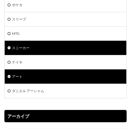
ポケモン切手BOX
マジックザギャザリング
マリィ
ポケカ
ミステリーボックス
ミュウ
モダンホライゾン2
スリーブ
ライトニングオーバードライブ
ラグ
ラッシュデュエル
MTG
ラッシュデュエル オーバーラッシュパック
ラティアス
ラプラス
ランキング一覧
ラーの翼神竜
スニーカー
リザードン
リザードン1ed
リザードン ポスター
ナイキ
リーバイス
リーリエプレイマット
ルアー
ルギア
ルリナ
レアコレ
レイジングサーフ
アート
ヴァイスシュヴァルツ
一花
一覧
三幻神
三玖
予約必須
二乃
五等分の花嫁
ダニエル アーシャム
初回限定版
受注生産
古代の咆哮
四葉
女の子
女キャラ
宝石の睡蓮
封入カード
アーカイブ
年末BOX
強欲な壺
当たりカード
当たりカードまとめ
当たりカード一覧