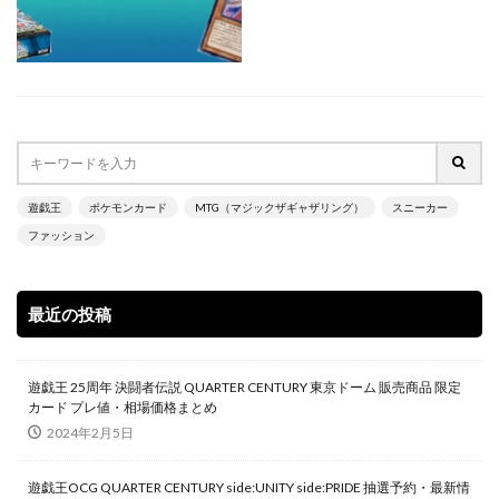
700本限定
A Ripple in Time（時の波紋）
ANIMATION CHRONICLE 2021
ANIMATION CHRONICLE 2022
ART WORKS MONSTERS
BATTLE OF CHAOS
BE@RBRICK
BURST OF DESTINY
Charizard Card
Crystalized Charmander
CRYSTALIZED SQUIRTLE
遊戯王
ポケモンカード
MTG（マジックザギャザリング）
スニーカー
CYBERSTORM ACCESS
daniel arsham
ファッション
DARKWING BLAST
DAWN OF MAJESTY
DIMENSION FORCE
DUELIST NEXUS
DUNK
最近の投稿
DVD
ebay
Evil★Twin デュエルセット
figma
Ghosts From the Past
遊戯王 25周年 決闘者伝説 QUARTER CENTURY 東京ドーム 販売商品 限定
Ghosts From The Past:The 2nd Haunting
カード プレ値・相場価格まとめ
GXウルトラシャイニー
HISTORY ARCHIVE COLLECTION
2024年2月5日
HYPEBEAST
jeweled lotus
遊戯王OCG QUARTER CENTURY side:UNITY side:PRIDE 抽選予約・最新情
KAIBA CORPORATION STORE
kantostarter