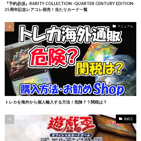
スターバース
ストックX
ストックエックス抽選
『予約必須』RARITY COLLECTION -QUARTER CENTURY EDITION-
25周年記念レアコレ発売！当たりカード一覧
ストリクスヘイヴン:魔法学院
スニーカー投資
スノーハザード
スペシャルBOX
マニュアル
スペシャルデッキセット
スペースジャグラー
スリーブ
セイコー
ゼニガメ
タイムゲイザー
ダニエルアーシャム
ダンデ
ダークウィング ブラスト
ディメンション・フォース
デュエマ
デュエリストパック
デュエルディスク
デュエルフィールド
デュエル・マスターズ
トリプレットビート
トレカ保管方法
トレカ売買
トレカ専用フリマサイト
トレカ投資
トレカを海外から個人輸入する方法！危険？？関税は？
トレカ海外通販
トレーナーカードコレクション
ナイキ
ナンジャモ
ナンジャモセット
遊戯王
ハイクラスパック
ハイプビースト
バイオレットex
バトルオブカオス
バブル
バブル再来