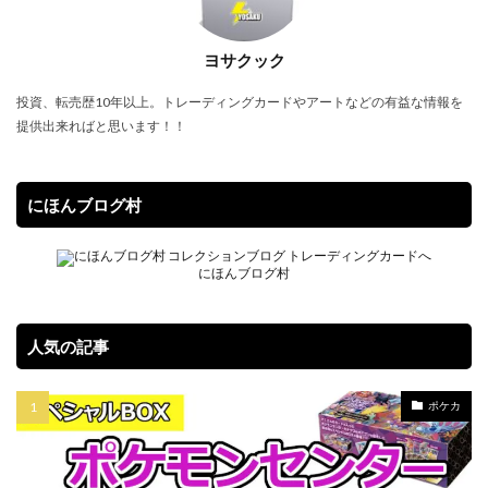
SPECIAL RED Ver.
StockX
TIME DILATION
ヨサクック
TOKYO DOME GREEN Ver.
VMAXクライマックス
VSTARユニバース
Vジャンプ7月号
投資、転売歴10年以上。トレーディングカードやアートなどの有益な情報を
提供出来ればと思います！！
WORLD PREMIERE PACK 2021
YU NAGABA
YU NAGABA×イーブイズ スペシャルBOX
yu-gi-oh
yugioh
ZHEN.
かぐや様は告らせたい
まぎ
にほんブログ村
まとめ
アジア限定
アメイジング・ディフェンダーズ
アルセウスV
にほんブログ村
アーカイブエディション
イラスト違い
イーブイズセット
イーブイヒーローズ
人気の記事
ウィッチクラフト
ウマ娘
ウマ娘 プリティーダービー
ウルトラシャイニー
ポケカ
ウルトラレア SPECIAL ILLUST Ver.
オシリスの天空竜
オススメスリーブ
オススメ未開封BOX
オススメ遊戯王カード
オベリスクの巨神兵