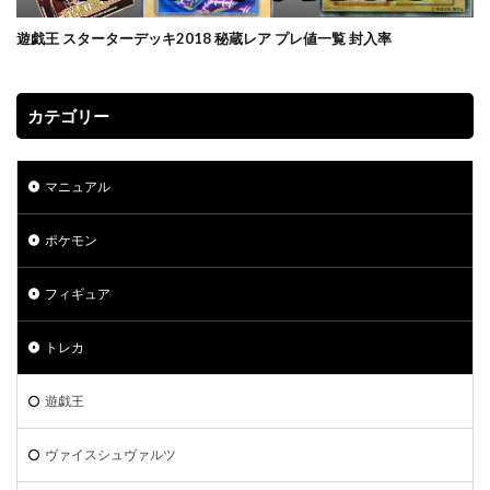
プリズマティックシークレットレアGETキャンペーン
プレミアムトレーナーボックス VSTAR
遊戯王 スターターデッキ2018 秘蔵レア プレ値一覧 封入率
プレミアムトレーナーボックス ソード＆シールド
プレミアムトーナメントコレクション
カテゴリー
プレミアムパック2022
プレミアムフレーム切手セット
プレ値
プレ値ランキング
プロモカード
マニュアル
ベアブリック
ホログラム座標
ボイスロイド
ボーナスシート
ポケカ
ポケカスペシャルBOX一覧
ポケモン
ポケマス
ポケモン
ポケモンGO
フィギュア
ポケモンカード
ポケモンカード151
ポケモンカードゲーム Classic
ポケモンセンター20周年
トレカ
ポケモンセンター25周年
ポケモンセンターオンライン
ポケモンデー記念
ポケモンフィッシング
遊戯王
ポケモンマスターズ EX
ヴァイスシュヴァルツ
ポケモンワールドチャンピオンシップス 2023横浜