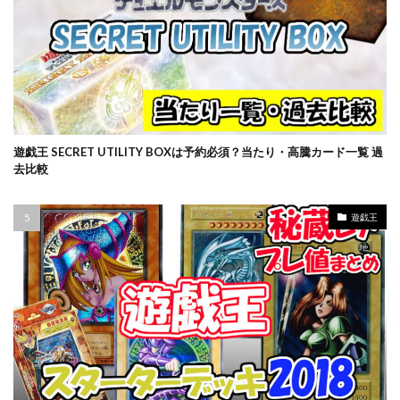
バブル崩壊
バースト・オブ・デスティニー
パラダイムトリガー
パワプロ
パワーオブジエレメンツ
ヒスコレ
ヒストリー アーカイブ コレクション
ヒトカゲ
ビックリマン
ビッグタオル
ピカチュウ
ピカチュウ プロモ
ピカピカボックス2022
遊戯王 SECRET UTILITY BOXは予約必須？当たり・高騰カード一覧 過
フィギュア
フォトンハイパーノヴァ
去比較
フュージョンアーツ
ブラックマジシャン
ブラックロータス
ブラック・マジシャン
遊戯王
ブラック・マジシャン スペシャルカード（ステンレス製）
ブラック・マジシャン・ガール
ブルシク
ブースターパック
プリシク
プリズマ
プリズマティックアートコレクション
プリズマティックシークレット
プリズマティックシークレットGETキャンペーン