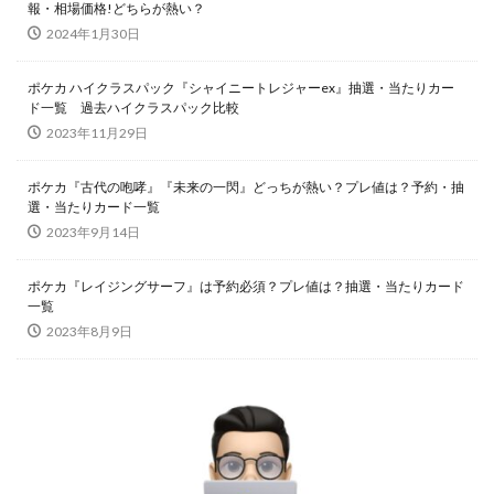
報・相場価格!どちらが熱い？
Legendary Collection 25th Anniversary Edition
2024年1月30日
LEGENDARY MONSTERS PACK
magi
ポケカ ハイクラスパック『シャイニートレジャーex』抽選・当たりカー
Marnie Premium Tournament Collection
MTG
ド一覧 過去ハイクラスパック比較
NIKE
No. COMPLETE FILE -PIECE OF MEMORIES
2023年11月29日
NY限定
Obelisk the Tormentor
PERROTIN
ポケカ『古代の咆哮』『未来の一閃』どっちが熱い？プレ値は？予約・抽
PHARAONIC LEGEND PACK
PHOTON HYPERNOVA
選・当たりカード一覧
pokemon
Pokémon LEGENDS アルセウス
2023年9月14日
POWER OF THE ELEMENTS
ポケカ『レイジングサーフ』は予約必須？プレ値は？抽選・当たりカード
PRECIOUS COLLECTOR BOX
PREMIUM PACK 2023
一覧
PRISMATIC ART COLLECTION
PSA
PSA10
2023年8月9日
QUARTER CENTURY デュエルセット ラーの翼神竜
RARITY COLLECTION -QUARTER CENTURY EDITION-
RestockX
SECRET SHINY BOX
SECRET UTILITY BOX
SELECTION 5
SGC10
side:PRIDE
side:UNITY
Slifer the Sky Dragon