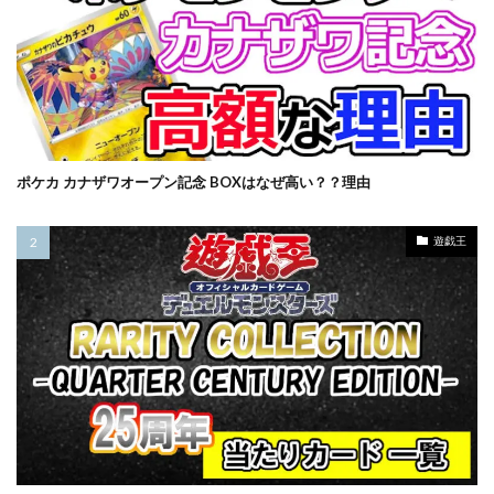
オリパ販売
オーバーラッシュレア
カイオーガ
カオス・ソルジャー
カナザワオープン記念
カミツレ
カメックス
カントースターター
キバナ
クレイバースト
コトブキヤ
コラボウォッチ
コラボ商品
コラボ記念カード
ポケカ カナザワオープン記念 BOXはなぜ高い？？理由
コレクターブースター
コンセプトパック
コンプリートファイル
ゴースツフロムザパスト
遊戯王
ゴーストレア
サイトウ
サイバーストーム アクセス
サーチ済み
ザシアン
ザマゼンタ
シャイニースターV
シャイニートレジャーex
シークレットシャイニーボックス
シール
ジャンボカードコレクション
スカーレット&バイオレット
スカーレットex
スクラッチチャレンジ
スターターデッキ2018