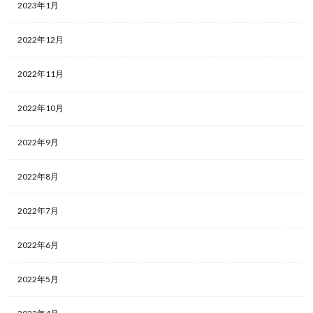
2023年1月
遊戯王デュエルモンスターズ ミレニアムシーンズ
遊戯王マンチョコ
遊戯王ラッシュデュエル
2022年12月
過去 COLLECTION PACK 一覧
過去一覧
過去比較
釣り
長場雄
閃刀姫
限定10
限定250枚
2022年11月
青眼の白龍
2022年10月
青眼の白龍 シークレットレア SPECIAL BLUE Ver.
高額な理由
高額カード
高額カードランキング
2022年9月
高額スリーブ
高額ランキング
高騰
高騰カード
魔妖
黒炎の支配者
２５周年
2022年8月
2022年7月
検索
2022年6月
2022年5月