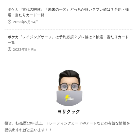
オリパ販売
オーバーラッシュレア
カイオーガ
ポケカ『古代の咆哮』『未来の一閃』どっちが熱い？プレ値は？予約・抽
選・当たりカード一覧
カオス・ソルジャー
カナザワオープン記念
2023年9月14日
カミツレ
カメックス
カントースターター
キバナ
クレイバースト
コトブキヤ
ポケカ『レイジングサーフ』は予約必須？プレ値は？抽選・当たりカード
一覧
コラボウォッチ
コラボ商品
コラボ記念カード
2023年8月9日
コレクターブースター
コンセプトパック
コンプリートファイル
ゴースツフロムザパスト
ゴーストレア
サイトウ
サイバーストーム アクセス
サーチ済み
ザシアン
ザマゼンタ
シャイニースターV
シャイニートレジャーex
シークレットシャイニーボックス
シール
ジャンボカードコレクション
ヨサクック
スカーレット&バイオレット
スカーレットex
投資、転売歴10年以上。トレーディングカードやアートなどの有益な情報を
スクラッチチャレンジ
スターターデッキ2018
提供出来ればと思います！！