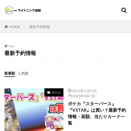
遊戯王
ポケモンカード
MTG（マジックザギャザリング）
HOME
最新予約情報
スニーカー
ファッション
カテゴリー
TAG
最新予約情報
タグ
新着順
人気順
000個
1ヵ月後の価格推移
1週間後のプレ値
2020～2021年
2020～2021年版
2021年下半期
2021年11月7日
ポケカ
20thシク
20thシークレット
20周年記念
25th
2025年9月7日
25th ANNIVERSARY COLLECTION
ポケカ『スターバース』
『VSTAR』は買い？最新予約
25th ANNIVERSARY COLLECTION スペシャルセット
情報・高額、当たりカード一
25th ANNIVERSARY ULTIMATE KAIBA SET
25thシク
覧
25thシークレット
25周年
25周年記念
5つ目