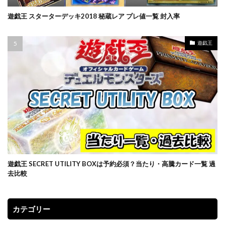
ポケモン切手BOX
マジックザギャザリング
マリィ
遊戯王 スターターデッキ2018 秘蔵レア プレ値一覧 封入率
ミステリーボックス
ミュウ
モダンホライゾン2
ライトニングオーバードライブ
ラグ
遊戯王
ラッシュデュエル
ラッシュデュエル オーバーラッシュパック
ラティアス
ラプラス
ランキング一覧
ラーの翼神竜
リザードン
リザードン1ed
リザードン ポスター
リーバイス
リーリエプレイマット
ルアー
ルギア
ルリナ
レアコレ
レイジングサーフ
ヴァイスシュヴァルツ
一花
一覧
三幻神
三玖
予約必須
二乃
五等分の花嫁
遊戯王 SECRET UTILITY BOXは予約必須？当たり・高騰カード一覧 過
初回限定版
受注生産
古代の咆哮
四葉
去比較
女の子
女キャラ
宝石の睡蓮
封入カード
年末BOX
強欲な壺
当たりカード
カテゴリー
当たりカードまとめ
当たりカード一覧