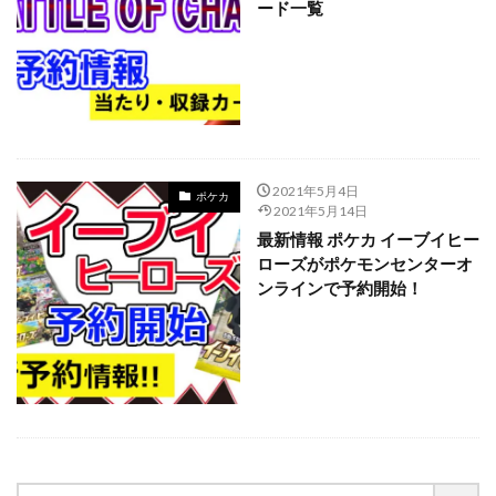
ード一覧
Legendary Collection 25th Anniversary Edition
LEGENDARY MONSTERS PACK
magi
Marnie Premium Tournament Collection
MTG
NIKE
No. COMPLETE FILE -PIECE OF MEMORIES
NY限定
Obelisk the Tormentor
PERROTIN
2021年5月4日
PHARAONIC LEGEND PACK
PHOTON HYPERNOVA
ポケカ
2021年5月14日
pokemon
Pokémon LEGENDS アルセウス
最新情報 ポケカ イーブイヒー
POWER OF THE ELEMENTS
ローズがポケモンセンターオ
ンラインで予約開始！
PRECIOUS COLLECTOR BOX
PREMIUM PACK 2023
PRISMATIC ART COLLECTION
PSA
PSA10
QUARTER CENTURY デュエルセット ラーの翼神竜
RARITY COLLECTION -QUARTER CENTURY EDITION-
RestockX
SECRET SHINY BOX
SECRET UTILITY BOX
SELECTION 5
SGC10
side:PRIDE
side:UNITY
Slifer the Sky Dragon