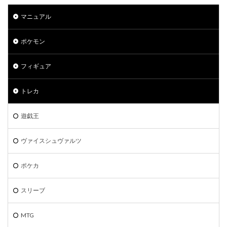
当たりランキング
当たるカード
マニュアル
応募者全員サービス
応募者全員大サービス
抽選
抽選販売
摩天パーフェクト
数量限定
ポケモン
新作予約情報
旧枠
早期購入特典
時のらせんリマスター
最強バトルロイヤル
フィギュア
最新パック
最新予約情報
最新情報
トレカ
未来の一閃
未開封BOX
東京ドーム
死者蘇生
決闘者伝説 QUARTER CENTURY
海外版
遊戯王
海外通販マニュアル
海馬コーポレーションストア
ヴァイスシュヴァルツ
海馬セット
深淵のデュエリスト編
発売スケジュール
発売一週間後
相場価格
ポケカ
真紅眼の黒竜
福袋
秘蔵レア
第二弾
蒼空ストリーム
複製原画
見返り美人
スリーブ
買取価格
超速のラッシュロード
転売
MTG
転売価格
遊戯王