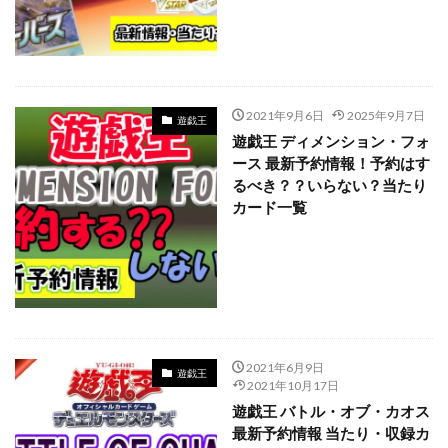
700本限定
A Ripple in Time（時の波紋）
ANIMATION CHRONICLE 2021
ANIMATION CHRONICLE 2022
ART WORKS MONSTERS
BATTLE OF CHAOS
BE@RBRICK
2021年9月6日
2025年9月7日
遊戯王
遊戯王 ディメンション・フォ
BURST OF DESTINY
Charizard Card
ース 最新予約情報！予約はす
Crystalized Charmander
CRYSTALIZED SQUIRTLE
るべき？？いらない？当たり
CYBERSTORM ACCESS
daniel arsham
カード一覧
DARKWING BLAST
DAWN OF MAJESTY
DIMENSION FORCE
DUELIST NEXUS
DUNK
DVD
ebay
Evil★Twin デュエルセット
figma
Ghosts From the Past
Ghosts From The Past:The 2nd Haunting
2021年6月9日
遊戯王
GXウルトラシャイニー
HISTORY ARCHIVE COLLECTION
2021年10月17日
遊戯王 バトル・オブ・カオス
HYPEBEAST
jeweled lotus
最新予約情報 当たり・収録カ
KAIBA CORPORATION STORE
kantostarter