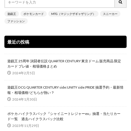
SPECIAL RED Ver.
StockX
TIME DILATION
遊戯王
ポケモンカード
MTG（マジックザギャザリング）
スニーカー
TOKYO DOME GREEN Ver.
VMAXクライマックス
ファッション
VSTARユニバース
Vジャンプ7月号
WORLD PREMIERE PACK 2021
YU NAGABA
最近の投稿
YU NAGABA×イーブイズ スペシャルBOX
yu-gi-oh
yugioh
ZHEN.
かぐや様は告らせたい
まぎ
まとめ
アジア限定
遊戯王 25周年 決闘者伝説 QUARTER CENTURY 東京ドーム 販売商品 限定
カード プレ値・相場価格まとめ
アメイジング・ディフェンダーズ
アルセウスV
2024年2月5日
アーカイブエディション
イラスト違い
イーブイズセット
イーブイヒーローズ
遊戯王OCG QUARTER CENTURY side:UNITY side:PRIDE 抽選予約・最新情
報・相場価格!どちらが熱い？
ウィッチクラフト
ウマ娘
2024年1月30日
ウマ娘 プリティーダービー
ウルトラシャイニー
ウルトラレア SPECIAL ILLUST Ver.
オシリスの天空竜
ポケカ ハイクラスパック『シャイニートレジャーex』抽選・当たりカー
ド一覧 過去ハイクラスパック比較
オススメスリーブ
オススメ未開封BOX
2023年11月29日
オススメ遊戯王カード
オベリスクの巨神兵