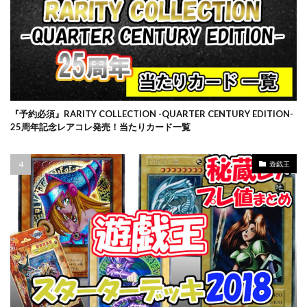
プリズマティックシークレットレアGETキャンペーン
プレミアムトレーナーボックス VSTAR
プレミアムトレーナーボックス ソード＆シールド
プレミアムトーナメントコレクション
プレミアムパック2022
プレミアムフレーム切手セット
プレ値
プレ値ランキング
プロモカード
『予約必須』RARITY COLLECTION -QUARTER CENTURY EDITION-
ベアブリック
ホログラム座標
ボイスロイド
25周年記念レアコレ発売！当たりカード一覧
ボーナスシート
ポケカ
ポケカスペシャルBOX一覧
遊戯王
ポケマス
ポケモン
ポケモンGO
ポケモンカード
ポケモンカード151
ポケモンカードゲーム Classic
ポケモンセンター20周年
ポケモンセンター25周年
ポケモンセンターオンライン
ポケモンデー記念
ポケモンフィッシング
ポケモンマスターズ EX
ポケモンワールドチャンピオンシップス 2023横浜