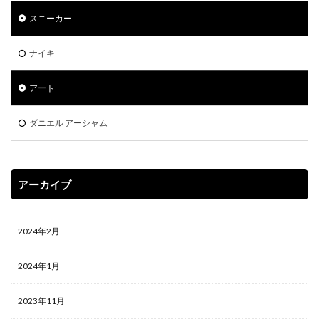
遊戯王デュエルモンスターズ ミレニアムシーンズ
スニーカー
遊戯王マンチョコ
遊戯王ラッシュデュエル
過去 COLLECTION PACK 一覧
過去一覧
過去比較
ナイキ
釣り
長場雄
閃刀姫
限定10
限定250枚
アート
青眼の白龍
青眼の白龍 シークレットレア SPECIAL BLUE Ver.
ダニエル アーシャム
高額な理由
高額カード
高額カードランキング
高額スリーブ
高額ランキング
高騰
高騰カード
魔妖
黒炎の支配者
２５周年
アーカイブ
検索
2024年2月
2024年1月
2023年11月