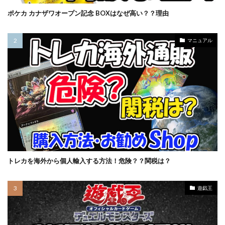
バブル崩壊
バースト・オブ・デスティニー
ポケカ カナザワオープン記念 BOXはなぜ高い？？理由
パラダイムトリガー
パワプロ
パワーオブジエレメンツ
ヒスコレ
マニュアル
ヒストリー アーカイブ コレクション
ヒトカゲ
ビックリマン
ビッグタオル
ピカチュウ
ピカチュウ プロモ
ピカピカボックス2022
フィギュア
フォトンハイパーノヴァ
フュージョンアーツ
ブラックマジシャン
ブラックロータス
ブラック・マジシャン
ブラック・マジシャン スペシャルカード（ステンレス製）
ブラック・マジシャン・ガール
ブルシク
トレカを海外から個人輸入する方法！危険？？関税は？
ブースターパック
プリシク
プリズマ
プリズマティックアートコレクション
遊戯王
プリズマティックシークレット
プリズマティックシークレットGETキャンペーン