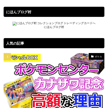
スターバース
ストックX
ストックエックス抽選
ストリクスヘイヴン:魔法学院
スニーカー投資
にほんブログ村
スノーハザード
スペシャルBOX
スペシャルデッキセット
スペースジャグラー
にほんブログ村
スリーブ
セイコー
ゼニガメ
タイムゲイザー
ダニエルアーシャム
ダンデ
人気の記事
ダークウィング ブラスト
ディメンション・フォース
デュエマ
デュエリストパック
デュエルディスク
ポケカ
デュエルフィールド
デュエル・マスターズ
トリプレットビート
トレカ保管方法
トレカ売買
トレカ専用フリマサイト
トレカ投資
トレカ海外通販
トレーナーカードコレクション
ナイキ
ナンジャモ
ナンジャモセット
ハイクラスパック
ハイプビースト
バイオレットex
バトルオブカオス
バブル
バブル再来