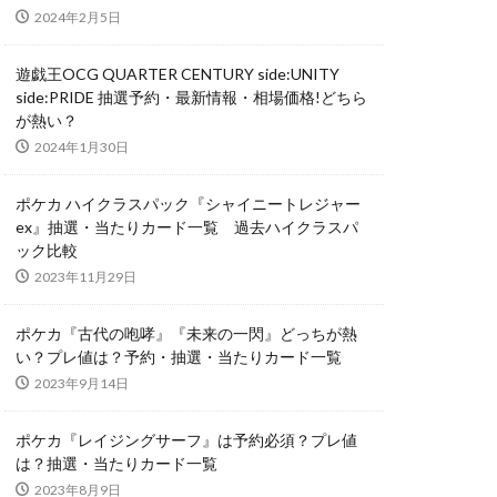
2024年2月5日
nd Haunting
遊戯王OCG QUARTER CENTURY side:UNITY
side:PRIDE 抽選予約・最新情報・相場価格!どちら
が熱い？
NIKE
2024年1月30日
N
 アルセウス
ポケカ ハイクラスパック『シャイニートレジャー
ex』抽選・当たりカード一覧 過去ハイクラスパ
ック比較
ーの翼神竜
2023年11月29日
SECRET UTILITY BOX
L RED Ver.
ポケカ『古代の咆哮』『未来の一閃』どっちが熱
い？プレ値は？予約・抽選・当たりカード一覧
TARユニバース
2023年9月14日
イズ スペシャルBOX
限定
ポケカ『レイジングサーフ』は予約必須？プレ値
い
は？抽選・当たりカード一覧
2023年8月9日
ティーダービー