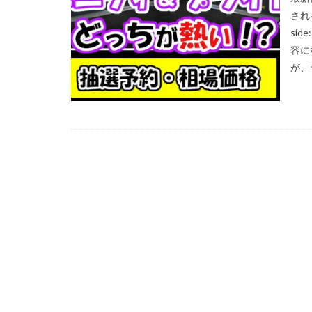
される
ウルトラシャイニ
si
オススメ未開封BO
容に
カイオーガ
が、
カントースタータ
コラボ記念カード
ゴースツフロムザ
ザシアン
ザ
シール
ジャ
スクラッチチャレ
ストリクスヘイヴ
スペシャルデッキ
ダニエルアーシャ
デュエリストパッ
トリプレットビー