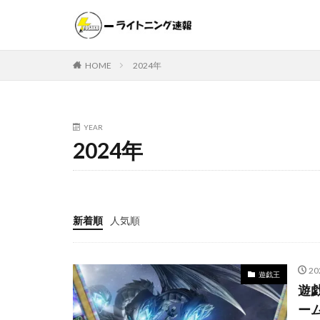
遊戯王
ポケモンカー
HOME
2024年
カテゴリー
YEAR
2024年
タグ
000個
1ヵ
20thシク
2
25th ANNIVER
新着順
人気順
25thシークレット
ANIMATION CHRO
2
BATTLE OF CHAO
遊戯王
遊戯
CRYSTALIZED SQU
ー
DAWN OF MAJEST