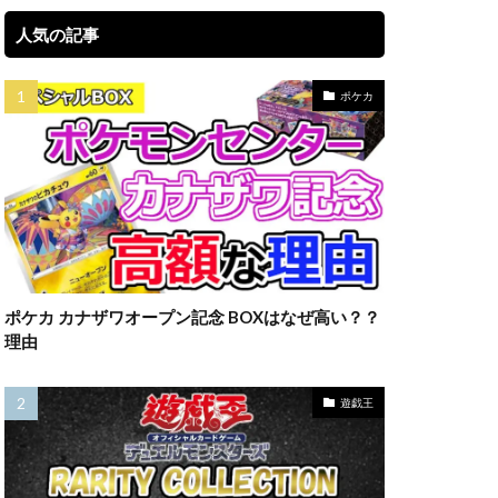
セット
人気の記事
バブル再来
ーオブジエレメンツ
ポケカ
タオル
イパーノヴァ
ブルシク
ポケカ カナザワオープン記念 BOXはなぜ高い？？
プレミアムパック2022
理由
リック
一覧
ポケマス
遊戯王
Classic
ケモンデー記念