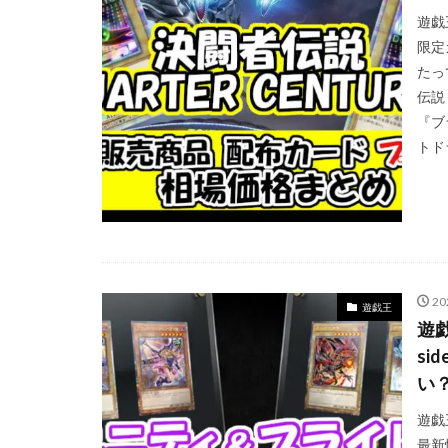
遊戯
Evil★Twin デュ
限定
GXウルトラシャ
たっ
KAIBA CORPORAT
伝説
LEGENDARY MONS
『ブ
トド
No. COMPLETE FI
PHARAONIC LEGE
POWER OF THE E
PRISMATIC ART C
RARITY COLLECTI
SELECTION 5
2
遊戯王
遊戯
StockX
TIME
si
Vジャンプ7月号
い
yu-gi-oh
yug
アメイジング・デ
遊戯王
最新
イーブイズセット