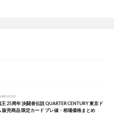
ド
MTG（マジックザギャザリング）
スニーカー
ファッション
月後の価格推移
1週間後のプレ値
2020～2021年
2020～2021年版
0thシークレット
20周年記念
25th
25th ANNIVERSARY COLLECTIO
SARY COLLECTION スペシャルセット
25th ANNIVERSARY ULTIMATE KAIBA SET
25周年
25周年記念
5つ目
700本限定
A Ripple in 
NICLE 2021
ANIMATION CHRONICLE 2022
ART WORKS MONSTERS
024年2月5日
S
BE@RBRICK
BURST OF DESTINY
Charizard Card
Crystali
王 25周年 決闘者伝説 QUARTER CENTURY 東京ド
IRTLE
CYBERSTORM ACCESS
daniel arsham
DARKWING BLAST
ム 販売商品 限定カード プレ値・相場価格まとめ
Y
DIMENSION FORCE
DUELIST NEXUS
DUNK
DVD
eb