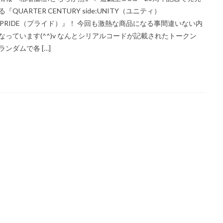
『QUARTER CENTURY side:UNITY（ユニティ）
ー
ウルトラレア SPECIAL ILLUST Ver.
オシリスの天空竜
オススメ
de:PRIDE（プライド）』！ 今回も激熱な商品になる事間違いない内
X
オススメ遊戯王カード
オベリスクの巨神兵
オリパ販売
なっています(^^)v なんとシリアルコードが記載されたトークン
カオス・ソルジャー
カナザワオープン記念
カミツレ
カメックス
ランダムで各 […]
ー
キバナ
クレイバースト
コトブキヤ
コラボウォッチ
コレクターブースター
コンセプトパック
コンプリートファイル
パスト
ゴーストレア
サイトウ
サイバーストーム アクセス
マゼンタ
シャイニースターV
シャイニートレジャーex
シークレッ
ンボカードコレクション
スカーレット&バイオレット
スカーレットex
ンジ
スターターデッキ2018
スターバース
ストックX
ストッ
ン:魔法学院
スニーカー投資
スノーハザード
スペシャルBOX
セット
スペースジャグラー
スリーブ
セイコー
ゼニガメ
ム
ダンデ
ダークウィング ブラスト
ディメンション・フォース
ク
デュエルディスク
デュエルフィールド
デュエル・マスターズ
ト
トレカ保管方法
トレカ売買
トレカ専用フリマサイト
トレ