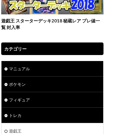
遊戯王 スターターデッキ2018 秘蔵レア プレ値一
覧 封入率
カテゴリー
マニュアル
ポケモン
フィギュア
トレカ
遊戯王