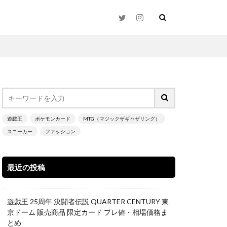
2021年下半期
遊戯王
ポケモンカード
MTG（マジックザギャザリング）
スニーカー
ファッション
N
25thシク
Time（時の波紋）
最近の投稿
zed Charmander
遊戯王 25周年 決闘者伝説 QUARTER CENTURY 東
京ドーム 販売商品 限定カード プレ値・相場価格ま
とめ
ay