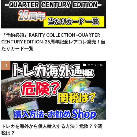
23横浜
ウ
ラーの翼神竜
『予約必須』RARITY COLLECTION -QUARTER
マット
ルアー
CENTURY EDITION-25周年記念レアコレ発売！当
一覧
三幻神
たりカード一覧
四葉
カード
マニュアル
全員サービス
約情報
旧枠
情報
最新情報
海外版
第二弾
トレカを海外から個人輸入する方法！危険？？関
売
転売価格
税は？