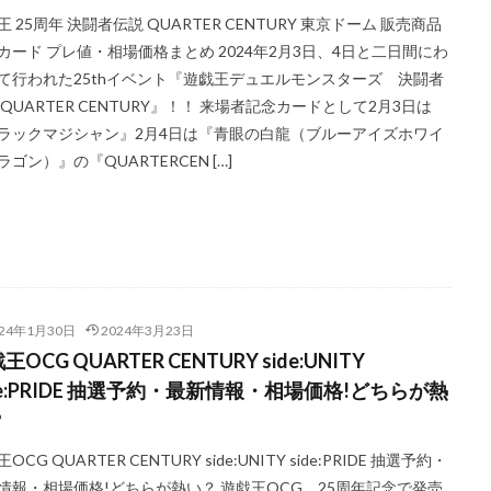
王 25周年 決闘者伝説 QUARTER CENTURY 東京ドーム 販売商品
エルセット
figma
Ghosts From the Past
Ghosts From The Past:The 2
カード プレ値・相場価格まとめ 2024年2月3日、4日と二日間にわ
イニー
HISTORY ARCHIVE COLLECTION
HYPEBEAST
jeweled lotus
て行われた25thイベント『遊戯王デュエルモンスターズ 決闘者
ION STORE
kantostarter
Legendary Collection 25th Anniversary Edition
 QUARTER CENTURY』！！ 来場者記念カードとして2月3日は
TERS PACK
magi
Marnie Premium Tournament Collection
MTG
ラックマジシャン』2月4日は『青眼の白龍（ブルーアイズホワイ
ラゴン）』の『QUARTERCEN […]
LE -PIECE OF MEMORIES
NY限定
Obelisk the Tormentor
PERROTI
ND PACK
PHOTON HYPERNOVA
pokemon
Pokémon LEGENDS
LEMENTS
PRECIOUS COLLECTOR BOX
PREMIUM PACK 2023
OLLECTION
PSA
PSA10
QUARTER CENTURY デュエルセット ラ
ON -QUARTER CENTURY EDITION-
RestockX
SECRET SHINY BOX
SGC10
side:PRIDE
side:UNITY
Slifer the Sky Dragon
SPECIA
024年1月30日
2024年3月23日
王OCG QUARTER CENTURY side:UNITY
 DILATION
TOKYO DOME GREEN Ver.
VMAXクライマックス
VS
de:PRIDE 抽選予約・最新情報・相場価格!どちらが熱
WORLD PREMIERE PACK 2021
YU NAGABA
YU NAGABA×イーブ
？
ioh
ZHEN.
かぐや様は告らせたい
まぎ
まとめ
アジア
ィフェンダーズ
アルセウスV
アーカイブエディション
イラスト違
OCG QUARTER CENTURY side:UNITY side:PRIDE 抽選予約・
情報・相場価格!どちらが熱い？ 遊戯王OCG 25周年記念で発売
イーブイヒーローズ
ウィッチクラフト
ウマ娘
ウマ娘 プリ