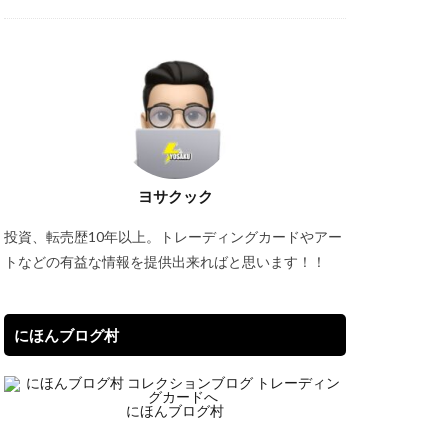
スリーブ
オーバーラッシュレア
コラボ商品
サーチ済み
ヨサクック
トシャイニーボックス
投資、転売歴10年以上。トレーディングカードやアー
トなどの有益な情報を提供出来ればと思います！！
クエックス抽選
タイムゲイザー
にほんブログ村
デュエマ
にほんブログ村
カ投資