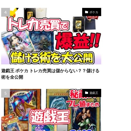
ラッシュデュエル
限定10
ポケカ
高額カード
妖
遊戯王 ポケカ トレカ売買は儲からない？？儲ける
術を全公開
遊戯王