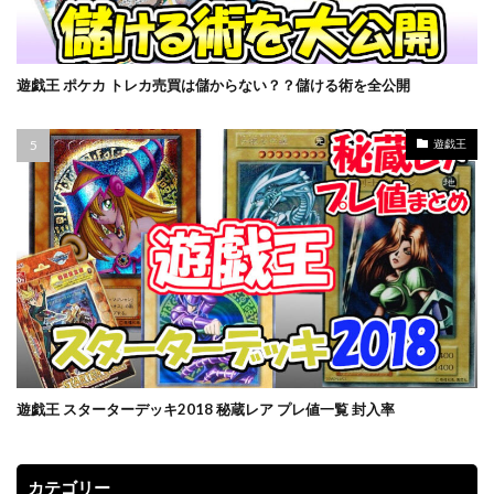
遊戯王 ポケカ トレカ売買は儲からない？？儲ける術を全公開
遊戯王
遊戯王 スターターデッキ2018 秘蔵レア プレ値一覧 封入率
カテゴリー