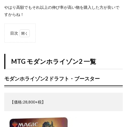
やはり高額でもそれ以上の伸び率が高い物を購入した方が良いで
Legendary Collection 25th Anniversary Edition
すからね！
LEGENDARY MONSTERS PACK
magi
Marnie Premium Tournament Collection
MTG
NIKE
No. COMPLETE FILE -PIECE OF MEMORIES
目次
1
NY限定
Obelisk the Tormentor
PERROTIN
MTG
PHARAONIC LEGEND PACK
PHOTON HYPERNOVA
モダ
ンホ
pokemon
Pokémon LEGENDS アルセウス
MTG モダンホライゾン2 一覧
ライ
ゾン
POWER OF THE ELEMENTS
2 一
PRECIOUS COLLECTOR BOX
PREMIUM PACK 2023
覧
モダンホライゾン2 ドラフト・ブースター
PRISMATIC ART COLLECTION
PSA
PSA10
1.1
モダ
QUARTER CENTURY デュエルセット ラーの翼神竜
ンホ
RARITY COLLECTION -QUARTER CENTURY EDITION-
ライ
【価格:28,800+税】
ゾン2
RestockX
SECRET SHINY BOX
ドラ
フ
SECRET UTILITY BOX
SELECTION 5
SGC10
ト・
side:PRIDE
side:UNITY
Slifer the Sky Dragon
ブー