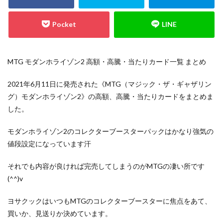
700本限定
A Ripple in Time（時の波紋）
ANIMATION CHRONICLE 2021
ANIMATION CHRONICLE 2022
ART WORKS MONSTERS
BATTLE OF CHAOS
BE@RBRICK
MTG モダンホライゾン2 高額・高騰・当たりカード一覧 まとめ
BURST OF DESTINY
Charizard Card
2021年6月11日に発売された《MTG（マジック・ザ・ギャザリン
Crystalized Charmander
CRYSTALIZED SQUIRTLE
グ）モダンホライゾン2》の高額、高騰・当たりカードをまとめま
CYBERSTORM ACCESS
daniel arsham
した。
DARKWING BLAST
DAWN OF MAJESTY
モダンホライゾン2のコレクターブースターパックはかなり強気の
DIMENSION FORCE
DUELIST NEXUS
DUNK
値段設定になっています汗
DVD
ebay
Evil★Twin デュエルセット
figma
Ghosts From the Past
それでも内容が良ければ完売してしまうのがMTGの凄い所です
Ghosts From The Past:The 2nd Haunting
(^^)v
GXウルトラシャイニー
HISTORY ARCHIVE COLLECTION
ヨサクックはいつもMTGのコレクターブースターに焦点をあて、
HYPEBEAST
jeweled lotus
買いか、見送りか決めています。
KAIBA CORPORATION STORE
kantostarter