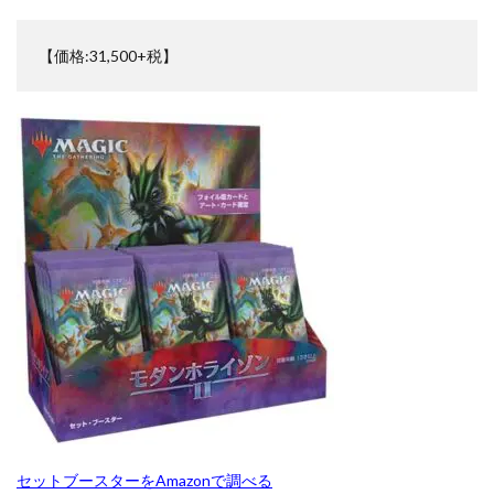
2
オリパ販売
オーバーラッシュレア
カイオーガ
MTG
【価格:31,500+税】
カオス・ソルジャー
カナザワオープン記念
モダ
ンホ
カミツレ
カメックス
カントースターター
ライ
キバナ
クレイバースト
コトブキヤ
ゾン
2 高
コラボウォッチ
コラボ商品
コラボ記念カード
額カ
ード
コレクターブースター
コンセプトパック
一覧
コンプリートファイル
ゴースツフロムザパスト
2.1
ゴーストレア
サイトウ
サイバーストーム アクセス
【旧枠】
否定の力
サーチ済み
ザシアン
ザマゼンタ
foil【プレ
シャイニースターV
シャイニートレジャーex
値:35,000
円】
シークレットシャイニーボックス
シール
2.2
ジャンボカードコレクション
【旧枠】
最高工匠
スカーレット&バイオレット
スカーレットex
卿 ウルザ
スクラッチチャレンジ
スターターデッキ2018
foil【プレ
セットブースターをAmazonで調べる
値:28,000