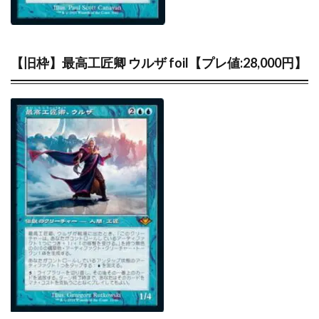
ポケモン切手BOX
マジックザギャザリング
マリィ
ミステリーボックス
ミュウ
モダンホライゾン2
ライトニングオーバードライブ
ラグ
【旧枠】最高工匠卿 ウルザ foil【プレ値:28,000円】
ラッシュデュエル
ラッシュデュエル オーバーラッシュパック
ラティアス
ラプラス
ランキング一覧
ラーの翼神竜
リザードン
リザードン1ed
リザードン ポスター
リーバイス
リーリエプレイマット
ルアー
ルギア
ルリナ
レアコレ
レイジングサーフ
ヴァイスシュヴァルツ
一花
一覧
三幻神
三玖
予約必須
二乃
五等分の花嫁
初回限定版
受注生産
古代の咆哮
四葉
女の子
女キャラ
宝石の睡蓮
封入カード
年末BOX
強欲な壺
当たりカード
当たりカードまとめ
当たりカード一覧