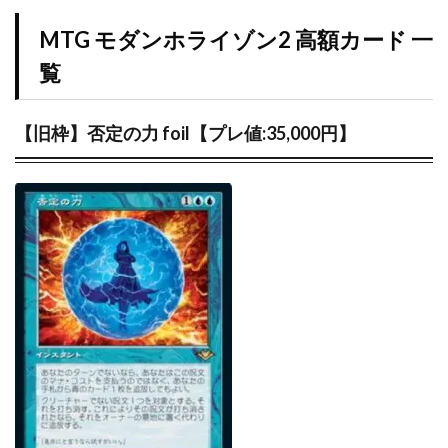
プリズマティックシークレットレアGETキャンペーン
MTG モダンホライゾン2 高額カード 一
プレミアムトレーナーボックス VSTAR
プレミアムトレーナーボックス ソード＆シールド
覧
プレミアムトーナメントコレクション
プレミアムパック2022
プレミアムフレーム切手セット
【旧枠】否定の力 foil【プレ値:35,000円】
プレ値
プレ値ランキング
プロモカード
ベアブリック
ホログラム座標
ボイスロイド
ボーナスシート
ポケカ
ポケカスペシャルBOX一覧
ポケマス
ポケモン
ポケモンGO
ポケモンカード
ポケモンカード151
ポケモンカードゲーム Classic
ポケモンセンター20周年
ポケモンセンター25周年
ポケモンセンターオンライン
ポケモンデー記念
ポケモンフィッシング
ポケモンマスターズ EX
ポケモンワールドチャンピオンシップス 2023横浜