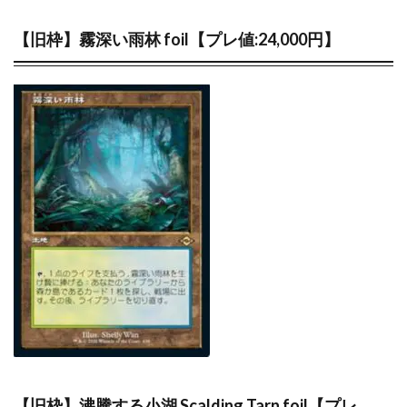
当たりランキング
当たるカード
応募者全員サービス
応募者全員大サービス
抽選
【旧枠】霧深い雨林 foil【プレ値:24,000円】
抽選販売
摩天パーフェクト
数量限定
新作予約情報
旧枠
早期購入特典
時のらせんリマスター
最強バトルロイヤル
最新パック
最新予約情報
最新情報
未来の一閃
未開封BOX
東京ドーム
死者蘇生
決闘者伝説 QUARTER CENTURY
海外版
海外通販マニュアル
海馬コーポレーションストア
海馬セット
深淵のデュエリスト編
発売スケジュール
発売一週間後
相場価格
真紅眼の黒竜
福袋
秘蔵レア
第二弾
蒼空ストリーム
複製原画
見返り美人
買取価格
超速のラッシュロード
転売
転売価格
遊戯王
【旧枠】沸騰する小湖 Scalding Tarn foil【プレ