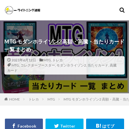
遊戯王
ポケモンカード
MTG（マジックザギャザリング）
スニーカー
ファッション
MTG モダンホライゾン2 高額・高騰・当たりカード
カテゴリー
一覧 まとめ
2021年6月12日
MTG
,
トレカ
MTG
,
コレクターブースター
,
モダンホライゾン2
,
当たりカード
,
高騰
タグ
カード
000個
1ヵ月後の価格推移
1週間後のプレ値
2020～2021年
2020～2021年版
2021年下半期
20thシク
20thシークレット
20周年記念
25th
HOME
トレカ
MTG
MTG モダンホライゾン2 高額・高騰・当
25th ANNIVERSARY COLLECTION
25th ANNIVERSARY COLLECTION スペシャルセット
25th ANNIVERSARY ULTIMATE KAIBA SET
25thシク
25thシークレット
25周年
25周年記念
5つ目