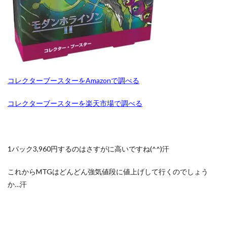
バブル崩壊
バースト・オブ・デスティニー
値:13,000
円】
パラダイムトリガー
パワプロ
3
パワーオブジエレメンツ
ヒスコレ
【ま
ヒストリー アーカイブ コレクション
ヒトカゲ
と
め】
ビックリマン
ビッグタオル
ピカチュウ
購入
する
ピカチュウ プロモ
ピカピカボックス2022
コレクターブースターをAmazonで調べる
なら
フィギュア
フォトンハイパーノヴァ
コレ
コレクターブースターを楽天市場で調べる
クタ
フュージョンアーツ
ブラックマジシャン
ーブ
ース
ブラックロータス
ブラック・マジシャン
ター
ブラック・マジシャン スペシャルカード（ステンレス製）
BOX
1パック3,960円するのはさすがに高いですね(^^)汗
がオ
ブラック・マジシャン・ガール
ブルシク
スス
メ
ブースターパック
プリシク
プリズマ
これからMTGはどんどん強気値段に値上げして行くのでしょう
か…汗
プリズマティックアートコレクション
プリズマティックシークレット
プリズマティックシークレットGETキャンペーン