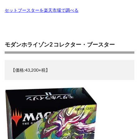
スターバース
ストックX
ストックエックス抽選
円】
ストリクスヘイヴン:魔法学院
スニーカー投資
セットブースターを楽天市場で調べる
2.3
スノーハザード
スペシャルBOX
【旧枠】
霧深い雨
スペシャルデッキセット
スペースジャグラー
林
foil【プレ
スリーブ
セイコー
ゼニガメ
タイムゲイザー
値:24,000
モダンホライゾン2 コレクター・ブースター
ダニエルアーシャム
ダンデ
円】
ダークウィング ブラスト
ディメンション・フォース
2.4
【旧枠】
デュエマ
デュエリストパック
デュエルディスク
沸騰する
【価格:43,200+税】
デュエルフィールド
デュエル・マスターズ
小湖
Scalding
トリプレットビート
トレカ保管方法
トレカ売買
Tarn
foil【プレ
トレカ専用フリマサイト
トレカ投資
値:16,000
トレカ海外通販
トレーナーカードコレクション
円】
ナイキ
ナンジャモ
ナンジャモセット
2.5
【旧枠】
ハイクラスパック
ハイプビースト
バイオレットex
新緑の地
下墓地
バトルオブカオス
バブル
バブル再来
foil【プレ