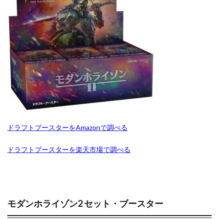
スタ
SPECIAL RED Ver.
StockX
TIME DILATION
ー
TOKYO DOME GREEN Ver.
VMAXクライマックス
1.2
VSTARユニバース
Vジャンプ7月号
モダ
ンホ
WORLD PREMIERE PACK 2021
YU NAGABA
ライ
ゾン2
YU NAGABA×イーブイズ スペシャルBOX
yu-gi-oh
セッ
yugioh
ZHEN.
かぐや様は告らせたい
まぎ
ト・
ブー
まとめ
アジア限定
スタ
ー
アメイジング・ディフェンダーズ
アルセウスV
ドラフトブースターをAmazonで調べる
1.3
アーカイブエディション
イラスト違い
モダ
イーブイズセット
イーブイヒーローズ
ンホ
ドラフトブースターを楽天市場で調べる
ライ
ウィッチクラフト
ウマ娘
ゾン2
コレ
ウマ娘 プリティーダービー
ウルトラシャイニー
クタ
ウルトラレア SPECIAL ILLUST Ver.
オシリスの天空竜
ー・
ブー
モダンホライゾン2 セット・ブースター
オススメスリーブ
オススメ未開封BOX
スタ
ー
オススメ遊戯王カード
オベリスクの巨神兵