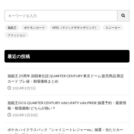
遊戯王
ポケモンカード
MTG（マジックザギャザリング）
スニーカー
ファッション
最近の投稿
遊戯王 25周年 決闘者伝説 QUARTER CENTURY 東京ドーム 販売商品 限定
カード プレ値・相場価格まとめ
2024年2月5日
遊戯王OCG QUARTER CENTURY side:UNITY side:PRIDE 抽選予約・最新情
報・相場価格!どちらが熱い？
2024年1月30日
ポケカ ハイクラスパック『シャイニートレジャーex』抽選・当たりカー