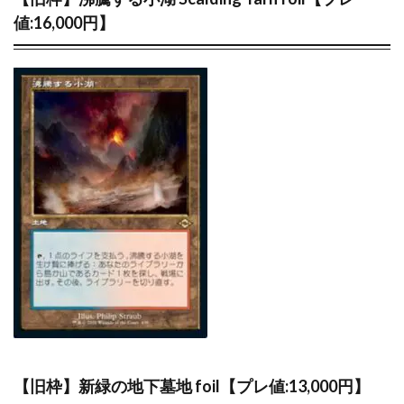
遊戯王デュエルモンスターズ ミレニアムシーンズ
値:16,000円】
遊戯王マンチョコ
遊戯王ラッシュデュエル
過去 COLLECTION PACK 一覧
過去一覧
過去比較
釣り
長場雄
閃刀姫
限定10
限定250枚
青眼の白龍
青眼の白龍 シークレットレア SPECIAL BLUE Ver.
高額な理由
高額カード
高額カードランキング
高額スリーブ
高額ランキング
高騰
高騰カード
魔妖
黒炎の支配者
２５周年
検索
【旧枠】新緑の地下墓地 foil【プレ値:13,000円】