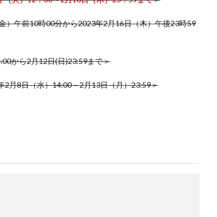
トレーナーカードコレクション
ナイキ
ナンジャモ
ナンジャモ
ハイプビースト
バイオレットex
バトルオブカオス
バブル
金）午前10時00分から2023年2月16日（木）午後23時59
バースト・オブ・デスティニー
パラダイムトリガー
パワプロ
パワ
ストリー アーカイブ コレクション
ヒトカゲ
ビックリマン
ビッグ
ピカチュウ プロモ
ピカピカボックス2022
フィギュア
フォトンハ
:00から2月12日(日)23:59まで＞
ツ
ブラックマジシャン
ブラックロータス
ブラック・マジシャン
2月8日（水）14:00～2月13日（月）23:59＞
ャン スペシャルカード（ステンレス製）
ブラック・マジシャン・ガール
プリシク
プリズマ
プリズマティックアートコレクション
シークレット
プリズマティックシークレットGETキャンペーン
シークレットレアGETキャンペーン
プレミアムトレーナーボックス VSTAR
ト
ナーボックス ソード＆シールド
プレミアムトーナメントコレクション
ム切手セット
プレ値
プレ値ランキング
プロモカード
ベアブ
ボイスロイド
ボーナスシート
ポケカ
ポケカスペシャルBOX
ケモンGO
ポケモンカード
ポケモンカード151
ポケモンカードゲーム 
0周年
ポケモンセンター25周年
ポケモンセンターオンライン
ポ