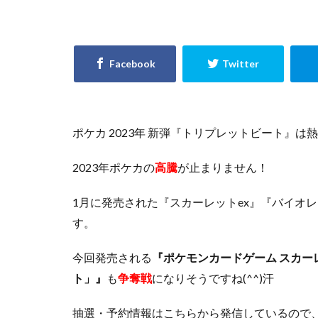
Evil★Twin デュ
GXウルトラシャ
KAIBA CORPORAT
LEGENDARY MONS
No. COMPLETE FI
PHARAONIC LEGE
ポケカ 2023年 新弾『トリプレットビート』
POWER OF THE E
2023年ポケカの
高騰
が止まりません！
PRISMATIC ART C
RARITY COLLECTI
1月に発売された『スカーレットex』『バイオレ
SELECTION 5
す。
StockX
TIME
Vジャンプ7月号
今回発売される
『ポケモンカードゲーム スカー
yu-gi-oh
yug
ト」』
も
争奪戦
になりそうですね(^^)汗
アメイジング・デ
抽選・予約情報はこちらから発信しているので
イーブイズセット