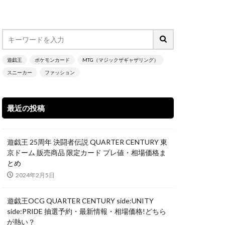
nd Haunting
NIKE
遊戯王
ポケモンカード
MTG（マジックザギャザリング）
スニーカー
ファッション
N
 アルセウス
最近の投稿
ーの翼神竜
SECRET UTILITY BOX
遊戯王 25周年 決闘者伝説 QUARTER CENTURY 東
L RED Ver.
京ドーム 販売商品 限定カード プレ値・相場価格ま
とめ
TARユニバース
2024年2月5日
イズ スペシャルBOX
限定
遊戯王OCG QUARTER CENTURY side:UNITY
い
side:PRIDE 抽選予約・最新情報・相場価格!どちら
が熱い？
ティーダービー