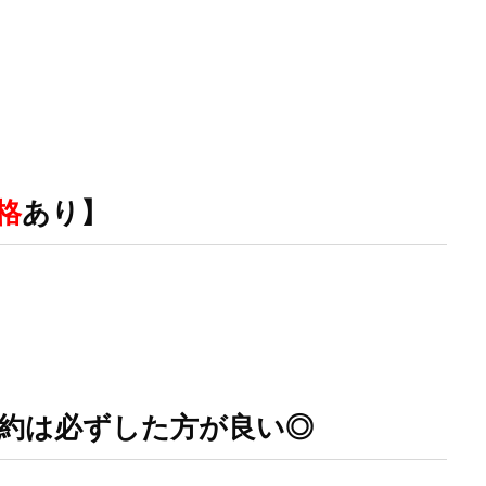
王デュエルモンスターズ ミレニアムシーンズ
遊戯王マンチョコ
遊戯王
 PACK 一覧
過去一覧
過去比較
釣り
長場雄
閃刀姫
青眼の白龍
青眼の白龍 シークレットレア SPECIAL BLUE Ver.
高額な理由
ング
高額スリーブ
高額ランキング
高騰
高騰カード
魔
２５周年
検索
格
あり】
約は必ずした方が良い◎