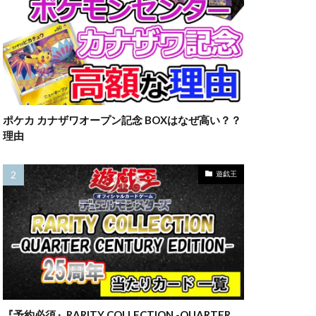
23横浜
ウ
ラーの翼神竜
マット
ルアー
一覧
三幻神
ポケカ カナザワオープン記念 BOXはなぜ高い？？
四葉
理由
カード
全員サービス
遊戯王
約情報
旧枠
情報
最新情報
海外版
第二弾
売
転売価格
『予約必須』RARITY COLLECTION -QUARTER