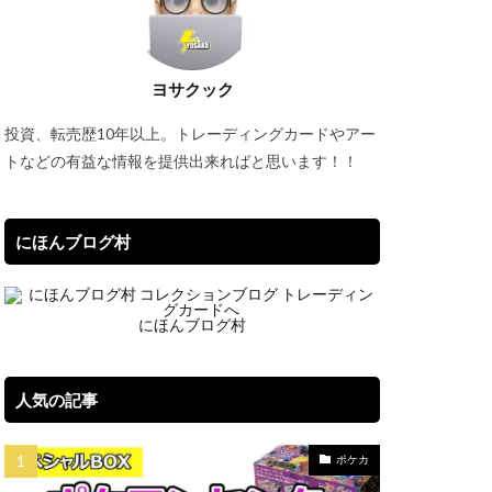
セット
バブル再来
ーオブジエレメンツ
ヨサクック
タオル
投資、転売歴10年以上。トレーディングカードやアー
イパーノヴァ
トなどの有益な情報を提供出来ればと思います！！
ブルシク
にほんブログ村
にほんブログ村
プレミアムパック2022
リック
一覧
ポケマス
人気の記事
Classic
ポケカ
ケモンデー記念