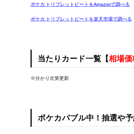
遊戯王
遊戯
ポケカ トリプレットビートをAmazonで調べる
過去 COLLECTION
ポケカ トリプレットビートを楽天市場で調べる
限定250枚
高額カードランキ
黒炎の支配者
当たりカード一覧【
相場価
※分かり次第更新
ポケカバブル中！抽選や予