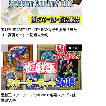
遊戯王 SECRET UTILITY BOXは予約必須？当た
り・高騰カード一覧 過去比較
遊戯王
遊戯王 スターターデッキ2018 秘蔵レア プレ値一
覧 封入率