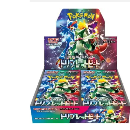
ポケモンフィッシ
良い
◎
ポケモン切手BOX
モダンホライゾン
ラッシュデュエル
リザードン
ルギア
ルリ
三玖
予約必
女の子
女キ
当たりカードまと
応募者全員大サー
早期購入特典
未来の一閃
海外通販マニュア
発売スケジュール
蒼空ストリーム