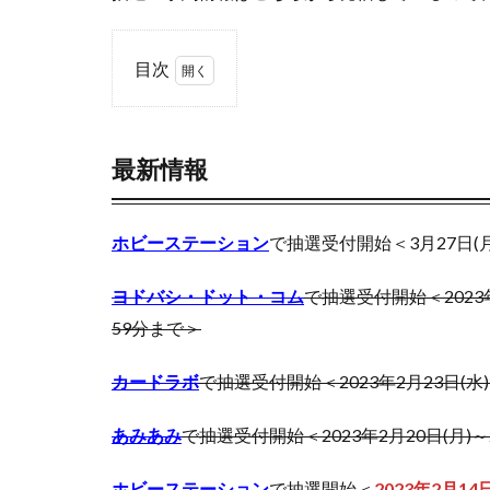
ウルトラシャイニ
オススメ未開封BO
目次
カイオーガ
0.1
カントースタータ
最新
情報
最新情報
コラボ記念カード
1
ゴースツフロムザ
ポ
ザシアン
ザ
ホビーステーション
で抽選受付開始＜3月27日(月)1
ケ
シール
ジャ
カ
ト
ヨドバシ・ドット・コム
で抽選受付開始＜2023
スクラッチチャレ
リ
59分まで＞
ストリクスヘイヴ
プ
レ
スペシャルデッキ
カードラボ
で抽選受付開始＜2023年2月23日(水)12:
ッ
ダニエルアーシャ
ト
デュエリストパッ
ビ
あみあみ
で抽選受付開始＜2023年2月20日(月)～2
ー
トリプレットビー
ト
ホビーステーション
で抽選開始＜
2023年2月1