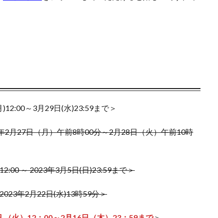
ー
ウルトラレア SPECIAL ILLUST Ver.
オシリスの天空竜
オススメ
X
オススメ遊戯王カード
オベリスクの巨神兵
オリパ販売
カオス・ソルジャー
カナザワオープン記念
カミツレ
カメックス
ー
キバナ
クレイバースト
コトブキヤ
コラボウォッチ
コレクターブースター
コンセプトパック
コンプリートファイル
パスト
ゴーストレア
サイトウ
サイバーストーム アクセス
マゼンタ
シャイニースターV
シャイニートレジャーex
シークレッ
2:00～3月29日(水)23:59まで＞
ンボカードコレクション
スカーレット&バイオレット
スカーレットex
年2月27日（月）午前8時00分～2月28日（火）午前10時
ンジ
スターターデッキ2018
スターバース
ストックX
ストッ
ン:魔法学院
スニーカー投資
スノーハザード
スペシャルBOX
セット
スペースジャグラー
スリーブ
セイコー
ゼニガメ
00 ～ 2023年3月5日(日)23:59まで＞
ム
ダンデ
ダークウィング ブラスト
ディメンション・フォース
ク
デュエルディスク
デュエルフィールド
デュエル・マスターズ
023年2月22日(水)13時59分＞
ト
トレカ保管方法
トレカ売買
トレカ専用フリマサイト
トレ
4日 （火）12：00～2月16日（木）23：59まで
＞