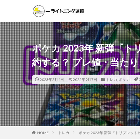
遊戯王
ポケモンカー
カテゴリー
ポケカ 2023年 新弾
約する？ プレ値・当た
タグ
000個
1ヵ
2023年2月4日
2025年9月7日
トレカ
,
ポケカ
20thシク
2
25th ANNIVER
25thシークレット
ANIMATION CHRO
BATTLE OF CHAO
CRYSTALIZED SQU
HOME
トレカ
ポケカ 2023年 新弾『トリプレッ
DAWN OF MAJEST