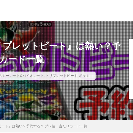
ド
MTG（マジックザギャザリング）
スニーカー
ファッション
『トリプレットビート』は熱い？予
りカード一覧
月後の価格推移
1週間後のプレ値
2020～2021年
2020～2021年版
スカーレット&バイオレット
,
トリプレットビート
,
ポケカ
0thシークレット
20周年記念
25th
25th ANNIVERSARY COLLECTIO
SARY COLLECTION スペシャルセット
25th ANNIVERSARY ULTIMATE KAIBA SET
25周年
25周年記念
5つ目
700本限定
A Ripple in 
NICLE 2021
ANIMATION CHRONICLE 2022
ART WORKS MONSTERS
S
BE@RBRICK
BURST OF DESTINY
Charizard Card
Crystali
IRTLE
CYBERSTORM ACCESS
daniel arsham
DARKWING BLAST
トビート』は熱い？予約する？ プレ値・当たりカード一覧
Y
DIMENSION FORCE
DUELIST NEXUS
DUNK
DVD
eb