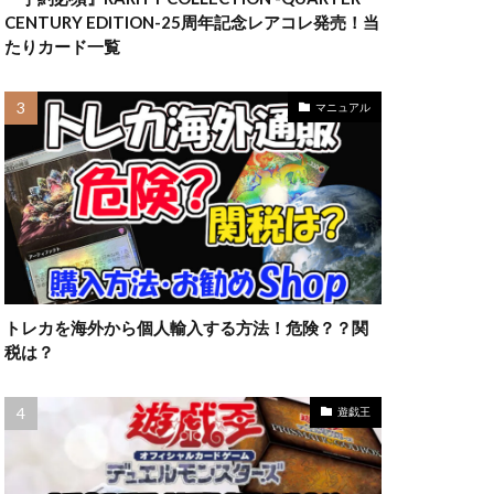
ラッシュデュエル
CENTURY EDITION-25周年記念レアコレ発売！当
限定10
たりカード一覧
高額カード
妖
マニュアル
トレカを海外から個人輸入する方法！危険？？関
税は？
遊戯王