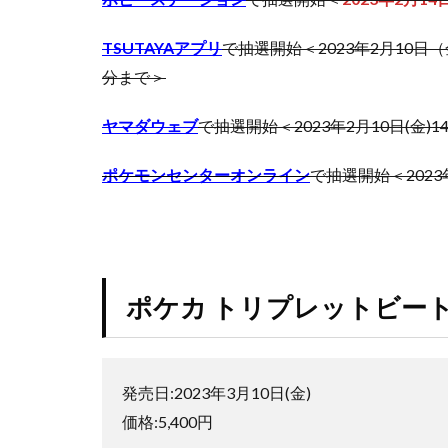
トレカ海外通販
2
ハイクラスパック
当た
TSUTAYAアプリ
で抽選開始＜2023年2月10日（
バブル崩壊
りカ
分まで＞
ード
ヒスコレ
ヒ
一覧
ピカチュウ
ヤマダウェブ
で抽選開始＜2023年2月10日(金)14
【相
場価
フュージョンアー
格あ
ポケモンセンターオンライン
で抽選開始＜2023年
ブラック・マジシ
り】
ブースターパック
3
プリズマティック
ポケ
カバ
プリズマティック
ブル
ポケカ トリプレットビー
プレミアムトレー
中！
プレミアムフレー
抽選
や予
ホログラム座標
約は
発売日:2023年3月10日(金)
ポケモン
ポ
必ず
した
価格:5,400円
ポケモンセンター2
方が