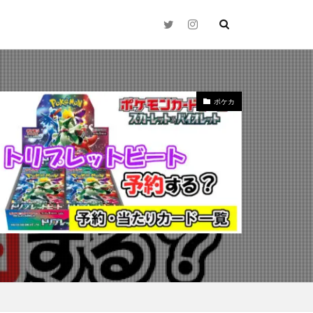
ポケカ
2021年下半期
N
25thシク
Time（時の波紋）
zed Charmander
ay