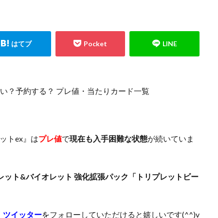
エルセット
figma
Ghosts From the Past
Ghosts From The Past:The 2
イニー
HISTORY ARCHIVE COLLECTION
HYPEBEAST
jeweled lotus
ION STORE
kantostarter
Legendary Collection 25th Anniversary Edition
TERS PACK
magi
Marnie Premium Tournament Collection
MTG
LE -PIECE OF MEMORIES
NY限定
Obelisk the Tormentor
PERROTI
ND PACK
PHOTON HYPERNOVA
pokemon
Pokémon LEGENDS
は熱い？予約する？ プレ値・当たりカード一覧
LEMENTS
PRECIOUS COLLECTOR BOX
PREMIUM PACK 2023
OLLECTION
PSA
PSA10
QUARTER CENTURY デュエルセット ラ
ON -QUARTER CENTURY EDITION-
RestockX
SECRET SHINY BOX
ットex』は
プレ値
で
現在も入手困難な状態
が続いていま
SGC10
side:PRIDE
side:UNITY
Slifer the Sky Dragon
SPECIA
 DILATION
TOKYO DOME GREEN Ver.
VMAXクライマックス
VS
WORLD PREMIERE PACK 2021
YU NAGABA
YU NAGABA×イーブ
レット&バイオレット 強化拡張パック「トリプレットビー
ioh
ZHEN.
かぐや様は告らせたい
まぎ
まとめ
アジア
ィフェンダーズ
アルセウスV
アーカイブエディション
イラスト違
、
ツイッター
を
フォローしていただけると嬉しいです(^^)v
イーブイヒーローズ
ウィッチクラフト
ウマ娘
ウマ娘 プリ