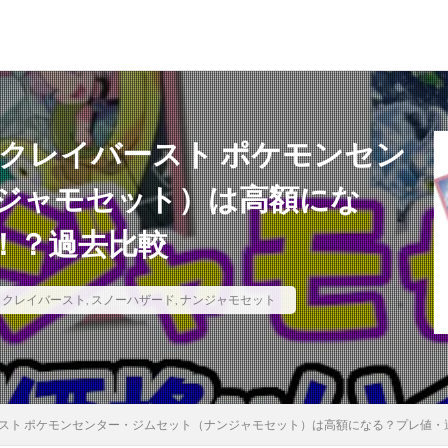
ド
MTG（マジックザギャザリング）
スニーカー
ファッション
＆クレイバースト ポケモンセン
ジャモセット）は高額にな
！？過去比較
月後の価格推移
1週間後のプレ値
2020～2021年
2020～2021年版
0thシークレット
20周年記念
25th
25th ANNIVERSARY COLLECTIO
SARY COLLECTION スペシャルセット
25th ANNIVERSARY ULTIMATE KAIBA SET
クレイバースト
,
スノーハザード
,
ナンジャモセット
25周年
25周年記念
5つ目
700本限定
A Ripple in 
NICLE 2021
ANIMATION CHRONICLE 2022
ART WORKS MONSTERS
S
BE@RBRICK
BURST OF DESTINY
Charizard Card
Crystali
IRTLE
CYBERSTORM ACCESS
daniel arsham
DARKWING BLAST
ースト ポケモンセンター・ジムセット（ナンジャモセット）は高額になる？プレ値・
Y
DIMENSION FORCE
DUELIST NEXUS
DUNK
DVD
eb