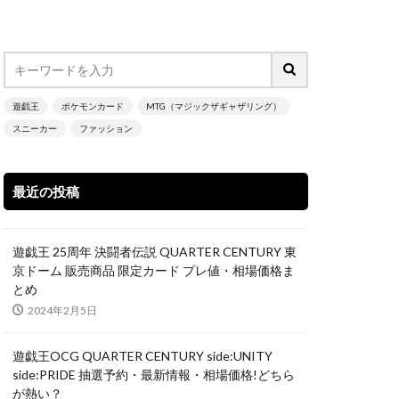
nd Haunting
NIKE
遊戯王
ポケモンカード
MTG（マジックザギャザリング）
スニーカー
ファッション
N
 アルセウス
最近の投稿
ーの翼神竜
SECRET UTILITY BOX
遊戯王 25周年 決闘者伝説 QUARTER CENTURY 東
L RED Ver.
京ドーム 販売商品 限定カード プレ値・相場価格ま
とめ
TARユニバース
2024年2月5日
イズ スペシャルBOX
限定
遊戯王OCG QUARTER CENTURY side:UNITY
い
side:PRIDE 抽選予約・最新情報・相場価格!どちら
が熱い？
ティーダービー