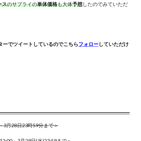
ース
のサプライの
単体価格
も大体
予想
したのでみていただ
ー
ウルトラレア SPECIAL ILLUST Ver.
オシリスの天空竜
オススメ
X
オススメ遊戯王カード
オベリスクの巨神兵
オリパ販売
カオス・ソルジャー
カナザワオープン記念
カミツレ
カメックス
ー
キバナ
クレイバースト
コトブキヤ
コラボウォッチ
ターでツイートしているのでこちら
フォロー
していただけ
コレクターブースター
コンセプトパック
コンプリートファイル
パスト
ゴーストレア
サイトウ
サイバーストーム アクセス
マゼンタ
シャイニースターV
シャイニートレジャーex
シークレッ
ンボカードコレクション
スカーレット&バイオレット
スカーレットex
ンジ
スターターデッキ2018
スターバース
ストックX
ストッ
ン:魔法学院
スニーカー投資
スノーハザード
スペシャルBOX
セット
スペースジャグラー
スリーブ
セイコー
ゼニガメ
ム
ダンデ
ダークウィング ブラスト
ディメンション・フォース
ク
デュエルディスク
デュエルフィールド
デュエル・マスターズ
3月28日23時59分まで＞
ト
トレカ保管方法
トレカ売買
トレカ専用フリマサイト
トレ
:00～3月29日(水)23:59まで＞