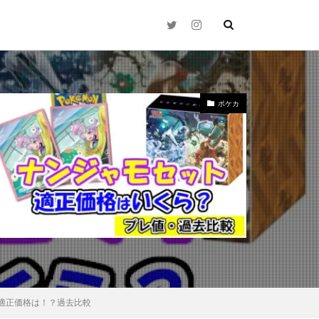
ポケカ
2021年下半期
N
25thシク
Time（時の波紋）
zed Charmander
適正価格は！？過去比較
ay