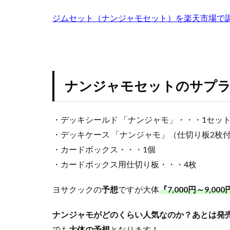
遊戯王
遊戯
のラ
ンス
ジムセット（ナンジャモセット）を楽天市場で
過去 COLLECTION
＆漆
限定250枚
黒の
ガイ
高額カードランキ
スト
黒炎の支配者
セッ
ト
ナンジャモセットのサプラ
3.2
双璧
・デッキシールド 「ナンジャモ」・・・1セット
のフ
ァイ
・デッキケース 「ナンジャモ」（仕切り板2枚
ター
・カードボックス・・・1個
クラ
ラ＆
・カードボックス用仕切り板・・・4枚
セイ
ボリ
ヨサクックの
予想
ですが大体
『7,000円～9,00
ーセ
ット
ナンジャモがどのくらい人気なのか？あとは発
3.3
でも
大体の予想
となります！