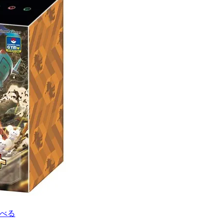
ング
ポケモンマスターズ EX
ポケモンワールドチャンピオンシップス 20
マジックザギャザリング
マリィ
ミステリーボックス
ミュ
2
ライトニングオーバードライブ
ラグ
ラッシュデュエル
 オーバーラッシュパック
ラティアス
ラプラス
ランキング一覧
リザードン1ed
リザードン ポスター
リーバイス
リーリエプレイ
ナ
レアコレ
レイジングサーフ
ヴァイスシュヴァルツ
一花
須
二乃
五等分の花嫁
初回限定版
受注生産
古代の咆哮
ャラ
宝石の睡蓮
封入カード
年末BOX
強欲な壺
当たり
め
当たりカード一覧
当たりランキング
当たるカード
応募者
ビス
抽選
抽選販売
摩天パーフェクト
数量限定
新作予
時のらせんリマスター
最強バトルロイヤル
最新パック
最新予約
未開封BOX
東京ドーム
死者蘇生
決闘者伝説 QUARTER CENTURY
ル
海馬コーポレーションストア
海馬セット
深淵のデュエリスト編
発売一週間後
相場価格
真紅眼の黒竜
福袋
秘蔵レア
複製原画
見返り美人
買取価格
超速のラッシュロード
転
調べる