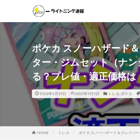
遊戯王
ポケモンカー
カテゴリー
ポケカ スノーハザード
ター・ジムセット（ナン
タグ
る？プレ値・適正価格は
000個
1ヵ
20thシク
2
25th ANNIVER
2023年3月19日
2025年9月7日
トレカ
,
ポケカ
25thシークレット
ANIMATION CHRO
BATTLE OF CHAO
CRYSTALIZED SQU
HOME
トレカ
ポケカ スノーハザード＆クレイバ
DAWN OF MAJEST