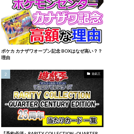
23横浜
ウ
ラーの翼神竜
マット
ルアー
一覧
三幻神
ポケカ カナザワオープン記念 BOXはなぜ高い？？
四葉
理由
カード
全員サービス
遊戯王
約情報
旧枠
情報
最新情報
海外版
第二弾
売
転売価格
『予約必須』RARITY COLLECTION -QUARTER