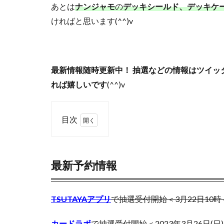
あとは
ナンジャモ
の
デッキシールド、デッキケ
ウルトラシャイニ
ければと思います(^^)v
オススメ未開封BO
カイオーガ
カントースタータ
最新情報随時更新中！ 抽選などの情報はツイッ
コラボ記念カード
れば嬉しいです
(^^)v
ゴースツフロムザ
ザシアン
ザ
目次
シール
ジャ
スクラッチチャレ
0.1
ストリクスヘイヴ
最新
予約
最新予約情報
スペシャルデッキ
情報
ダニエルアーシャ
1
デュエリストパッ
TSUTAYAアプリ
で抽選受付開始＜3月22日10時～
ポケ
トリプレットビー
モン
セン
カードラボ
で抽選受付開始＜2023年3月26日(日)12