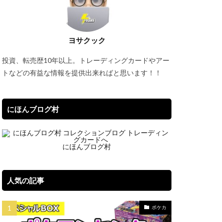
セット
バブル再来
ーオブジエレメンツ
ヨサクック
タオル
投資、転売歴10年以上。トレーディングカードやアー
イパーノヴァ
トなどの有益な情報を提供出来ればと思います！！
ブルシク
にほんブログ村
にほんブログ村
プレミアムパック2022
リック
一覧
ポケマス
人気の記事
Classic
ポケカ
ケモンデー記念