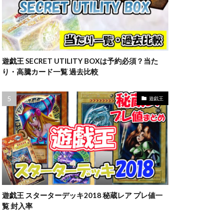
遊戯王 SECRET UTILITY BOXは予約必須？当た
り・高騰カード一覧 過去比較
遊戯王
遊戯王 スターターデッキ2018 秘蔵レア プレ値一
覧 封入率