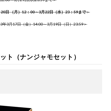
トレーナーカードコレクション
ナイキ
ナンジャモ
ナンジャモ
ハイプビースト
バイオレットex
バトルオブカオス
バブル
月20日 （月）12：00～3月22日（水）23：59まで
＞
バースト・オブ・デスティニー
パラダイムトリガー
パワプロ
パワ
ストリー アーカイブ コレクション
ヒトカゲ
ビックリマン
ビッグ
年3月17日（金）14:00～3月19日（日）23:59＞
ピカチュウ プロモ
ピカピカボックス2022
フィギュア
フォトンハ
ツ
ブラックマジシャン
ブラックロータス
ブラック・マジシャン
ャン スペシャルカード（ステンレス製）
ブラック・マジシャン・ガール
プリシク
プリズマ
プリズマティックアートコレクション
ット（ナンジャモセット）
シークレット
プリズマティックシークレットGETキャンペーン
シークレットレアGETキャンペーン
プレミアムトレーナーボックス VSTAR
ナーボックス ソード＆シールド
プレミアムトーナメントコレクション
ム切手セット
プレ値
プレ値ランキング
プロモカード
ベアブ
ボイスロイド
ボーナスシート
ポケカ
ポケカスペシャルBOX
ケモンGO
ポケモンカード
ポケモンカード151
ポケモンカードゲーム 
0周年
ポケモンセンター25周年
ポケモンセンターオンライン
ポ