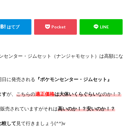
エルセット
figma
Ghosts From the Past
Ghosts From The Past:The 2
イニー
HISTORY ARCHIVE COLLECTION
HYPEBEAST
jeweled lotus
ION STORE
kantostarter
Legendary Collection 25th Anniversary Edition
TERS PACK
magi
Marnie Premium Tournament Collection
MTG
LE -PIECE OF MEMORIES
NY限定
Obelisk the Tormentor
PERROTI
ND PACK
PHOTON HYPERNOVA
pokemon
Pokémon LEGENDS
モンセンター・ジムセット（ナンジャモセット）は高額にな
LEMENTS
PRECIOUS COLLECTOR BOX
PREMIUM PACK 2023
OLLECTION
PSA
PSA10
QUARTER CENTURY デュエルセット ラ
同日に発売される
『ポケモンセンター・ジムセット』
ON -QUARTER CENTURY EDITION-
RestockX
SECRET SHINY BOX
SGC10
side:PRIDE
side:UNITY
Slifer the Sky Dragon
SPECIA
ます
が、
こちらの
適正価格
は大体いくらぐらい
なのか！？
 DILATION
TOKYO DOME GREEN Ver.
VMAXクライマックス
VS
WORLD PREMIERE PACK 2021
YU NAGABA
YU NAGABA×イーブ
で販売されていますがそれは
高いのか！？安いのか！？
ioh
ZHEN.
かぐや様は告らせたい
まぎ
まとめ
アジア
比較して
見て行きましょう(^^)v
ィフェンダーズ
アルセウスV
アーカイブエディション
イラスト違
イーブイヒーローズ
ウィッチクラフト
ウマ娘
ウマ娘 プリ