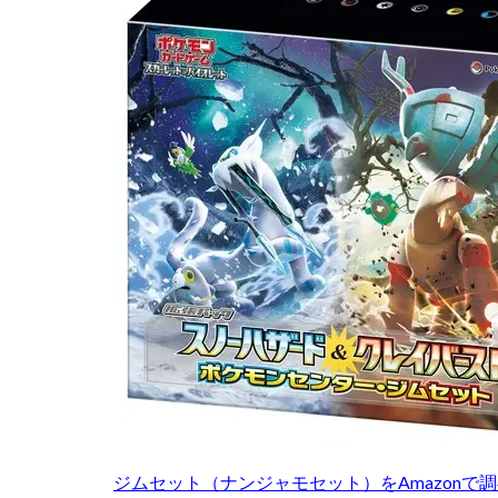
サ
ポケモンフィッシ
プ
ポケモン切手BOX
ラ
モダンホライゾン
イ
価
ラッシュデュエル
格
リザードン
予
想
ルギア
ルリ
三玖
予約必
3
過去
女の子
女キ
ジム
当たりカードまと
セッ
ト
応募者全員大サー
一覧
早期購入特典
【相
未来の一閃
場価
格あ
海外通販マニュア
り】
発売スケジュール
3.1
蒼空ストリーム
ジムセット（ナンジャモセット）をAmazonで
白銀