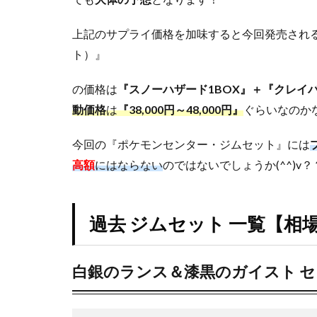
伝説
の鼓
上記のサプライ価格を加味すると今回発売され
動
ポケ
ト）』
モン
カー
の価格は
『スノーハザード1BOX』＋『クレイバ
ドジ
動価格
は
『38,000円～48,000円』
ぐらいなのか
ムセ
ット
今回の『ポケモンセンター・ジムセット』には
4
高額
にはならない
のではないでしょうか(^^)v？
【結
論】
ナン
ジャ
過去 ジムセット 一覧【相
モセ
ット
はあ
白銀のランス＆漆黒のガイスト 
まり
高額
で購
入す