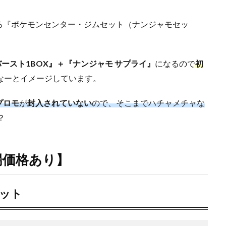
る『ポケモンセンター・ジムセット（ナンジャモセッ
ースト1BOX』＋『ナンジャモ サプライ』
になるので
初
なーとイメージしています。
プロモ
が
封入されていない
ので、そこまでハチャメチャな
？
場価格あり】
セット