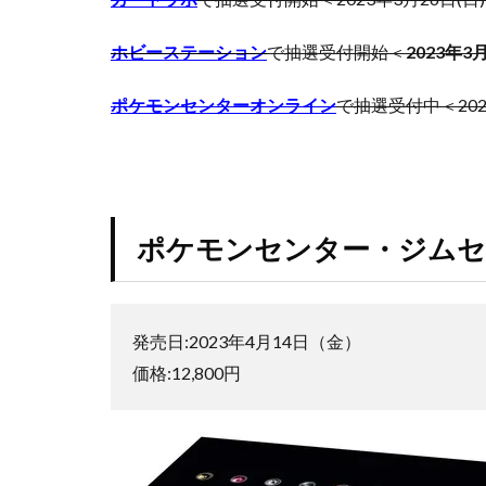
トレカ海外通販
タ
ハイクラスパック
ー・
ホビーステーション
で抽選受付開始＜
2023年3
ジム
バブル崩壊
セッ
ヒスコレ
ヒ
ポケモンセンターオンライン
で抽選受付中＜2023
ト
（ナ
ピカチュウ
ンジ
フュージョンアー
ャモ
ブラック・マジシ
セッ
ト）
ブースターパック
ポケモンセンター・ジムセ
2
プリズマティック
ナ
プリズマティック
ン
プレミアムトレー
ジ
発売日:2023年4月14日（金）
ャ
プレミアムフレー
価格:12,800円
モ
ホログラム座標
セ
ッ
ポケモン
ポ
ト
ポケモンセンター2
の