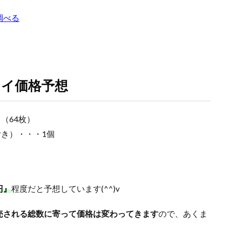
王デュエルモンスターズ ミレニアムシーンズ
遊戯王マンチョコ
遊戯王
調べる
 PACK 一覧
過去一覧
過去比較
釣り
長場雄
閃刀姫
青眼の白龍
青眼の白龍 シークレットレア SPECIAL BLUE Ver.
高額な理由
ング
高額スリーブ
高額ランキング
高騰
高騰カード
魔
２５周年
イ価格予想
検索
（64枚）
付き）・・・1個
0円』
程度だと予想しています(^^)v
売される総数に寄って価格は変わってきます
ので、あくま