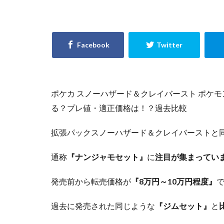
Evil★Twin デュ
GXウルトラシャ
KAIBA CORPORAT
LEGENDARY MONS
No. COMPLETE FI
PHARAONIC LEGE
ポケカ スノーハザード＆クレイバースト ポケ
POWER OF THE E
る？プレ値・適正価格は！？過去比較
PRISMATIC ART C
拡張パックスノーハザード＆クレイバーストと
RARITY COLLECTI
SELECTION 5
通称
『ナンジャモセット』
に
注目が集まってい
StockX
TIME
Vジャンプ7月号
発売前から転売価格が
『8万円～10万円程度』
yu-gi-oh
yug
過去に発売された同じような
『ジムセット』
と
アメイジング・デ
イーブイズセット