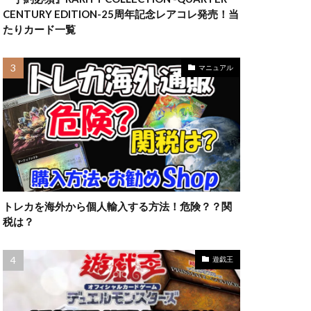
ラッシュデュエル
CENTURY EDITION-25周年記念レアコレ発売！当
限定10
たりカード一覧
高額カード
妖
マニュアル
トレカを海外から個人輸入する方法！危険？？関
税は？
遊戯王