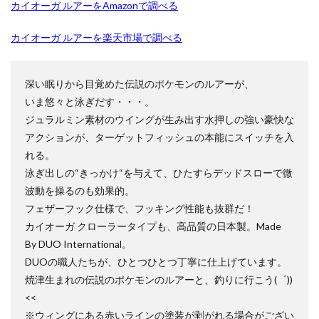
バブル崩壊
バースト・オブ・デスティニー
カイオーガ ルアーをAmazonで調べる
パラダイムトリガー
パワプロ
カイオーガ ルアーを楽天市場で調べる
パワーオブジエレメンツ
ヒスコレ
ヒストリー アーカイブ コレクション
ヒトカゲ
深い眠りから目覚めた伝説のポケモンのルアーが、
ビックリマン
ビッグタオル
ピカチュウ
いま悠々と泳ぎだす・・・。
ピカチュウ プロモ
ピカピカボックス2022
ジュラルミン素材のウイングが生み出す水押しの強い豪快な
フィギュア
フォトンハイパーノヴァ
アクションが、ターゲットフィッシュの本能にスイッチを入
フュージョンアーツ
ブラックマジシャン
れる。
泳ぎ出しの“きっかけ“を与えて、ひたすらデッドスローで微
ブラックロータス
ブラック・マジシャン
波動を操るのも効果的。
ブラック・マジシャン スペシャルカード（ステンレス製）
フェザーフック仕様で、フッキング性能も抜群だ！
ブラック・マジシャン・ガール
ブルシク
カイオーガ クローラータイプも、高品質の日本製。Made
ブースターパック
プリシク
プリズマ
By DUO International。
プリズマティックアートコレクション
DUOの職人たちが、ひとつひとつ丁寧に仕上げています。
焼津生まれの伝説のポケモンのルアーと、釣りに行こう(゜))
プリズマティックシークレット
<<
プリズマティックシークレットGETキャンペーン
※ウィングにある赤いラインの塗装が剥がれる場合がござい