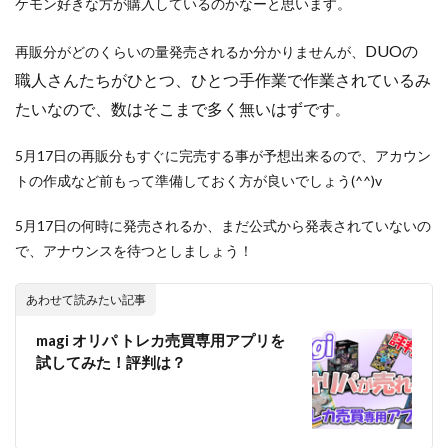
ケモン好きな方が購入しているのかなーと思います。
ポケモン切手BOX
マジックザギャザリング
マリィ
ミステリーボックス
ミュウ
モダンホライゾン2
DUOの
再販分がどのくらいの量発売されるか分かりませんが、
ライトニングオーバードライブ
ラグ
職人さんたちがひとつ、ひとつ手作業で作業されているみ
ラッシュデュエル
たいなので、数はそこまで多く無いはずです
。
ラッシュデュエル オーバーラッシュパック
ラティアス
5月17日の再販分もすぐに完売する事が予想出来るので、アカウン
ラプラス
ランキング一覧
ラーの翼神竜
トの作成など前もって準備しておく方が良いでしょう(^^)v
リザードン
リザードン1ed
リザードン ポスター
リーバイス
リーリエプレイマット
ルアー
5月17日の何時に発売されるか、まだ公式から発表されていないの
ルギア
ルリナ
レアコレ
レイジングサーフ
で、アナウンスを待つとしましょう！
ヴァイスシュヴァルツ
一花
一覧
三幻神
あわせて読みたい記事
三玖
予約必須
二乃
五等分の花嫁
初回限定版
受注生産
古代の咆哮
四葉
magi オリパ トレカ売買専用アプリを
試してみた！評判は？
女の子
女キャラ
宝石の睡蓮
封入カード
年末BOX
強欲な壺
当たりカード
当たりカードまとめ
当たりカード一覧