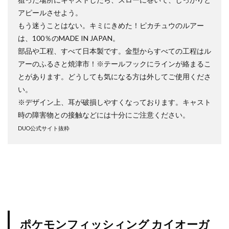
アピールさせよう。
オリパ販売
オーバーラッシュレア
カイオーガ
もう迷うことはない。キミにきめた！ピカチュウのルアー
カオス・ソルジャー
カナザワオープン記念
は、100％のMADE IN JAPAN。
カミツレ
カメックス
カントースターター
部品や工程、すべて日本製です。金型からすべての工程はル
キバナ
クレイバースト
コトブキヤ
アーのふるさと焼津市！※テールフックにラインが絡まるこ
とがあります。どうしても気になる方は外してご使用くださ
コラボウォッチ
コラボ商品
コラボ記念カード
い。
コレクターブースター
コンセプトパック
※デザイン上、耳が破損しやすくなっております。キャスト
コンプリートファイル
ゴースツフロムザパスト
時の障害物との接触などには十分にご注意ください。
ゴーストレア
サイトウ
サイバーストーム アクセス
DUO公式サイト抜粋
サーチ済み
ザシアン
ザマゼンタ
シャイニースターV
シャイニートレジャーex
シークレットシャイニーボックス
シール
ジャンボカードコレクション
スカーレット&バイオレット
スカーレットex
スクラッチチャレンジ
スターターデッキ2018
ポケモンフィッシィング カイオーガ