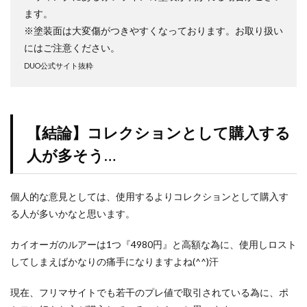
プリズマティックシークレットレアGETキャンペーン
ます。
プレミアムトレーナーボックス VSTAR
※塗装面は大変傷がつきやすくなっております。お取り扱い
プレミアムトレーナーボックス ソード＆シールド
にはご注意ください。
プレミアムトーナメントコレクション
DUO公式サイト抜粋
プレミアムパック2022
プレミアムフレーム切手セット
プレ値
プレ値ランキング
プロモカード
ベアブリック
ホログラム座標
ボイスロイド
【結論】コレクションとして購入する
ボーナスシート
ポケカ
ポケカスペシャルBOX一覧
人が多そう…
ポケマス
ポケモン
ポケモンGO
ポケモンカード
ポケモンカード151
個人的な意見としては、使用するよりコレクションとして購入す
ポケモンカードゲーム Classic
ポケモンセンター20周年
る人が多いかなと思います。
ポケモンセンター25周年
ポケモンセンターオンライン
カイオーガのルアーは1つ『4980円』と高額な為に、使用しロスト
ポケモンデー記念
ポケモンフィッシング
してしまえばかなりの痛手になりますよね(^^)汗
ポケモンマスターズ EX
ポケモンワールドチャンピオンシップス 2023横浜
現在、フリマサイトでも若干のプレ値で取引されている為に、ポ