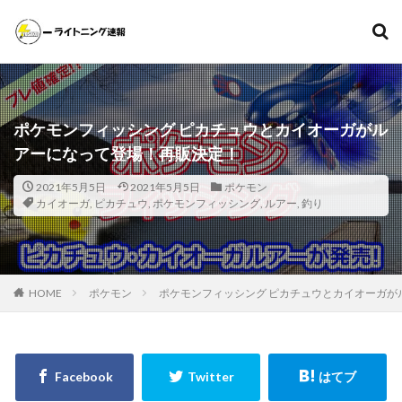
遊戯王
ポケモンカード
MTG（マジックザギャザリング）
スニーカー
ファッション
ポケモンフィッシング ピカチュウとカイオーガがル
カテゴリー
アーになって登場！再販決定！
2021年5月5日
2021年5月5日
ポケモン
カイオーガ
,
ピカチュウ
,
ポケモンフィッシング
,
ルアー
,
釣り
タグ
000個
1ヵ月後の価格推移
1週間後のプレ値
2020～2021年
2020～2021年版
2021年下半期
20thシク
20thシークレット
20周年記念
25th
HOME
ポケモン
ポケモンフィッシング ピカチュウとカイオーガが
25th ANNIVERSARY COLLECTION
25th ANNIVERSARY COLLECTION スペシャルセット
25th ANNIVERSARY ULTIMATE KAIBA SET
25thシク
25thシークレット
25周年
25周年記念
5つ目