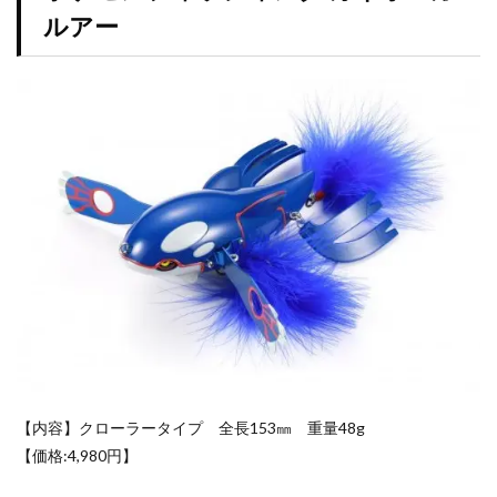
スターバース
ストックX
ストックエックス抽選
ルアー
ストリクスヘイヴン:魔法学院
スニーカー投資
スノーハザード
スペシャルBOX
スペシャルデッキセット
スペースジャグラー
スリーブ
セイコー
ゼニガメ
タイムゲイザー
ダニエルアーシャム
ダンデ
ダークウィング ブラスト
ディメンション・フォース
デュエマ
デュエリストパック
デュエルディスク
デュエルフィールド
デュエル・マスターズ
トリプレットビート
トレカ保管方法
トレカ売買
トレカ専用フリマサイト
トレカ投資
トレカ海外通販
トレーナーカードコレクション
ナイキ
ナンジャモ
ナンジャモセット
【内容】クローラータイプ 全長153㎜ 重量48g
ハイクラスパック
ハイプビースト
バイオレットex
【価格:4,980円】
バトルオブカオス
バブル
バブル再来