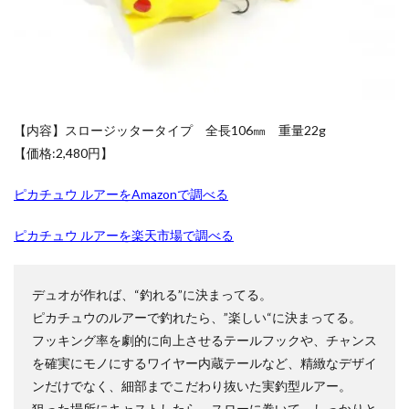
ッシ
ィン
SPECIAL RED Ver.
StockX
TIME DILATION
グ
TOKYO DOME GREEN Ver.
VMAXクライマックス
カイ
オー
VSTARユニバース
Vジャンプ7月号
ガ
ルア
WORLD PREMIERE PACK 2021
YU NAGABA
ー
【内容】スロージッタータイプ 全長106㎜ 重量22g
YU NAGABA×イーブイズ スペシャルBOX
yu-gi-oh
3
【価格:2,480円】
yugioh
ZHEN.
かぐや様は告らせたい
まぎ
【結
論】
まとめ
アジア限定
ピカチュウ ルアーをAmazonで調べる
コレ
アメイジング・ディフェンダーズ
アルセウスV
クシ
ピカチュウ ルアーを楽天市場で調べる
ョン
アーカイブエディション
イラスト違い
とし
て購
イーブイズセット
イーブイヒーローズ
入す
デュオが作れば、“釣れる”に決まってる。
ウィッチクラフト
ウマ娘
る人
ピカチュウのルアーで釣れたら、”楽しい“に決まってる。
が多
ウマ娘 プリティーダービー
ウルトラシャイニー
そ
フッキング率を劇的に向上させるテールフックや、チャンス
う…
ウルトラレア SPECIAL ILLUST Ver.
オシリスの天空竜
を確実にモノにするワイヤー内蔵テールなど、精緻なデザイ
オススメスリーブ
オススメ未開封BOX
ンだけでなく、細部までこだわり抜いた実釣型ルアー。
狙った場所にキャストしたら、スローに巻いて、しっかりと
オススメ遊戯王カード
オベリスクの巨神兵