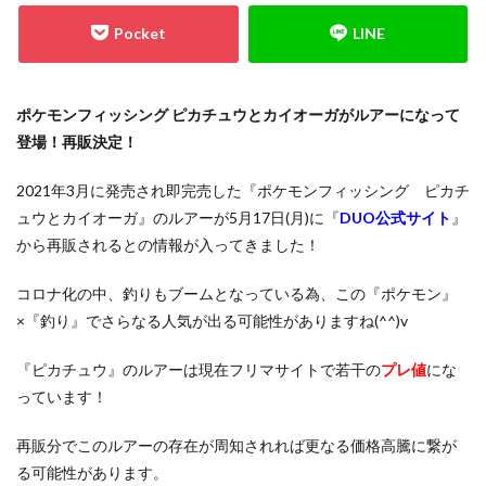
700本限定
A Ripple in Time（時の波紋）
ANIMATION CHRONICLE 2021
ANIMATION CHRONICLE 2022
ART WORKS MONSTERS
ポケモンフィッシング ピカチュウとカイオーガがルアーになって
BATTLE OF CHAOS
BE@RBRICK
登場！再販決定！
BURST OF DESTINY
Charizard Card
Crystalized Charmander
CRYSTALIZED SQUIRTLE
2021年3月に発売され即完売した『ポケモンフィッシング ピカチ
ュウとカイオーガ』のルアーが5月17日(月)に『
DUO公式サイト
』
CYBERSTORM ACCESS
daniel arsham
から再販されるとの情報が入ってきました！
DARKWING BLAST
DAWN OF MAJESTY
DIMENSION FORCE
DUELIST NEXUS
DUNK
コロナ化の中、釣りもブームとなっている為、この『ポケモン』
DVD
ebay
Evil★Twin デュエルセット
figma
×『釣り』でさらなる人気が出る可能性がありますね(^^)v
Ghosts From the Past
『ピカチュウ』のルアーは現在フリマサイトで若干の
プレ値
にな
Ghosts From The Past:The 2nd Haunting
っています！
GXウルトラシャイニー
HISTORY ARCHIVE COLLECTION
再販分でこのルアーの存在が周知されれば更なる価格高騰に繋が
HYPEBEAST
jeweled lotus
る可能性があります。
KAIBA CORPORATION STORE
kantostarter