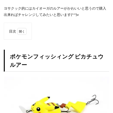
Legendary Collection 25th Anniversary Edition
ヨサクック的にはカイオーガのルアーがかわいいと思うので購入
LEGENDARY MONSTERS PACK
magi
出来ればチャレンジしてみたいと思います(^^)v
Marnie Premium Tournament Collection
MTG
NIKE
No. COMPLETE FILE -PIECE OF MEMORIES
目次
NY限定
Obelisk the Tormentor
PERROTIN
1
ポケ
PHARAONIC LEGEND PACK
PHOTON HYPERNOVA
モン
フィ
pokemon
Pokémon LEGENDS アルセウス
ポケモンフィッシィング ピカチュウ
ッシ
POWER OF THE ELEMENTS
ィン
ルアー
グ
PRECIOUS COLLECTOR BOX
PREMIUM PACK 2023
ピカ
チュ
PRISMATIC ART COLLECTION
PSA
PSA10
ウ
QUARTER CENTURY デュエルセット ラーの翼神竜
ルア
ー
RARITY COLLECTION -QUARTER CENTURY EDITION-
2
RestockX
SECRET SHINY BOX
ポケ
SECRET UTILITY BOX
SELECTION 5
SGC10
モン
フィ
side:PRIDE
side:UNITY
Slifer the Sky Dragon