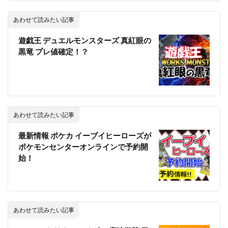
当たりランキング
当たるカード
応募者全員サービス
応募者全員大サービス
抽選
あわせて読みたい記事
抽選販売
摩天パーフェクト
数量限定
遊戯王 デュエルモンスターズ 真紅眼の
新作予約情報
旧枠
早期購入特典
黒竜 プレ値確定！？
時のらせんリマスター
最強バトルロイヤル
最新パック
最新予約情報
最新情報
未来の一閃
未開封BOX
東京ドーム
死者蘇生
決闘者伝説 QUARTER CENTURY
海外版
あわせて読みたい記事
海外通販マニュアル
海馬コーポレーションストア
最新情報 ポケカ イーブイヒーローズが
海馬セット
深淵のデュエリスト編
ポケモンセンターオンラインで予約開
発売スケジュール
発売一週間後
相場価格
始！
真紅眼の黒竜
福袋
秘蔵レア
第二弾
蒼空ストリーム
複製原画
見返り美人
買取価格
超速のラッシュロード
転売
あわせて読みたい記事
転売価格
遊戯王