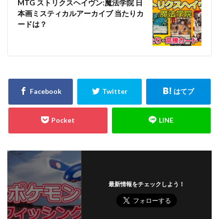
MTG ストリクスヘイヴン:魔法学院 日
遊戯王デュエルモンスターズ ミレニアムシーンズ
本画ミスティカルアーカイブ 当たりカ
遊戯王マンチョコ
遊戯王ラッシュデュエル
ードは？
過去 COLLECTION PACK 一覧
過去一覧
過去比較
釣り
長場雄
閃刀姫
限定10
限定250枚
青眼の白龍
青眼の白龍 シークレットレア SPECIAL BLUE Ver.
高額な理由
高額カード
高額カードランキング
高額スリーブ
高額ランキング
高騰
高騰カード
魔妖
黒炎の支配者
２５周年
検索
最新情報をチェックしよう！