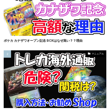
オリパ販売
オーバーラッシュレア
カイオーガ
カオス・ソルジャー
カナザワオープン記念
カミツレ
カメックス
カントースターター
キバナ
クレイバースト
コトブキヤ
コラボウォッチ
コラボ商品
コラボ記念カード
ポケカ カナザワオープン記念 BOXはなぜ高い？？理由
コレクターブースター
コンセプトパック
コンプリートファイル
ゴースツフロムザパスト
マニュアル
ゴーストレア
サイトウ
サイバーストーム アクセス
サーチ済み
ザシアン
ザマゼンタ
シャイニースターV
シャイニートレジャーex
シークレットシャイニーボックス
シール
ジャンボカードコレクション
スカーレット&バイオレット
スカーレットex
スクラッチチャレンジ
スターターデッキ2018