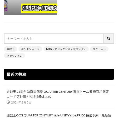
700本限定
A Ripple in Time（時の波紋）
ANIMATION CHRONICLE 2021
ANIMATION CHRONICLE 2022
ART WORKS MONSTERS
BATTLE OF CHAOS
BE@RBRICK
BURST OF DESTINY
Charizard Card
Crystalized Charmander
CRYSTALIZED SQUIRTLE
遊戯王
ポケモンカード
MTG（マジックザギャザリング）
スニーカー
CYBERSTORM ACCESS
daniel arsham
ファッション
DARKWING BLAST
DAWN OF MAJESTY
DIMENSION FORCE
DUELIST NEXUS
DUNK
最近の投稿
DVD
ebay
Evil★Twin デュエルセット
figma
Ghosts From the Past
遊戯王 25周年 決闘者伝説 QUARTER CENTURY 東京ドーム 販売商品 限定
Ghosts From The Past:The 2nd Haunting
カード プレ値・相場価格まとめ
GXウルトラシャイニー
HISTORY ARCHIVE COLLECTION
2024年2月5日
HYPEBEAST
jeweled lotus
遊戯王OCG QUARTER CENTURY side:UNITY side:PRIDE 抽選予約・最新情
KAIBA CORPORATION STORE
kantostarter