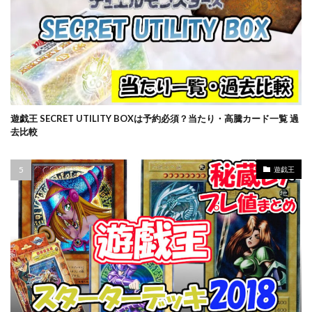
バブル崩壊
バースト・オブ・デスティニー
パラダイムトリガー
パワプロ
パワーオブジエレメンツ
ヒスコレ
ヒストリー アーカイブ コレクション
ヒトカゲ
ビックリマン
ビッグタオル
ピカチュウ
ピカチュウ プロモ
ピカピカボックス2022
遊戯王 SECRET UTILITY BOXは予約必須？当たり・高騰カード一覧 過
フィギュア
フォトンハイパーノヴァ
去比較
フュージョンアーツ
ブラックマジシャン
ブラックロータス
ブラック・マジシャン
遊戯王
ブラック・マジシャン スペシャルカード（ステンレス製）
ブラック・マジシャン・ガール
ブルシク
ブースターパック
プリシク
プリズマ
プリズマティックアートコレクション
プリズマティックシークレット
プリズマティックシークレットGETキャンペーン