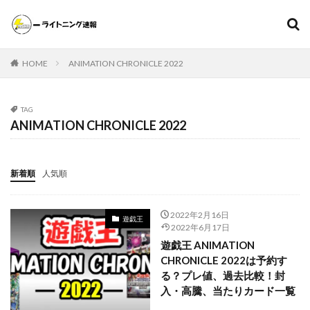
遊戯王
ポケモンカード
MTG（マジックザギャザリング）
HOME
ANIMATION CHRONICLE 2022
スニーカー
ファッション
カテゴリー
TAG
ANIMATION CHRONICLE 2022
タグ
新着順
人気順
000個
1ヵ月後の価格推移
1週間後のプレ値
2020～2021年
2020～2021年版
2021年下半期
2022年2月16日
遊戯王
20thシク
20thシークレット
20周年記念
25th
2022年6月17日
25th ANNIVERSARY COLLECTION
遊戯王 ANIMATION
CHRONICLE 2022は予約す
25th ANNIVERSARY COLLECTION スペシャルセット
る？プレ値、過去比較！封
25th ANNIVERSARY ULTIMATE KAIBA SET
25thシク
入・高騰、当たりカード一覧
25thシークレット
25周年
25周年記念
5つ目