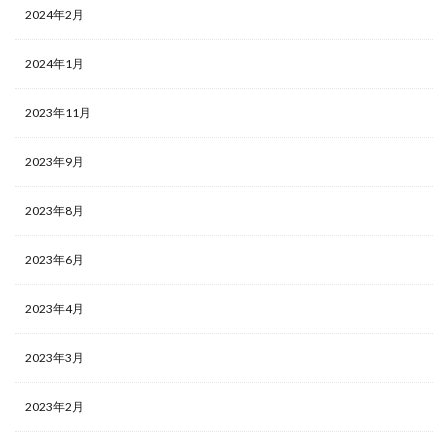
当たりランキング
当たるカード
2024年2月
応募者全員サービス
応募者全員大サービス
抽選
2024年1月
抽選販売
摩天パーフェクト
数量限定
新作予約情報
旧枠
早期購入特典
2023年11月
時のらせんリマスター
最強バトルロイヤル
最新パック
最新予約情報
最新情報
2023年9月
未来の一閃
未開封BOX
東京ドーム
死者蘇生
2023年8月
決闘者伝説 QUARTER CENTURY
海外版
海外通販マニュアル
海馬コーポレーションストア
2023年6月
海馬セット
深淵のデュエリスト編
発売スケジュール
発売一週間後
相場価格
2023年4月
真紅眼の黒竜
福袋
秘蔵レア
第二弾
2023年3月
蒼空ストリーム
複製原画
見返り美人
買取価格
超速のラッシュロード
転売
2023年2月
転売価格
遊戯王