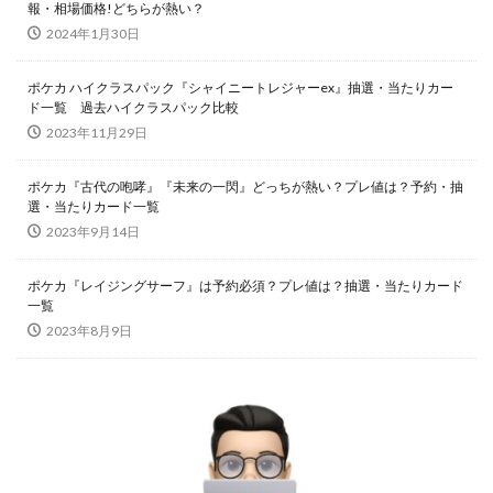
報・相場価格!どちらが熱い？
Legendary Collection 25th Anniversary Edition
2024年1月30日
LEGENDARY MONSTERS PACK
magi
ポケカ ハイクラスパック『シャイニートレジャーex』抽選・当たりカー
Marnie Premium Tournament Collection
MTG
ド一覧 過去ハイクラスパック比較
NIKE
No. COMPLETE FILE -PIECE OF MEMORIES
2023年11月29日
NY限定
Obelisk the Tormentor
PERROTIN
ポケカ『古代の咆哮』『未来の一閃』どっちが熱い？プレ値は？予約・抽
PHARAONIC LEGEND PACK
PHOTON HYPERNOVA
選・当たりカード一覧
pokemon
Pokémon LEGENDS アルセウス
2023年9月14日
POWER OF THE ELEMENTS
ポケカ『レイジングサーフ』は予約必須？プレ値は？抽選・当たりカード
PRECIOUS COLLECTOR BOX
PREMIUM PACK 2023
一覧
PRISMATIC ART COLLECTION
PSA
PSA10
2023年8月9日
QUARTER CENTURY デュエルセット ラーの翼神竜
RARITY COLLECTION -QUARTER CENTURY EDITION-
RestockX
SECRET SHINY BOX
SECRET UTILITY BOX
SELECTION 5
SGC10
side:PRIDE
side:UNITY
Slifer the Sky Dragon