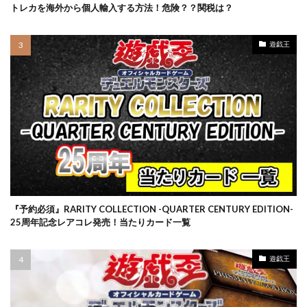
スターバース
ストックX
ストックエックス抽選
トレカを海外から個人輸入する方法！危険？？関税は？
ストリクスヘイヴン:魔法学院
スニーカー投資
スノーハザード
スペシャルBOX
遊戯王
スペシャルデッキセット
スペースジャグラー
スリーブ
セイコー
ゼニガメ
タイムゲイザー
ダニエルアーシャム
ダンデ
ダークウィング ブラスト
ディメンション・フォース
デュエマ
デュエリストパック
デュエルディスク
デュエルフィールド
デュエル・マスターズ
トリプレットビート
トレカ保管方法
トレカ売買
トレカ専用フリマサイト
トレカ投資
『予約必須』RARITY COLLECTION -QUARTER CENTURY EDITION-
25周年記念レアコレ発売！当たりカード一覧
トレカ海外通販
トレーナーカードコレクション
ナイキ
ナンジャモ
ナンジャモセット
遊戯王
ハイクラスパック
ハイプビースト
バイオレットex
バトルオブカオス
バブル
バブル再来