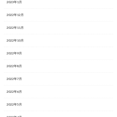
2023年1月
遊戯王デュエルモンスターズ ミレニアムシーンズ
遊戯王マンチョコ
遊戯王ラッシュデュエル
2022年12月
過去 COLLECTION PACK 一覧
過去一覧
過去比較
釣り
長場雄
閃刀姫
限定10
限定250枚
2022年11月
青眼の白龍
2022年10月
青眼の白龍 シークレットレア SPECIAL BLUE Ver.
高額な理由
高額カード
高額カードランキング
2022年9月
高額スリーブ
高額ランキング
高騰
高騰カード
魔妖
黒炎の支配者
２５周年
2022年8月
2022年7月
検索
2022年6月
2022年5月