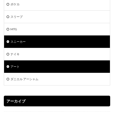
ポケモン切手BOX
マジックザギャザリング
マリィ
ポケカ
ミステリーボックス
ミュウ
モダンホライゾン2
スリーブ
ライトニングオーバードライブ
ラグ
ラッシュデュエル
MTG
ラッシュデュエル オーバーラッシュパック
ラティアス
ラプラス
ランキング一覧
ラーの翼神竜
スニーカー
リザードン
リザードン1ed
リザードン ポスター
ナイキ
リーバイス
リーリエプレイマット
ルアー
ルギア
ルリナ
レアコレ
レイジングサーフ
アート
ヴァイスシュヴァルツ
一花
一覧
三幻神
三玖
予約必須
二乃
五等分の花嫁
ダニエル アーシャム
初回限定版
受注生産
古代の咆哮
四葉
女の子
女キャラ
宝石の睡蓮
封入カード
アーカイブ
年末BOX
強欲な壺
当たりカード
当たりカードまとめ
当たりカード一覧