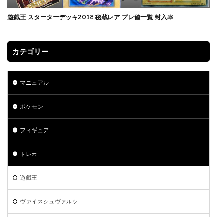
プリズマティックシークレットレアGETキャンペーン
プレミアムトレーナーボックス VSTAR
遊戯王 スターターデッキ2018 秘蔵レア プレ値一覧 封入率
プレミアムトレーナーボックス ソード＆シールド
プレミアムトーナメントコレクション
カテゴリー
プレミアムパック2022
プレミアムフレーム切手セット
プレ値
プレ値ランキング
プロモカード
マニュアル
ベアブリック
ホログラム座標
ボイスロイド
ボーナスシート
ポケカ
ポケカスペシャルBOX一覧
ポケモン
ポケマス
ポケモン
ポケモンGO
フィギュア
ポケモンカード
ポケモンカード151
ポケモンカードゲーム Classic
ポケモンセンター20周年
トレカ
ポケモンセンター25周年
ポケモンセンターオンライン
ポケモンデー記念
ポケモンフィッシング
遊戯王
ポケモンマスターズ EX
ヴァイスシュヴァルツ
ポケモンワールドチャンピオンシップス 2023横浜