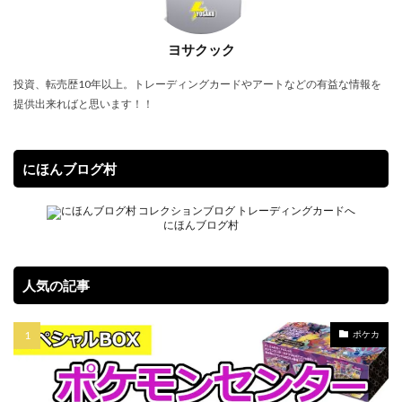
SPECIAL RED Ver.
StockX
TIME DILATION
ヨサクック
TOKYO DOME GREEN Ver.
VMAXクライマックス
VSTARユニバース
Vジャンプ7月号
投資、転売歴10年以上。トレーディングカードやアートなどの有益な情報を
提供出来ればと思います！！
WORLD PREMIERE PACK 2021
YU NAGABA
YU NAGABA×イーブイズ スペシャルBOX
yu-gi-oh
yugioh
ZHEN.
かぐや様は告らせたい
まぎ
にほんブログ村
まとめ
アジア限定
アメイジング・ディフェンダーズ
アルセウスV
にほんブログ村
アーカイブエディション
イラスト違い
イーブイズセット
イーブイヒーローズ
人気の記事
ウィッチクラフト
ウマ娘
ウマ娘 プリティーダービー
ウルトラシャイニー
ポケカ
ウルトラレア SPECIAL ILLUST Ver.
オシリスの天空竜
オススメスリーブ
オススメ未開封BOX
オススメ遊戯王カード
オベリスクの巨神兵