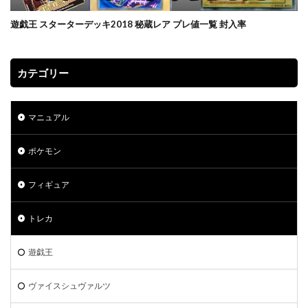
プリズマティックシークレットレアGETキャンペーン
プレミアムトレーナーボックス VSTAR
遊戯王 スターターデッキ2018 秘蔵レア プレ値一覧 封入率
プレミアムトレーナーボックス ソード＆シールド
プレミアムトーナメントコレクション
カテゴリー
プレミアムパック2022
プレミアムフレーム切手セット
プレ値
プレ値ランキング
プロモカード
マニュアル
ベアブリック
ホログラム座標
ボイスロイド
ボーナスシート
ポケカ
ポケカスペシャルBOX一覧
ポケモン
ポケマス
ポケモン
ポケモンGO
フィギュア
ポケモンカード
ポケモンカード151
ポケモンカードゲーム Classic
ポケモンセンター20周年
トレカ
ポケモンセンター25周年
ポケモンセンターオンライン
ポケモンデー記念
ポケモンフィッシング
遊戯王
ポケモンマスターズ EX
ヴァイスシュヴァルツ
ポケモンワールドチャンピオンシップス 2023横浜