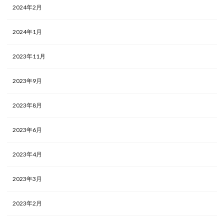
当たりランキング
当たるカード
2024年2月
応募者全員サービス
応募者全員大サービス
抽選
2024年1月
抽選販売
摩天パーフェクト
数量限定
新作予約情報
旧枠
早期購入特典
2023年11月
時のらせんリマスター
最強バトルロイヤル
最新パック
最新予約情報
最新情報
2023年9月
未来の一閃
未開封BOX
東京ドーム
死者蘇生
2023年8月
決闘者伝説 QUARTER CENTURY
海外版
海外通販マニュアル
海馬コーポレーションストア
2023年6月
海馬セット
深淵のデュエリスト編
発売スケジュール
発売一週間後
相場価格
2023年4月
真紅眼の黒竜
福袋
秘蔵レア
第二弾
2023年3月
蒼空ストリーム
複製原画
見返り美人
買取価格
超速のラッシュロード
転売
2023年2月
転売価格
遊戯王