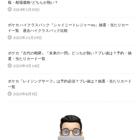
報・相場価格!どちらが熱い？
Legendary Collection 25th Anniversary Edition
2024年1月30日
LEGENDARY MONSTERS PACK
magi
ポケカ ハイクラスパック『シャイニートレジャーex』抽選・当たりカー
Marnie Premium Tournament Collection
MTG
ド一覧 過去ハイクラスパック比較
NIKE
No. COMPLETE FILE -PIECE OF MEMORIES
2023年11月29日
NY限定
Obelisk the Tormentor
PERROTIN
ポケカ『古代の咆哮』『未来の一閃』どっちが熱い？プレ値は？予約・抽
PHARAONIC LEGEND PACK
PHOTON HYPERNOVA
選・当たりカード一覧
pokemon
Pokémon LEGENDS アルセウス
2023年9月14日
POWER OF THE ELEMENTS
ポケカ『レイジングサーフ』は予約必須？プレ値は？抽選・当たりカード
PRECIOUS COLLECTOR BOX
PREMIUM PACK 2023
一覧
PRISMATIC ART COLLECTION
PSA
PSA10
2023年8月9日
QUARTER CENTURY デュエルセット ラーの翼神竜
RARITY COLLECTION -QUARTER CENTURY EDITION-
RestockX
SECRET SHINY BOX
SECRET UTILITY BOX
SELECTION 5
SGC10
side:PRIDE
side:UNITY
Slifer the Sky Dragon