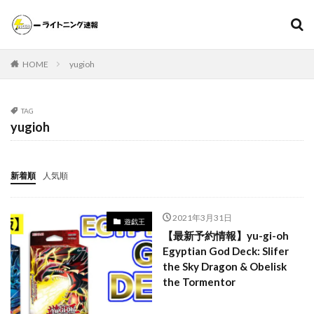
遊戯王
ポケモンカード
MTG（マジックザギャザリング）
HOME
yugioh
スニーカー
ファッション
カテゴリー
TAG
yugioh
タグ
新着順
人気順
000個
1ヵ月後の価格推移
1週間後のプレ値
2020～2021年
2020～2021年版
2021年下半期
2021年3月31日
遊戯王
20thシク
20thシークレット
20周年記念
25th
【最新予約情報】yu-gi-oh
25th ANNIVERSARY COLLECTION
Egyptian God Deck: Slifer
the Sky Dragon & Obelisk
25th ANNIVERSARY COLLECTION スペシャルセット
the Tormentor
25th ANNIVERSARY ULTIMATE KAIBA SET
25thシク
25thシークレット
25周年
25周年記念
5つ目