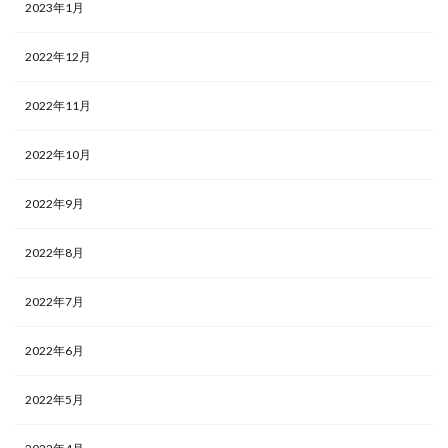
2023年1月
遊戯王デュエルモンスターズ ミレニアムシーンズ
遊戯王マンチョコ
遊戯王ラッシュデュエル
2022年12月
過去 COLLECTION PACK 一覧
過去一覧
過去比較
釣り
長場雄
閃刀姫
限定10
限定250枚
2022年11月
青眼の白龍
2022年10月
青眼の白龍 シークレットレア SPECIAL BLUE Ver.
高額な理由
高額カード
高額カードランキング
2022年9月
高額スリーブ
高額ランキング
高騰
高騰カード
魔妖
黒炎の支配者
２５周年
2022年8月
2022年7月
検索
2022年6月
2022年5月