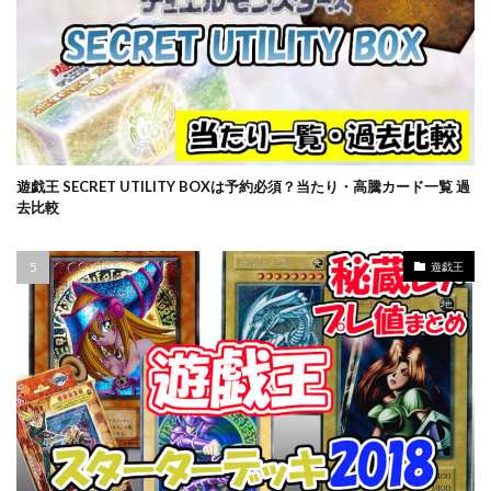
バブル崩壊
バースト・オブ・デスティニー
パラダイムトリガー
パワプロ
パワーオブジエレメンツ
ヒスコレ
ヒストリー アーカイブ コレクション
ヒトカゲ
ビックリマン
ビッグタオル
ピカチュウ
ピカチュウ プロモ
ピカピカボックス2022
遊戯王 SECRET UTILITY BOXは予約必須？当たり・高騰カード一覧 過
フィギュア
フォトンハイパーノヴァ
去比較
フュージョンアーツ
ブラックマジシャン
ブラックロータス
ブラック・マジシャン
遊戯王
ブラック・マジシャン スペシャルカード（ステンレス製）
ブラック・マジシャン・ガール
ブルシク
ブースターパック
プリシク
プリズマ
プリズマティックアートコレクション
プリズマティックシークレット
プリズマティックシークレットGETキャンペーン