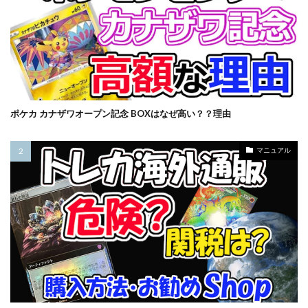
オリパ販売
オーバーラッシュレア
カイオーガ
カオス・ソルジャー
カナザワオープン記念
カミツレ
カメックス
カントースターター
キバナ
クレイバースト
コトブキヤ
コラボウォッチ
コラボ商品
コラボ記念カード
ポケカ カナザワオープン記念 BOXはなぜ高い？？理由
コレクターブースター
コンセプトパック
コンプリートファイル
ゴースツフロムザパスト
マニュアル
ゴーストレア
サイトウ
サイバーストーム アクセス
サーチ済み
ザシアン
ザマゼンタ
シャイニースターV
シャイニートレジャーex
シークレットシャイニーボックス
シール
ジャンボカードコレクション
スカーレット&バイオレット
スカーレットex
スクラッチチャレンジ
スターターデッキ2018