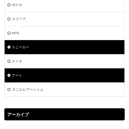
ポケモン切手BOX
マジックザギャザリング
マリィ
ポケカ
ミステリーボックス
ミュウ
モダンホライゾン2
スリーブ
ライトニングオーバードライブ
ラグ
ラッシュデュエル
MTG
ラッシュデュエル オーバーラッシュパック
ラティアス
ラプラス
ランキング一覧
ラーの翼神竜
スニーカー
リザードン
リザードン1ed
リザードン ポスター
ナイキ
リーバイス
リーリエプレイマット
ルアー
ルギア
ルリナ
レアコレ
レイジングサーフ
アート
ヴァイスシュヴァルツ
一花
一覧
三幻神
三玖
予約必須
二乃
五等分の花嫁
ダニエル アーシャム
初回限定版
受注生産
古代の咆哮
四葉
女の子
女キャラ
宝石の睡蓮
封入カード
アーカイブ
年末BOX
強欲な壺
当たりカード
当たりカードまとめ
当たりカード一覧