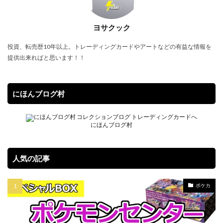
SPECIAL RED Ver.
StockX
TIME DILATION
ヨサクック
TOKYO DOME GREEN Ver.
VMAXクライマックス
VSTARユニバース
Vジャンプ7月号
投資、転売歴10年以上。トレーディングカードやアートなどの有益な情報を
提供出来ればと思います！！
WORLD PREMIERE PACK 2021
YU NAGABA
YU NAGABA×イーブイズ スペシャルBOX
yu-gi-oh
yugioh
ZHEN.
かぐや様は告らせたい
まぎ
にほんブログ村
まとめ
アジア限定
アメイジング・ディフェンダーズ
アルセウスV
にほんブログ村
アーカイブエディション
イラスト違い
イーブイズセット
イーブイヒーローズ
人気の記事
ウィッチクラフト
ウマ娘
ウマ娘 プリティーダービー
ウルトラシャイニー
ポケカ
ウルトラレア SPECIAL ILLUST Ver.
オシリスの天空竜
オススメスリーブ
オススメ未開封BOX
オススメ遊戯王カード
オベリスクの巨神兵