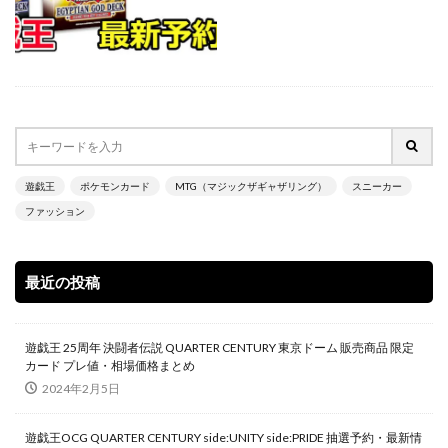
700本限定
A Ripple in Time（時の波紋）
ANIMATION CHRONICLE 2021
ANIMATION CHRONICLE 2022
ART WORKS MONSTERS
BATTLE OF CHAOS
BE@RBRICK
BURST OF DESTINY
Charizard Card
Crystalized Charmander
CRYSTALIZED SQUIRTLE
遊戯王
ポケモンカード
MTG（マジックザギャザリング）
スニーカー
CYBERSTORM ACCESS
daniel arsham
ファッション
DARKWING BLAST
DAWN OF MAJESTY
DIMENSION FORCE
DUELIST NEXUS
DUNK
最近の投稿
DVD
ebay
Evil★Twin デュエルセット
figma
Ghosts From the Past
遊戯王 25周年 決闘者伝説 QUARTER CENTURY 東京ドーム 販売商品 限定
Ghosts From The Past:The 2nd Haunting
カード プレ値・相場価格まとめ
GXウルトラシャイニー
HISTORY ARCHIVE COLLECTION
2024年2月5日
HYPEBEAST
jeweled lotus
遊戯王OCG QUARTER CENTURY side:UNITY side:PRIDE 抽選予約・最新情
KAIBA CORPORATION STORE
kantostarter