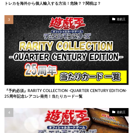
スターバース
ストックX
ストックエックス抽選
トレカを海外から個人輸入する方法！危険？？関税は？
ストリクスヘイヴン:魔法学院
スニーカー投資
スノーハザード
スペシャルBOX
遊戯王
スペシャルデッキセット
スペースジャグラー
スリーブ
セイコー
ゼニガメ
タイムゲイザー
ダニエルアーシャム
ダンデ
ダークウィング ブラスト
ディメンション・フォース
デュエマ
デュエリストパック
デュエルディスク
デュエルフィールド
デュエル・マスターズ
トリプレットビート
トレカ保管方法
トレカ売買
トレカ専用フリマサイト
トレカ投資
『予約必須』RARITY COLLECTION -QUARTER CENTURY EDITION-
25周年記念レアコレ発売！当たりカード一覧
トレカ海外通販
トレーナーカードコレクション
ナイキ
ナンジャモ
ナンジャモセット
遊戯王
ハイクラスパック
ハイプビースト
バイオレットex
バトルオブカオス
バブル
バブル再来