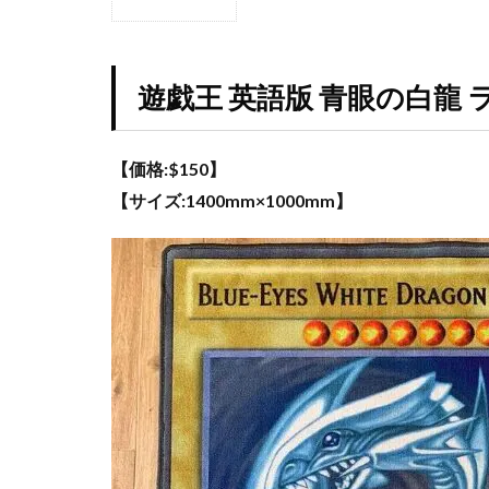
1
ウルトラシャイニ
遊
戯
オススメ未開封BO
王
遊戯王 英語版 青眼の白龍 
カイオーガ
英
カントースタータ
語
版
コラボ記念カード
【価格:$150】
青
ゴースツフロムザ
【サイズ:1400mm×1000mm】
眼
の
ザシアン
ザ
白
シール
ジャ
龍
ラ
スクラッチチャレ
グ
ストリクスヘイヴ
2
スペシャルデッキ
遊戯
ダニエルアーシャ
王
英語
デュエリストパッ
版
トリプレットビー
青眼