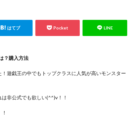
エルセット
figma
Ghosts From the Past
Ghosts From The Past:The 2
イニー
HISTORY ARCHIVE COLLECTION
HYPEBEAST
jeweled lotus
ION STORE
kantostarter
Legendary Collection 25th Anniversary Edition
TERS PACK
magi
Marnie Premium Tournament Collection
MTG
LE -PIECE OF MEMORIES
NY限定
Obelisk the Tormentor
PERROTI
ND PACK
PHOTON HYPERNOVA
pokemon
Pokémon LEGENDS
格は？購入方法
LEMENTS
PRECIOUS COLLECTOR BOX
PREMIUM PACK 2023
た！遊戯王の中でもトップクラスに人気が高いモンスター
OLLECTION
PSA
PSA10
QUARTER CENTURY デュエルセット ラ
ON -QUARTER CENTURY EDITION-
RestockX
SECRET SHINY BOX
SGC10
side:PRIDE
side:UNITY
Slifer the Sky Dragon
SPECIA
非公式でも欲しい(^^)v！！
 DILATION
TOKYO DOME GREEN Ver.
VMAXクライマックス
VS
WORLD PREMIERE PACK 2021
YU NAGABA
YU NAGABA×イーブ
！！
ioh
ZHEN.
かぐや様は告らせたい
まぎ
まとめ
アジア
ィフェンダーズ
アルセウスV
アーカイブエディション
イラスト違
イーブイヒーローズ
ウィッチクラフト
ウマ娘
ウマ娘 プリ