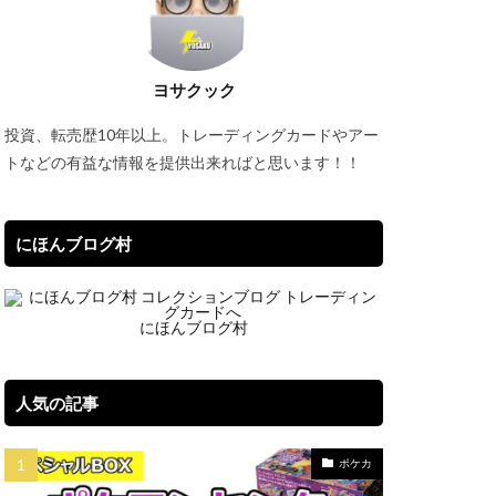
セット
バブル再来
ーオブジエレメンツ
ヨサクック
タオル
投資、転売歴10年以上。トレーディングカードやアー
イパーノヴァ
トなどの有益な情報を提供出来ればと思います！！
ブルシク
にほんブログ村
にほんブログ村
プレミアムパック2022
リック
一覧
ポケマス
人気の記事
Classic
ポケカ
ケモンデー記念