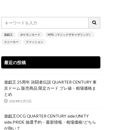
nd Haunting
NIKE
遊戯王
ポケモンカード
MTG（マジックザギャザリング）
スニーカー
ファッション
N
 アルセウス
最近の投稿
ーの翼神竜
SECRET UTILITY BOX
遊戯王 25周年 決闘者伝説 QUARTER CENTURY 東
L RED Ver.
京ドーム 販売商品 限定カード プレ値・相場価格ま
とめ
TARユニバース
2024年2月5日
イズ スペシャルBOX
限定
遊戯王OCG QUARTER CENTURY side:UNITY
い
side:PRIDE 抽選予約・最新情報・相場価格!どちら
が熱い？
ティーダービー