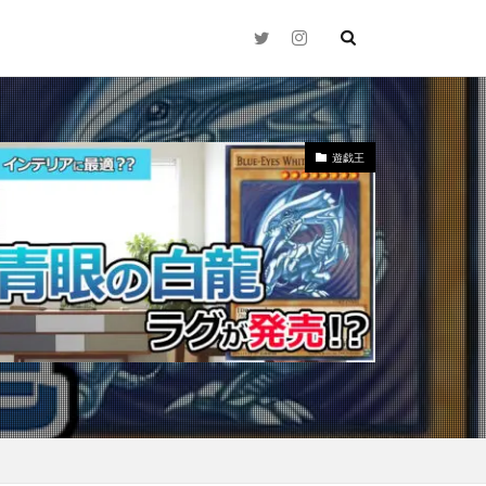
遊戯王
2021年下半期
N
25thシク
Time（時の波紋）
zed Charmander
ay