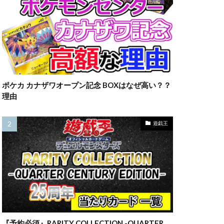
23横浜
ウ
ラーの翼神竜
マット
ルアー
一覧
三幻神
ポケカ カナザワオープン記念 BOXはなぜ高い？？
四葉
理由
カード
全員サービス
遊戯王
約情報
旧枠
情報
最新情報
海外版
第二弾
売
転売価格
『予約必須』RARITY COLLECTION -QUARTER