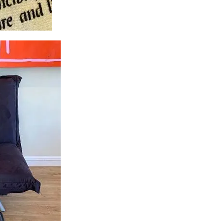
王デュエルモンスターズ ミレニアムシーンズ
遊戯王マンチョコ
遊戯王
 PACK 一覧
過去一覧
過去比較
釣り
長場雄
閃刀姫
青眼の白龍
青眼の白龍 シークレットレア SPECIAL BLUE Ver.
高額な理由
ング
高額スリーブ
高額ランキング
高騰
高騰カード
魔
２５周年
検索