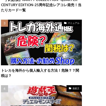
ラッシュデュエル
CENTURY EDITION-25周年記念レアコレ発売！当
限定10
たりカード一覧
高額カード
妖
マニュアル
トレカを海外から個人輸入する方法！危険？？関
税は？
遊戯王