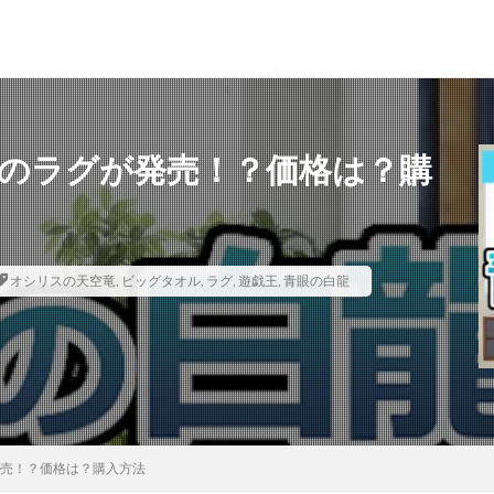
ド
MTG（マジックザギャザリング）
スニーカー
ファッション
龍のラグが発売！？価格は？購
月後の価格推移
1週間後のプレ値
2020～2021年
2020～2021年版
オシリスの天空竜
,
ビッグタオル
,
ラグ
,
遊戯王
,
青眼の白龍
0thシークレット
20周年記念
25th
25th ANNIVERSARY COLLECTIO
SARY COLLECTION スペシャルセット
25th ANNIVERSARY ULTIMATE KAIBA SET
25周年
25周年記念
5つ目
700本限定
A Ripple in 
NICLE 2021
ANIMATION CHRONICLE 2022
ART WORKS MONSTERS
S
BE@RBRICK
BURST OF DESTINY
Charizard Card
Crystali
IRTLE
CYBERSTORM ACCESS
daniel arsham
DARKWING BLAST
発売！？価格は？購入方法
Y
DIMENSION FORCE
DUELIST NEXUS
DUNK
DVD
eb