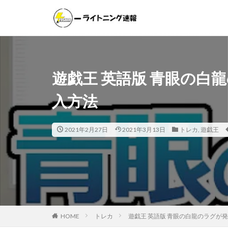
遊戯王
ポケモンカー
カテゴリー
遊戯王 英語版 青眼の白
入方法
タグ
000個
1ヵ
2021年2月27日
2021年3月13日
トレカ
,
遊戯王
20thシク
2
25th ANNIVER
25thシークレット
ANIMATION CHRO
BATTLE OF CHAO
CRYSTALIZED SQU
HOME
トレカ
遊戯王 英語版 青眼の白龍のラグが
DAWN OF MAJEST