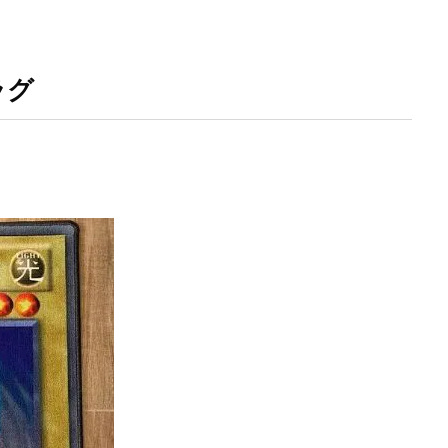
ー
ウルトラレア SPECIAL ILLUST Ver.
オシリスの天空竜
オススメ
X
オススメ遊戯王カード
オベリスクの巨神兵
オリパ販売
ラグ
カオス・ソルジャー
カナザワオープン記念
カミツレ
カメックス
ー
キバナ
クレイバースト
コトブキヤ
コラボウォッチ
コレクターブースター
コンセプトパック
コンプリートファイル
パスト
ゴーストレア
サイトウ
サイバーストーム アクセス
マゼンタ
シャイニースターV
シャイニートレジャーex
シークレッ
ンボカードコレクション
スカーレット&バイオレット
スカーレットex
ンジ
スターターデッキ2018
スターバース
ストックX
ストッ
ン:魔法学院
スニーカー投資
スノーハザード
スペシャルBOX
セット
スペースジャグラー
スリーブ
セイコー
ゼニガメ
ム
ダンデ
ダークウィング ブラスト
ディメンション・フォース
ク
デュエルディスク
デュエルフィールド
デュエル・マスターズ
ト
トレカ保管方法
トレカ売買
トレカ専用フリマサイト
トレ