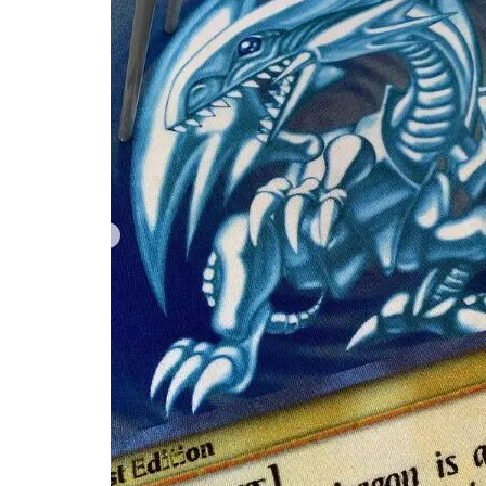
ポケモンフィッシ
青眼
の白
ポケモン切手BOX
龍の
モダンホライゾン
ラグ
はも
ラッシュデュエル
う買
リザードン
えな
ルギア
ルリ
い？
三玖
予約必
女の子
女キ
当たりカードまと
応募者全員大サー
早期購入特典
未来の一閃
海外通販マニュア
発売スケジュール
蒼空ストリーム