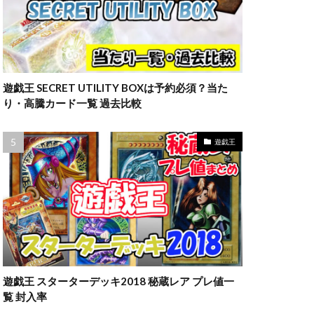
遊戯王 SECRET UTILITY BOXは予約必須？当た
り・高騰カード一覧 過去比較
遊戯王
遊戯王 スターターデッキ2018 秘蔵レア プレ値一
覧 封入率