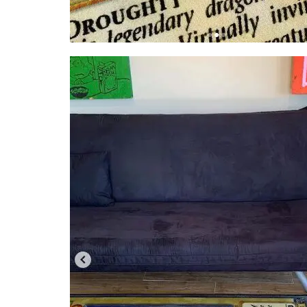
遊戯王
遊戯
過去 COLLECTION
限定250枚
高額カードランキ
黒炎の支配者