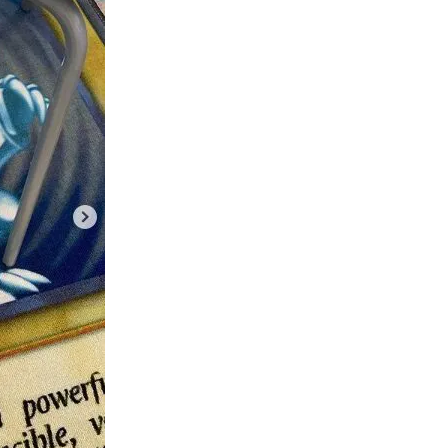
ング
ポケモンマスターズ EX
ポケモンワールドチャンピオンシップス 20
マジックザギャザリング
マリィ
ミステリーボックス
ミュ
2
ライトニングオーバードライブ
ラグ
ラッシュデュエル
 オーバーラッシュパック
ラティアス
ラプラス
ランキング一覧
リザードン1ed
リザードン ポスター
リーバイス
リーリエプレイ
ナ
レアコレ
レイジングサーフ
ヴァイスシュヴァルツ
一花
須
二乃
五等分の花嫁
初回限定版
受注生産
古代の咆哮
ャラ
宝石の睡蓮
封入カード
年末BOX
強欲な壺
当たり
め
当たりカード一覧
当たりランキング
当たるカード
応募者
ビス
抽選
抽選販売
摩天パーフェクト
数量限定
新作予
時のらせんリマスター
最強バトルロイヤル
最新パック
最新予約
未開封BOX
東京ドーム
死者蘇生
決闘者伝説 QUARTER CENTURY
ル
海馬コーポレーションストア
海馬セット
深淵のデュエリスト編
発売一週間後
相場価格
真紅眼の黒竜
福袋
秘蔵レア
複製原画
見返り美人
買取価格
超速のラッシュロード
転