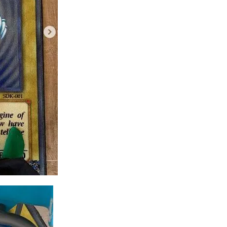
トレーナーカードコレクション
ナイキ
ナンジャモ
ナンジャモ
ハイプビースト
バイオレットex
バトルオブカオス
バブル
バースト・オブ・デスティニー
パラダイムトリガー
パワプロ
パワ
ストリー アーカイブ コレクション
ヒトカゲ
ビックリマン
ビッグ
ピカチュウ プロモ
ピカピカボックス2022
フィギュア
フォトンハ
ツ
ブラックマジシャン
ブラックロータス
ブラック・マジシャン
ャン スペシャルカード（ステンレス製）
ブラック・マジシャン・ガール
プリシク
プリズマ
プリズマティックアートコレクション
シークレット
プリズマティックシークレットGETキャンペーン
シークレットレアGETキャンペーン
プレミアムトレーナーボックス VSTAR
ナーボックス ソード＆シールド
プレミアムトーナメントコレクション
ム切手セット
プレ値
プレ値ランキング
プロモカード
ベアブ
ボイスロイド
ボーナスシート
ポケカ
ポケカスペシャルBOX
ケモンGO
ポケモンカード
ポケモンカード151
ポケモンカードゲーム 
0周年
ポケモンセンター25周年
ポケモンセンターオンライン
ポ