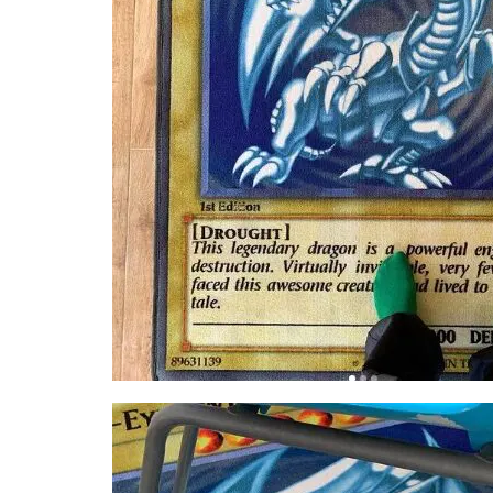
トレカ海外通販
の白
龍の
ハイクラスパック
ラグ
バブル崩壊
購入
方法
ヒスコレ
ヒ
は？
ピカチュウ
3
フュージョンアー
《OCG
ブラック・マジシ
カード
型ビッ
ブースターパック
グタオ
プリズマティック
ル(オシ
リスの
プリズマティック
天空
プレミアムトレー
竜)》
プレミアムフレー
4
ホログラム座標
遊戯
ポケモン
ポ
王
英語
ポケモンセンター2
版