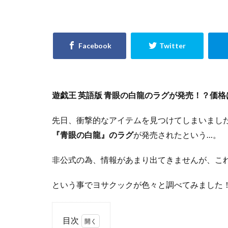
Evil★Twin デュ
GXウルトラシャ
KAIBA CORPORAT
LEGENDARY MONS
No. COMPLETE FI
PHARAONIC LEGE
遊戯王 英語版 青眼の白龍のラグが発売！？価
POWER OF THE E
先日、衝撃的なアイテムを見つけてしまいまし
PRISMATIC ART C
『青眼の白龍』のラグ
が発売されたという…。
RARITY COLLECTI
SELECTION 5
非公式の為、情報があまり出てきませんが、これは
StockX
TIME
Vジャンプ7月号
という事でヨサクックが色々と調べてみました
yu-gi-oh
yug
アメイジング・デ
目次
イーブイズセット