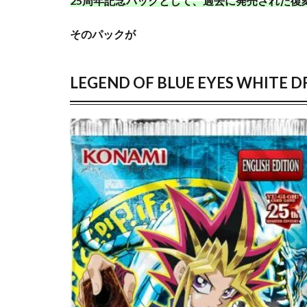
25周年記念パックとして、過去に発売された復
海外
ポケモンフィッシ
ショ
ポケモン切手BOX
ッ
そのパックが
モダンホライゾン
プ
一覧
ラッシュデュエル
LEGEND OF BLUE EYES WHITE 
4
リザードン
遊戯
ルギア
ルリ
王
三玖
予約必
25th
は国
女の子
女キ
内も
当たりカードまと
海外
も目
応募者全員大サー
が離
早期購入特典
せな
い！
未来の一閃
海外通販マニュア
発売スケジュール
蒼空ストリーム