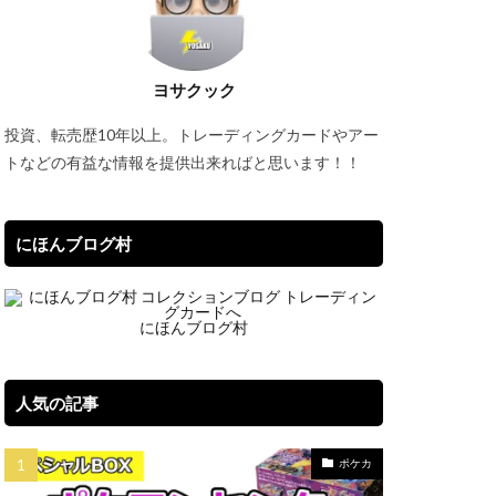
セット
バブル再来
ーオブジエレメンツ
ヨサクック
タオル
投資、転売歴10年以上。トレーディングカードやアー
イパーノヴァ
トなどの有益な情報を提供出来ればと思います！！
ブルシク
にほんブログ村
にほんブログ村
プレミアムパック2022
リック
一覧
ポケマス
人気の記事
Classic
ポケカ
ケモンデー記念