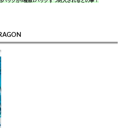
刻パックが5種類1パックずつ封入されるとの事！
ング
ポケモンマスターズ EX
ポケモンワールドチャンピオンシップス 20
マジックザギャザリング
マリィ
ミステリーボックス
ミュ
2
ライトニングオーバードライブ
ラグ
ラッシュデュエル
 オーバーラッシュパック
ラティアス
ラプラス
ランキング一覧
DRAGON
リザードン1ed
リザードン ポスター
リーバイス
リーリエプレイ
ナ
レアコレ
レイジングサーフ
ヴァイスシュヴァルツ
一花
須
二乃
五等分の花嫁
初回限定版
受注生産
古代の咆哮
ャラ
宝石の睡蓮
封入カード
年末BOX
強欲な壺
当たり
め
当たりカード一覧
当たりランキング
当たるカード
応募者
ビス
抽選
抽選販売
摩天パーフェクト
数量限定
新作予
時のらせんリマスター
最強バトルロイヤル
最新パック
最新予約
未開封BOX
東京ドーム
死者蘇生
決闘者伝説 QUARTER CENTURY
ル
海馬コーポレーションストア
海馬セット
深淵のデュエリスト編
発売一週間後
相場価格
真紅眼の黒竜
福袋
秘蔵レア
複製原画
見返り美人
買取価格
超速のラッシュロード
転