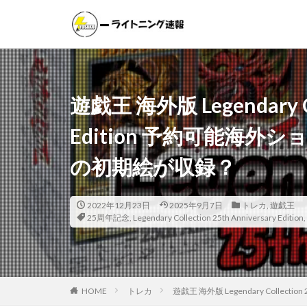
遊戯王
ポケモンカー
カテゴリー
遊戯王 海外版 Legendary Col
Edition 予約可能海外
タグ
の初期絵が収録？
000個
1ヵ
20thシク
2
25th ANNIVER
2022年12月23日
2025年9月7日
トレカ
,
遊戯王
25周年記念
,
Legendary Collection 25th Anniversary Edition
,
25thシークレット
ANIMATION CHRO
BATTLE OF CHAO
CRYSTALIZED SQU
HOME
トレカ
遊戯王 海外版 Legendary Collec
DAWN OF MAJEST