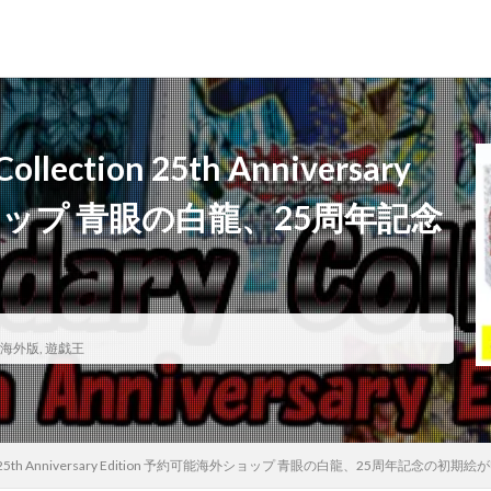
ド
MTG（マジックザギャザリング）
スニーカー
ファッション
lection 25th Anniversary
ショップ 青眼の白龍、25周年記念
月後の価格推移
1週間後のプレ値
2020～2021年
2020～2021年版
0thシークレット
20周年記念
25th
25th ANNIVERSARY COLLECTIO
SARY COLLECTION スペシャルセット
25th ANNIVERSARY ULTIMATE KAIBA SET
海外版
,
遊戯王
25周年
25周年記念
5つ目
700本限定
A Ripple in 
NICLE 2021
ANIMATION CHRONICLE 2022
ART WORKS MONSTERS
S
BE@RBRICK
BURST OF DESTINY
Charizard Card
Crystali
IRTLE
CYBERSTORM ACCESS
daniel arsham
DARKWING BLAST
tion 25th Anniversary Edition 予約可能海外ショップ 青眼の白龍、25周年記念の初期
Y
DIMENSION FORCE
DUELIST NEXUS
DUNK
DVD
eb