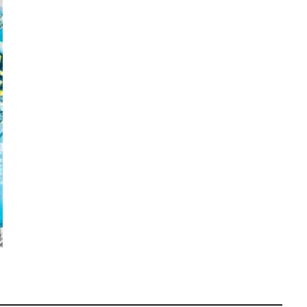
王デュエルモンスターズ ミレニアムシーンズ
遊戯王マンチョコ
遊戯王
 PACK 一覧
過去一覧
過去比較
釣り
長場雄
閃刀姫
青眼の白龍
青眼の白龍 シークレットレア SPECIAL BLUE Ver.
高額な理由
ング
高額スリーブ
高額ランキング
高騰
高騰カード
魔
２５周年
検索