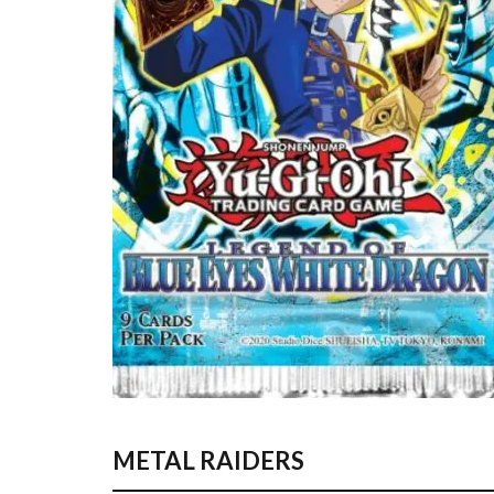
遊戯王
遊戯
過去 COLLECTION
限定250枚
高額カードランキ
黒炎の支配者
METAL RAIDERS