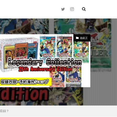
遊戯王
2021年下半期
N
25thシク
Time（時の波紋）
zed Charmander
絵が収録？
ay