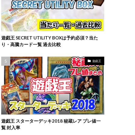
遊戯王 SECRET UTILITY BOXは予約必須？当た
り・高騰カード一覧 過去比較
遊戯王
遊戯王 スターターデッキ2018 秘蔵レア プレ値一
覧 封入率