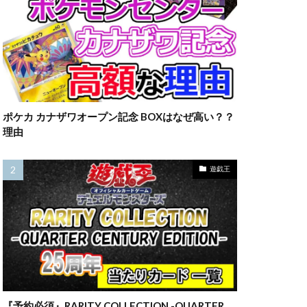
23横浜
ウ
ラーの翼神竜
マット
ルアー
一覧
三幻神
ポケカ カナザワオープン記念 BOXはなぜ高い？？
四葉
理由
カード
全員サービス
遊戯王
約情報
旧枠
情報
最新情報
海外版
第二弾
売
転売価格
『予約必須』RARITY COLLECTION -QUARTER