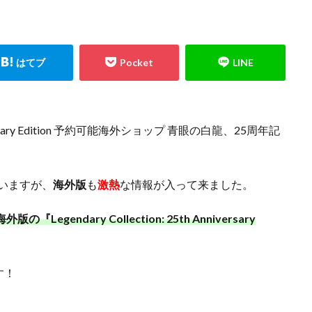
エルセット
figma
Ghosts From the Past
Ghosts From The Past:The 2
イニー
HISTORY ARCHIVE COLLECTION
HYPEBEAST
jeweled lotus
ION STORE
kantostarter
Legendary Collection 25th Anniversary Edition
TERS PACK
magi
Marnie Premium Tournament Collection
MTG
LE -PIECE OF MEMORIES
NY限定
Obelisk the Tormentor
PERROTI
ND PACK
PHOTON HYPERNOVA
pokemon
Pokémon LEGENDS
nniversary Edition 予約可能海外ショップ 青眼の白龍、25周年記
LEMENTS
PRECIOUS COLLECTOR BOX
PREMIUM PACK 2023
OLLECTION
PSA
PSA10
QUARTER CENTURY デュエルセット ラ
ていますが、
海外版
も
激熱
な情報が入って来ました。
ON -QUARTER CENTURY EDITION-
RestockX
SECRET SHINY BOX
SGC10
side:PRIDE
side:UNITY
Slifer the Sky Dragon
SPECIA
版の『Legendary Collection: 25th Anniversary
 DILATION
TOKYO DOME GREEN Ver.
VMAXクライマックス
VS
WORLD PREMIERE PACK 2021
YU NAGABA
YU NAGABA×イーブ
ioh
ZHEN.
かぐや様は告らせたい
まぎ
まとめ
アジア
す！
ィフェンダーズ
アルセウスV
アーカイブエディション
イラスト違
イーブイヒーローズ
ウィッチクラフト
ウマ娘
ウマ娘 プリ