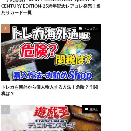
ラッシュデュエル
CENTURY EDITION-25周年記念レアコレ発売！当
限定10
たりカード一覧
高額カード
妖
マニュアル
トレカを海外から個人輸入する方法！危険？？関
税は？
遊戯王