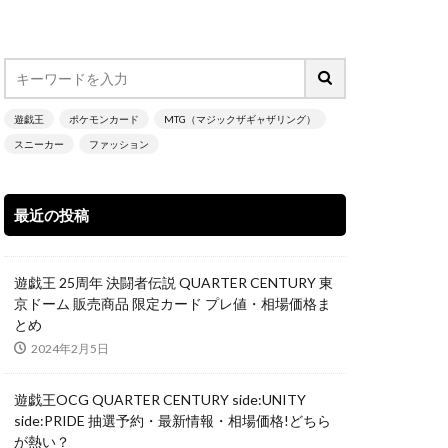
nd Haunting
NIKE
遊戯王
ポケモンカード
MTG（マジックザギャザリング）
スニーカー
ファッション
N
 アルセウス
最近の投稿
ーの翼神竜
SECRET UTILITY BOX
遊戯王 25周年 決闘者伝説 QUARTER CENTURY 東
L RED Ver.
京ドーム 販売商品 限定カード プレ値・相場価格ま
とめ
TARユニバース
2024年2月5日
イズ スペシャルBOX
限定
遊戯王OCG QUARTER CENTURY side:UNITY
い
side:PRIDE 抽選予約・最新情報・相場価格!どちら
が熱い？
ティーダービー