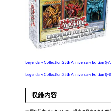
トレカ海外通販
DRAGON
ハイクラスパック
2.2
バブル崩壊
METAL
ヒスコレ
ヒ
RAIDERS
ピカチュウ
2.3
SPELL
フュージョンアー
RULLER
ブラック・マジシ
2.4
ブースターパック
PHARAHOH’S
プリズマティック
Legendary Collection 25th Anniversary Edit
SERVENT
プリズマティック
2.5
Legendary Collection 25th Anniversary Ed
プレミアムトレー
INVASION
OF
プレミアムフレー
CHAOS
ホログラム座標
収録内容
3
ポケモン
ポ
予約
ポケモンセンター2
可能