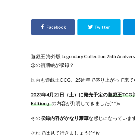
Evil★Twin デュ
GXウルトラシャ
KAIBA CORPORAT
LEGENDARY MONS
No. COMPLETE FI
PHARAONIC LEGE
遊戯王 海外版 Legendary Collection 25th A
POWER OF THE E
念の初期絵が収録？
PRISMATIC ART C
国内も遊戯王OCG、25周年で盛り上がって来
RARITY COLLECTI
SELECTION 5
2023年4月21日（土）に発売予定の
遊戯王TCG 海外
StockX
TIME
Edition』
の内容が判明してきました(^^)v
Vジャンプ7月号
yu-gi-oh
yug
その
収録内容がかなり豪華
な感じになっていま
アメイジング・デ
それでは見て行きましょう(^^)v
イーブイズセット