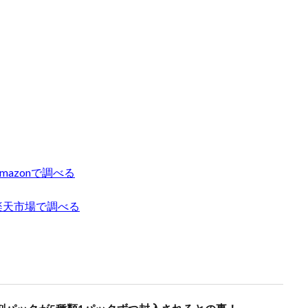
トレーナーカードコレクション
ナイキ
ナンジャモ
ナンジャモ
ハイプビースト
バイオレットex
バトルオブカオス
バブル
バースト・オブ・デスティニー
パラダイムトリガー
パワプロ
パワ
ストリー アーカイブ コレクション
ヒトカゲ
ビックリマン
ビッグ
ピカチュウ プロモ
ピカピカボックス2022
フィギュア
フォトンハ
ツ
ブラックマジシャン
ブラックロータス
ブラック・マジシャン
ャン スペシャルカード（ステンレス製）
ブラック・マジシャン・ガール
プリシク
プリズマ
プリズマティックアートコレクション
シークレット
プリズマティックシークレットGETキャンペーン
ionをAmazonで調べる
シークレットレアGETキャンペーン
プレミアムトレーナーボックス VSTAR
itionを楽天市場で調べる
ナーボックス ソード＆シールド
プレミアムトーナメントコレクション
ム切手セット
プレ値
プレ値ランキング
プロモカード
ベアブ
ボイスロイド
ボーナスシート
ポケカ
ポケカスペシャルBOX
ケモンGO
ポケモンカード
ポケモンカード151
ポケモンカードゲーム 
0周年
ポケモンセンター25周年
ポケモンセンターオンライン
ポ